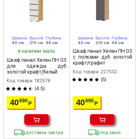
Ширина
Высота
Глубина
Ширина
Высота
Глубина
40 см
210 см
46 см
40 см
210 см
46 см
в наличии: мало
Шкаф пенал Хелен ПН 03
с полками дуб золотой
Шкаф пенал Хелен ПН 03
крафт/графит
для одежды дуб
золотой крафт/белый
Код товара: 227532
(
5
)
Код товара: 182576
(
4.5
)
40
40
690
690
Р
Р
доставка: завтра
под заказ