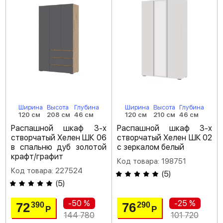
Ширина
Высота
Глубина
Ширина
Высота
Глубина
120 см
208 см
46 см
120 см
210 см
46 см
Распашной шкаф 3-х
Распашной шкаф 3-х
створчатый Хелен ШК 06
створчатый Хелен ШК 02
в спальню дуб золотой
с зеркалом белый
крафт/графит
Код товара: 198751
Код товара: 227524
(
5
)
(
5
)
-50 %
-25 %
72
76
390
290
Р
Р
144 780
101 720