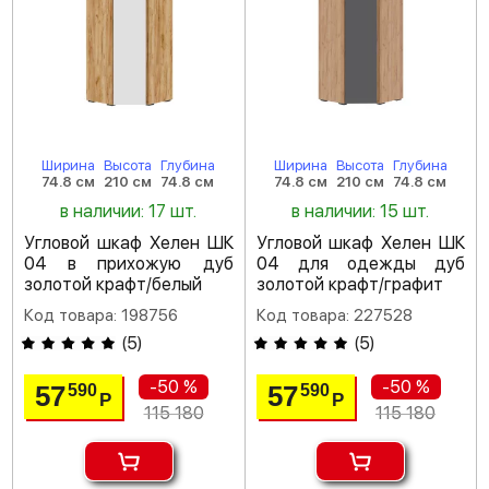
Ширина
Высота
Глубина
Ширина
Высота
Глубина
74.8 см
210 см
74.8 см
74.8 см
210 см
74.8 см
в наличии: 17 шт.
в наличии: 15 шт.
Угловой шкаф Хелен ШК
Угловой шкаф Хелен ШК
04 в прихожую дуб
04 для одежды дуб
золотой крафт/белый
золотой крафт/графит
Код товара: 198756
Код товара: 227528
(
5
)
(
5
)
-50 %
-50 %
57
57
590
590
Р
Р
115 180
115 180