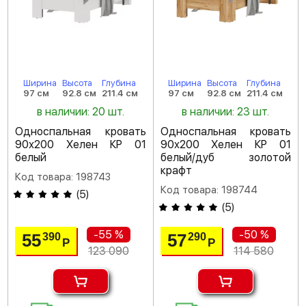
Ширина
Высота
Глубина
Ширина
Высота
Глубина
97 см
92.8 см
211.4 см
97 см
92.8 см
211.4 см
в наличии: 20 шт.
в наличии: 23 шт.
Односпальная кровать
Односпальная кровать
90х200 Хелен КР 01
90х200 Хелен КР 01
белый
белый/дуб золотой
крафт
Код товара: 198743
Код товара: 198744
(
5
)
(
5
)
-55 %
-50 %
55
57
390
290
Р
Р
123 090
114 580