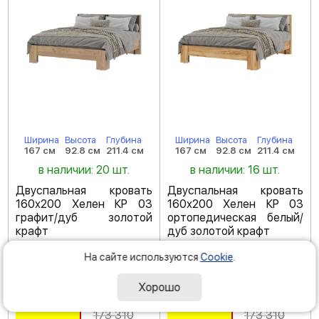
Ширина
Высота
Глубина
Ширина
Высота
Глубина
167 см
92.8 см
211.4 см
167 см
92.8 см
211.4 см
в наличии: 20 шт.
в наличии: 16 шт.
Двуспальная кровать
Двуспальная кровать
160х200 Хелен КР 03
160х200 Хелен КР 03
графит/дуб золотой
ортопедическая белый/
крафт
дуб золотой крафт
Код товара: 227536
Код товара: 182568
На сайте используются
Cookie
.
(
5
)
(
4.5
)
Хорошо
-55 %
-55 %
77
77
990
990
Р
Р
173 310
173 310