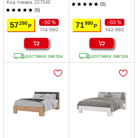
Код товара: 227530
(
5
)
(
5
)
-50 %
-50 %
57
71
290
990
Р
Р
114 580
143 980
доставка: завтра
доставка: завтра