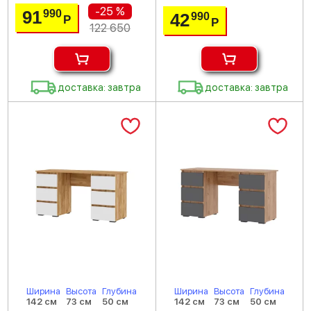
-25 %
91
990
42
990
Р
Р
122 650
доставка: завтра
доставка: завтра
Ширина
Высота
Глубина
Ширина
Высота
Глубина
142 см
73 см
50 см
142 см
73 см
50 см