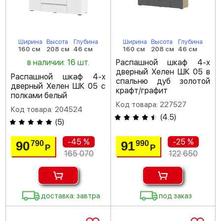
Ширина
Высота
Глубина
Ширина
Высота
Глубина
160 см
208 см
46 см
160 см
208 см
46 см
в наличии: 16 шт.
Распашной шкаф 4-х
дверный Хелен ШК 05 в
Распашной шкаф 4-х
спальню дуб золотой
дверный Хелен ШК 05 с
крафт/графит
полками белый
Код товара: 227527
Код товара: 204524
(
4.5
)
(
5
)
-45 %
-25 %
90
91
790
990
Р
Р
165 070
122 650
доставка: завтра
под заказ