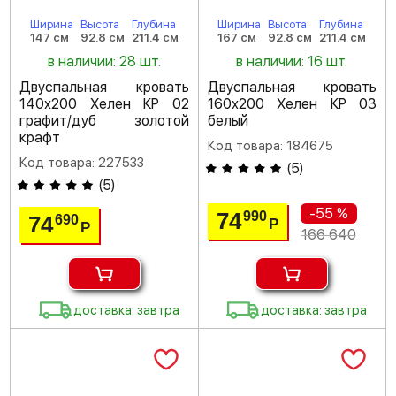
Ширина
Высота
Глубина
Ширина
Высота
Глубина
147 см
92.8 см
211.4 см
167 см
92.8 см
211.4 см
в наличии: 28 шт.
в наличии: 16 шт.
Двуспальная кровать
Двуспальная кровать
140х200 Хелен КР 02
160х200 Хелен КР 03
графит/дуб золотой
белый
крафт
Код товара: 184675
Код товара: 227533
(
5
)
(
5
)
-55 %
74
990
74
690
Р
Р
166 640
доставка: завтра
доставка: завтра