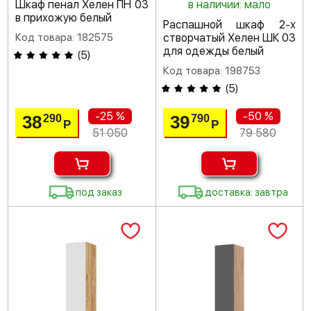
Шкаф пенал Хелен ПН 03
в наличии: мало
в прихожую белый
Распашной шкаф 2-х
Код товара: 182575
створчатый Хелен ШК 03
для одежды белый
(
5
)
Код товара: 198753
(
5
)
-25 %
-50 %
38
39
290
790
Р
Р
51 050
79 580
под заказ
доставка: завтра