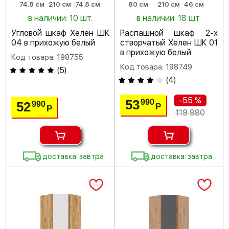
74.8 см
210 см
74.8 см
80 см
210 см
46 см
в наличии: 10 шт.
в наличии: 18 шт.
Угловой шкаф Хелен ШК
Распашной шкаф 2-х
04 в прихожую белый
створчатый Хелен ШК 01
в прихожую белый
Код товара: 198755
Код товара: 198749
(
5
)
(
4
)
-55 %
53
990
52
990
Р
Р
119 980
доставка: завтра
доставка: завтра