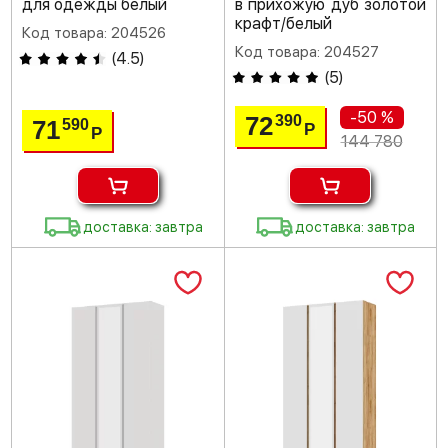
для одежды белый
в прихожую дуб золотой
крафт/белый
Код товара: 204526
Код товара: 204527
(
4.5
)
(
5
)
-50 %
72
390
71
590
Р
Р
144 780
доставка: завтра
доставка: завтра