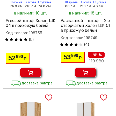
Ширина
Высота
Глубина
Ширина
Высота
Глубина
74.8 см
210 см
74.8 см
80 см
210 см
46 см
в наличии: 10 шт.
в наличии: 18 шт.
Угловой шкаф Хелен ШК
Распашной шкаф 2-х
04 в прихожую белый
створчатый Хелен ШК 01
в прихожую белый
Код товара: 198755
Код товара: 198749
(
5
)
(
4
)
-55 %
53
990
52
990
Р
Р
119 980
доставка: завтра
доставка: завтра