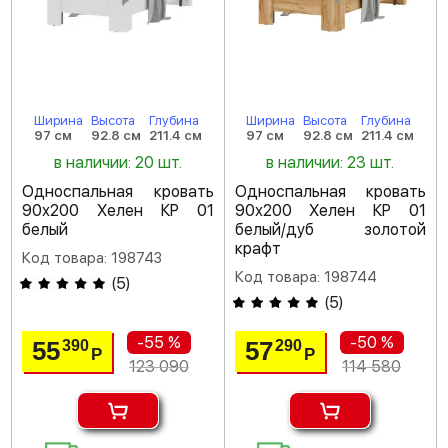
Ширина
Высота
Глубина
Ширина
Высота
Глубина
97 см
92.8 см
211.4 см
97 см
92.8 см
211.4 см
в наличии: 20 шт.
в наличии: 23 шт.
Односпальная кровать
Односпальная кровать
90х200 Хелен КР 01
90х200 Хелен КР 01
белый
белый/дуб золотой
крафт
Код товара: 198743
Код товара: 198744
(
5
)
(
5
)
-55 %
-50 %
55
57
390
290
Р
Р
123 090
114 580