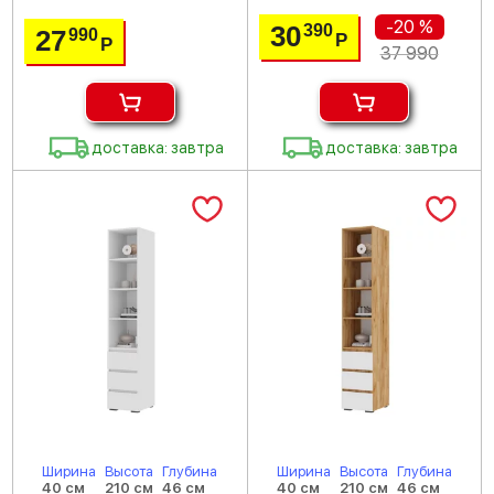
-20 %
30
390
27
990
Р
Р
37 990
доставка: завтра
доставка: завтра
Ширина
Высота
Глубина
Ширина
Высота
Глубина
40 см
210 см
46 см
40 см
210 см
46 см