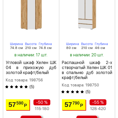
Ширина
Высота
Глубина
Ширина
Высота
Глубина
74.8 см
210 см
74.8 см
80 см
210 см
46 см
в наличии: 17 шт.
в наличии: 20 шт.
Угловой шкаф Хелен ШК
Распашной шкаф 2-х
04 в прихожую дуб
створчатый Хелен ШК 01
золотой крафт/белый
в спальню дуб золотой
крафт/белый
Код товара: 198756
Код товара: 198750
(
5
)
(
5
)
-50 %
-55 %
57
57
590
790
Р
Р
115 180
128 420