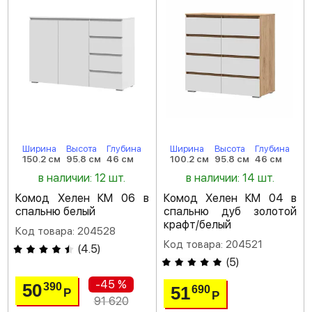
Ширина
Высота
Глубина
Ширина
Высота
Глубина
150.2 см
95.8 см
46 см
100.2 см
95.8 см
46 см
в наличии: 12 шт.
в наличии: 14 шт.
Комод Хелен КМ 06 в
Комод Хелен КМ 04 в
спальню белый
спальню дуб золотой
крафт/белый
Код товара: 204528
Код товара: 204521
(
4.5
)
(
5
)
-45 %
50
390
51
690
Р
Р
91 620