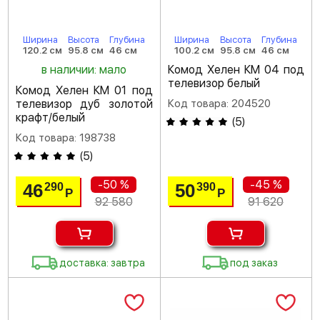
Ширина
Высота
Глубина
Ширина
Высота
Глубина
120.2 см
95.8 см
46 см
100.2 см
95.8 см
46 см
в наличии: мало
Комод Хелен КМ 04 под
телевизор белый
Комод Хелен КМ 01 под
телевизор дуб золотой
Код товара: 204520
крафт/белый
(
5
)
Код товара: 198738
(
5
)
-50 %
-45 %
46
50
290
390
Р
Р
92 580
91 620
доставка: завтра
под заказ