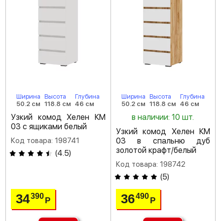
Ширина
Высота
Глубина
Ширина
Высота
Глубина
50.2 см
118.8 см
46 см
50.2 см
118.8 см
46 см
Узкий комод Хелен КМ
в наличии: 10 шт.
03 с ящиками белый
Узкий комод Хелен КМ
Код товара: 198741
03 в спальню дуб
золотой крафт/белый
(
4.5
)
Код товара: 198742
(
5
)
34
36
390
490
Р
Р