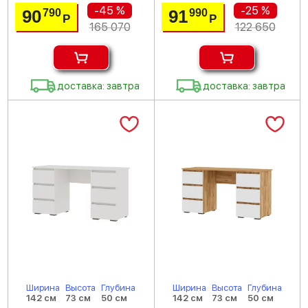
-45 %
-25 %
90
91
790
990
Р
Р
165 070
122 650
доставка: завтра
доставка: завтра
Ширина
Высота
Глубина
Ширина
Высота
Глубина
142 см
73 см
50 см
142 см
73 см
50 см