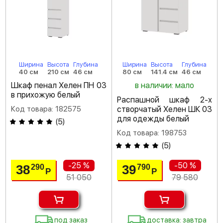
Ширина
Высота
Глубина
Ширина
Высота
Глубина
40 см
210 см
46 см
80 см
141.4 см
46 см
Шкаф пенал Хелен ПН 03
в наличии: мало
в прихожую белый
Распашной шкаф 2-х
Код товара: 182575
створчатый Хелен ШК 03
для одежды белый
(
5
)
Код товара: 198753
(
5
)
-25 %
-50 %
38
39
290
790
Р
Р
51 050
79 580
под заказ
доставка: завтра