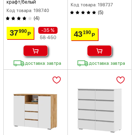
крафт/белый
Код товара: 198737
Код товара: 198740
(
5
)
(
4
)
-35 %
37
990
43
190
Р
Р
58 450
доставка: завтра
доставка: завтра