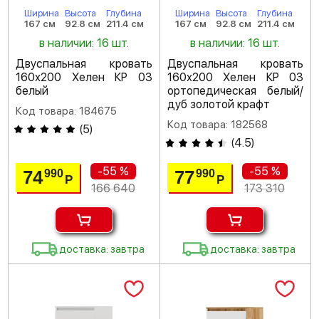
Ширина
Высота
Глубина
Ширина
Высота
Глубина
167 см
92.8 см
211.4 см
167 см
92.8 см
211.4 см
в наличии: 16 шт.
в наличии: 16 шт.
Двуспальная кровать
Двуспальная кровать
160х200 Хелен КР 03
160х200 Хелен КР 03
белый
ортопедическая белый/
дуб золотой крафт
Код товара: 184675
Код товара: 182568
(
5
)
(
4.5
)
-55 %
-55 %
74
77
990
990
Р
Р
166 640
173 310
доставка: завтра
доставка: завтра