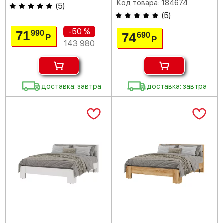
Код товара: 184674
(
5
)
(
5
)
-50 %
71
990
74
690
Р
Р
143 980
доставка: завтра
доставка: завтра