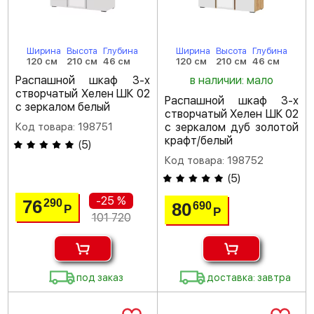
Ширина
Высота
Глубина
Ширина
Высота
Глубина
120 см
210 см
46 см
120 см
210 см
46 см
Распашной шкаф 3-х
в наличии: мало
створчатый Хелен ШК 02
Распашной шкаф 3-х
с зеркалом белый
створчатый Хелен ШК 02
Код товара: 198751
с зеркалом дуб золотой
крафт/белый
(
5
)
Код товара: 198752
(
5
)
-25 %
76
290
80
690
Р
Р
101 720
под заказ
доставка: завтра