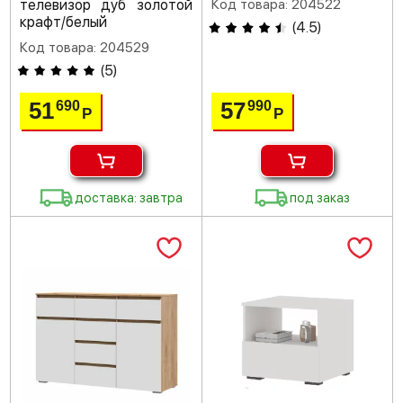
телевизор дуб золотой
Код товара: 204522
крафт/белый
(
4.5
)
Код товара: 204529
(
5
)
51
57
690
990
Р
Р
доставка: завтра
под заказ