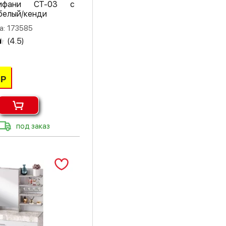
ифани СТ-03 с
белый/кенди
а: 173585
(
4.5
)
Р
под заказ