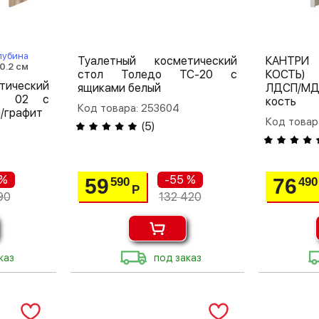
лубина
Туалетный косметический
КАНТРИ
0.2 см
стол Толедо ТС-20 с
КОСТЬ) 
тический
ящиками белый
ЛДСП/МД
Т 02 с
кость
Код товара: 253604
/графит
Код товар
(
5
)
 %
-55 %
59
76
590
490
Р
90
132 420
каз
под заказ