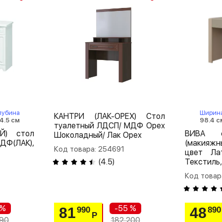
лубина
Ширин
КАНТРИ (ЛАК-ОРЕХ) Стол
4.5 см
98.4 с
туалетный ЛДСП/ МДФ Орех
Й) стол
ВИВА с
Шоколадный/ Лак Орех
ДФ(ЛАК),
(макияжн
Код товара: 254691
цвет Лат
(
4.5
)
Текстиль
Код товар
 %
-55 %
81
48
990
890
Р
290
182 200