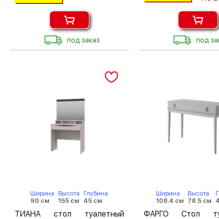
под заказ
под за
Ширина
Высота
Глубина
Ширина
Высота
90 см
155 см
45 см
108.4 см
78.5 см
ТИАНА стол туалетный
ФАРГО Стол ту