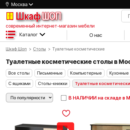
Москва
Шкаф
ШОП
современный интернет-магазин мебели
Каталог
О нас
Шкаф Шоп
Столы
Туалетные косметические
Туалетные косметические столы в Мо
Все столы
Письменные
Компьютерные
Кухонные
С ящиками
Столы-книжки
Туалетные косметическ
В НАЛИЧИИ
на складе в 