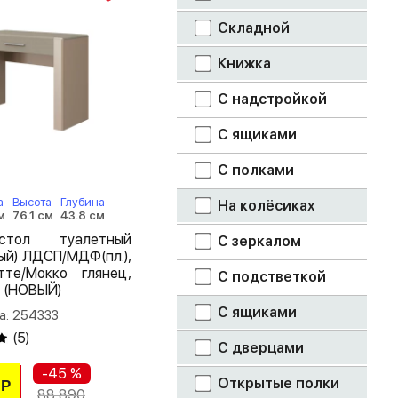
Складной
шарлиз кашемир
Книжка
ясень светлый
С надстройкой
ясень шимо
светлый
С ящиками
ясень шимо
С полками
темный
а
Высота
Глубина
На колёсиках
м
76.1 см
43.8 см
тол туалетный
С зеркалом
ый) ЛДСП/МДФ(пл.),
те/Мокко глянец,
С подстветкой
, (НОВЫЙ)
С ящиками
а: 254333
(
5
)
С дверцами
-45 %
Открытые полки
Р
88 890