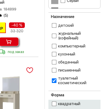
Серый
лый
дуб делано
а: 184899
Чёрный
(
5
)
дуб золотой
Назначение
крафт
-40 %
детский
Р
дуб каньон
33 320
журнальный
(кофейный)
дуб крафт белый
компьютерный
дуб крафт серый
под заказ
кухонный
дуб крафт
обеденный
табачный
письменный
дуб молочный
туалетный
косметический
дуб сонома
Форма
дуб юкон
квадратный
железный