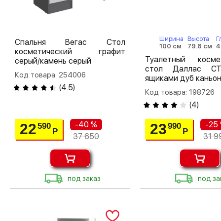
Ширина
Высота
Г
Спальня Вегас Стол
100 см
79.8 см
4
косметический графит
Туалетный косме
серый/камень серый
стол Даллас С
Код товара: 254006
ящиками дуб каньон
(
4.5
)
Код товара: 198726
(
4
)
-40 %
-25
22
23
590
990
Р
Р
37 650
31 9
под заказ
под за