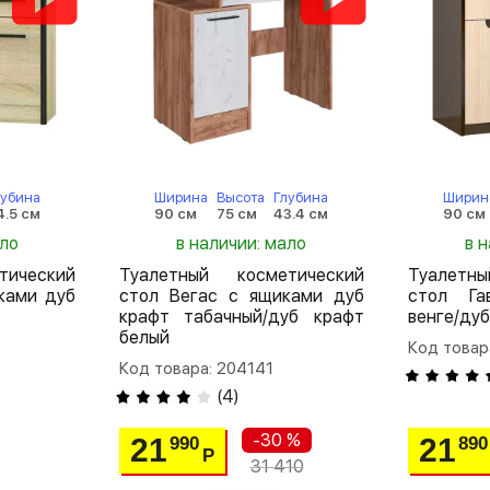
лубина
Ширина
Высота
Глубина
Ширин
4.5 см
90 см
75 см
43.4 см
90 см
ало
в наличии: мало
в 
тический
Туалетный косметический
Туалетн
ками дуб
стол Вегас с ящиками дуб
стол Га
крафт табачный/дуб крафт
венге/ду
белый
Код товар
Код товара: 204141
(
4
)
-30 %
21
21
990
890
Р
31 410