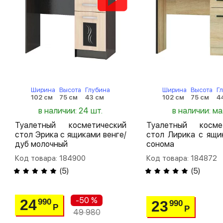
Ширина
Высота
Глубина
Ширина
Высота
Г
102 см
75 см
43 см
102 см
75 см
4
в наличии: 24 шт.
в наличии: м
Туалетный косметический
Туалетный косме
стол Эрика с ящиками венге/
стол Лирика с ящи
дуб молочный
сонома
Код товара: 184900
Код товара: 184872
(
5
)
(
5
)
-50 %
24
990
23
990
Р
Р
49 980