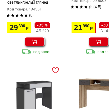
Код товара: 254008
светлый/белый глянец
(
4.5
)
Код товара: 184551
(
5
)
-35 %
-30
29
21
390
990
Р
Р
45 220
31 4
под заказ
под за