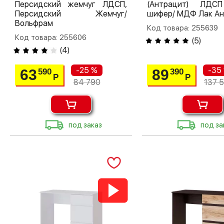
Персидский жемчуг ЛДСП,
(Антрацит) ЛДС
Персидский Жемчуг/
шифер/ МДФ Лак Ан
Вольфрам
Код товара: 255639
Код товара: 255606
(
5
)
(
4
)
-25 %
-35
63
89
590
390
Р
Р
84 790
137 
под заказ
под за