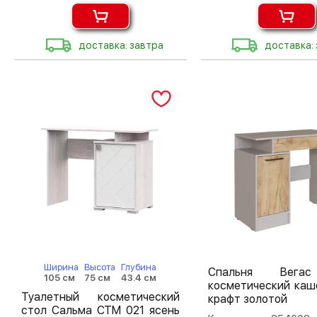
доставка: завтра
доставка:
Ширина
Высота
Глубина
Спальня Вега
105 см
75 см
43.4 см
косметический каш
Туалетный косметический
крафт золотой
стол Сальма СТМ 021 ясень