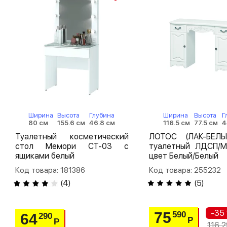
Ширина
Высота
Глубина
Ширина
Высота
Г
80 см
155.6 см
46.8 см
116.5 см
77.5 см
4
Туалетный косметический
ЛОТОС (ЛАК-БЕЛЫ
стол Мемори СТ-03 с
туалетный ЛДСП/М
ящиками белый
цвет Белый/Белый
Код товара: 181386
Код товара: 255232
(
4
)
(
5
)
-35
75
590
64
290
Р
Р
116 