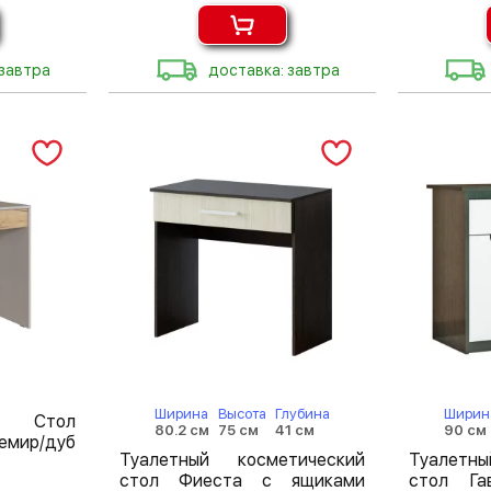
 завтра
доставка: завтра
Ширина
Высота
Глубина
Ширин
с Стол
80.2 см
75 см
41 см
90 см
емир/дуб
Туалетный косметический
Туалетн
стол Фиеста с ящиками
стол Га