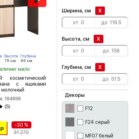
Ширина, см
X
Высота, см
X
а
Высота
Глубина
75 см
45 см
Глубина, см
X
наличии: мало
ый косметический
вана с ящиками
б молочный
Декоры
а: 184898
(
5
)
F12
F24 серый
-30 %
Р
31 270
MF07 белый