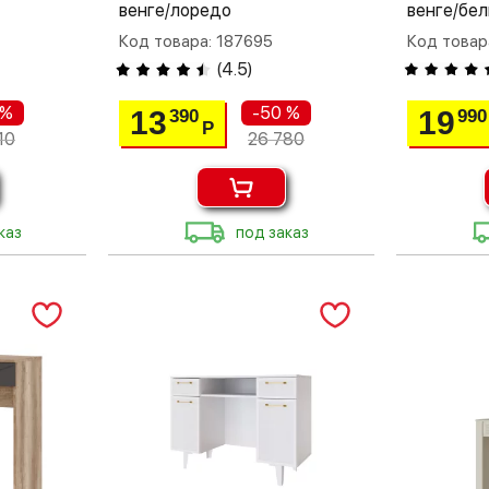
венге/лоредо
венге/бе
Код товара: 187695
Код товар
(
4.5
)
 %
-50 %
13
19
390
990
Р
10
26 780
каз
под заказ