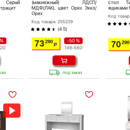
П Серый
(макияжный) ЛДСП/
стол Т
трацит
МДФ(ЛАК), цвет Орех Экко/
ящиками 
Орех
Код товар
Код товара: 255239
(
4.5
)
 %
-50 %
73
290
70
290
Р
520
146 580
каз
под заказ