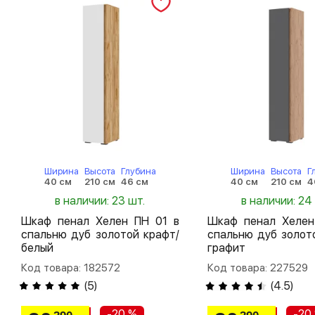
Ширина
Высота
Глубина
Ширина
Высота
Г
40 см
210 см
46 см
40 см
210 см
4
в наличии: 23 шт.
в наличии: 24
Шкаф пенал Хелен ПН 01 в
Шкаф пенал Хелен
спальню дуб золотой крафт/
спальню дуб золот
белый
графит
Код товара: 182572
Код товара: 227529
(
5
)
(
4.5
)
-20 %
-20