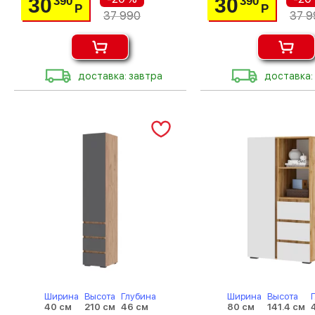
30
30
390
390
Р
Р
37 990
37 9
доставка: завтра
доставка:
Ширина
Высота
Глубина
Ширина
Высота
40 см
210 см
46 см
80 см
141.4 см