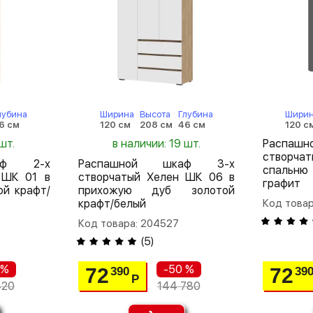
лубина
Ширина
Высота
Глубина
Шири
6 см
120 см
208 см
46 см
120 с
шт.
в наличии: 19 шт.
Распа
створча
аф 2-х
Распашной шкаф 3-х
спальню 
 ШК 01 в
створчатый Хелен ШК 06 в
графит
ой крафт/
прихожую дуб золотой
крафт/белый
Код това
Код товара: 204527
(
5
)
 %
-50 %
72
72
390
39
Р
420
144 780