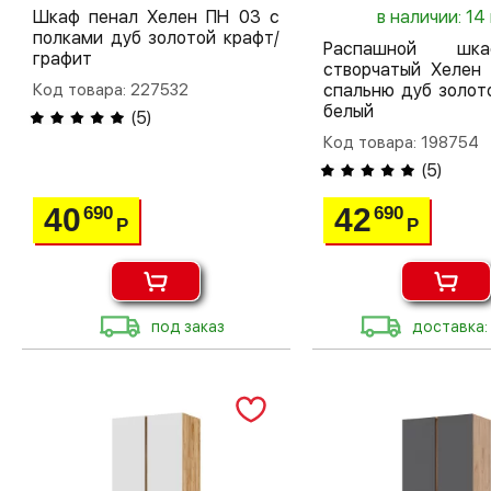
Шкаф пенал Хелен ПН 03 с
в наличии: 14
полками дуб золотой крафт/
Распашной шк
графит
створчатый Хелен
Код товара: 227532
спальню дуб золот
белый
(
5
)
Код товара: 198754
(
5
)
40
42
690
690
Р
Р
под заказ
доставка: