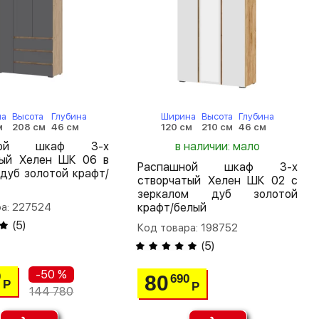
на
Высота
Глубина
Ширина
Высота
Глубина
м
208 см
46 см
120 см
210 см
46 см
шной шкаф 3-х
в наличии: мало
тый Хелен ШК 06 в
Распашной шкаф 3-х
дуб золотой крафт/
створчатый Хелен ШК 02 с
зеркалом дуб золотой
ра: 227524
крафт/белый
(
5
)
Код товара: 198752
(
5
)
-50 %
0
80
690
Р
Р
144 780