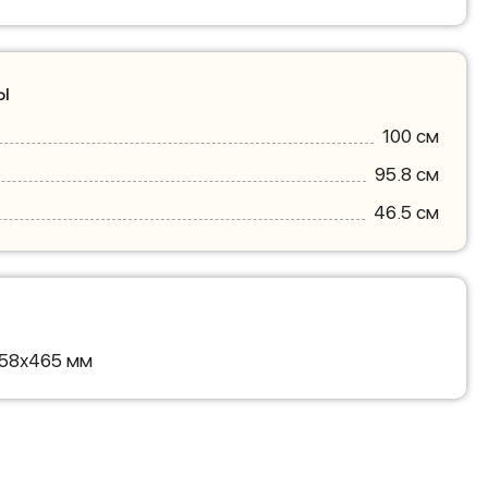
ы
100 см
95.8 см
46.5 см
958х465 мм