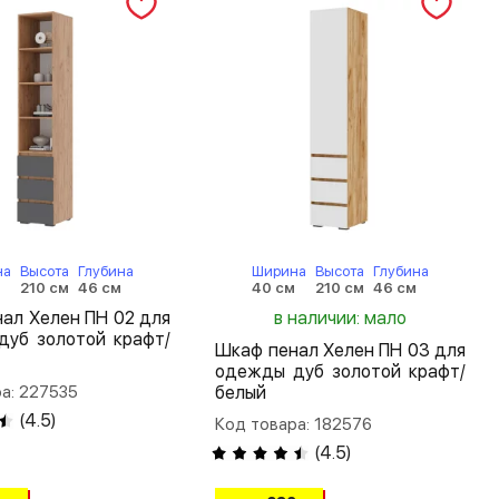
на
Высота
Глубина
Ширина
Высота
Глубина
м
210 см
46 см
40 см
210 см
46 см
ал Хелен ПН 02 для
в наличии: мало
дуб золотой крафт/
Шкаф пенал Хелен ПН 03 для
одежды дуб золотой крафт/
а: 227535
белый
(
4.5
)
Код товара: 182576
(
4.5
)