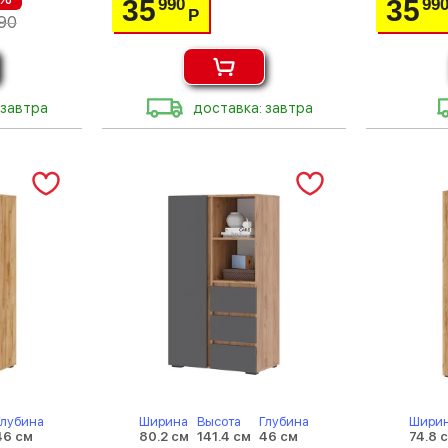
35
35
990
99
Р
90
 завтра
доставка: завтра
Глубина
Ширина
Высота
Глубина
Шири
46 см
80.2 см
141.4 см
46 см
74.8 