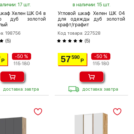
наличии: 17 шт.
в наличии: 15 шт.
шкаф Хелен ШК 04 в
Угловой шкаф Хелен ШК 04
ую дуб золотой
для одежды дуб золотой
лый
крафт/графит
а: 198756
Код товара: 227528
(
5
)
(
5
)
-50 %
-50 %
57
0
590
Р
Р
115 180
115 180
доставка: завтра
доставка: завтра