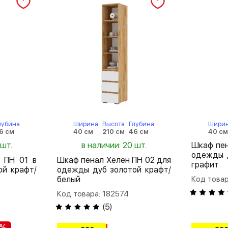
лубина
Ширина
Высота
Глубина
Шири
6 см
40 см
210 см
46 см
40 с
 шт.
в наличии: 20 шт.
Шкаф пен
одежды 
 ПН 01 в
Шкаф пенал Хелен ПН 02 для
графит
ой крафт/
одежды дуб золотой крафт/
белый
Код товар
Код товара: 182574
(
5
)
 %