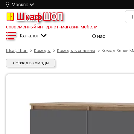
Москва
Шкаф
ШОП
современный интернет-магазин мебели
Каталог
О нас
Шкаф Шоп
Комоды
Комоды в спальню
Комод Хелен К
< Назад в комоды