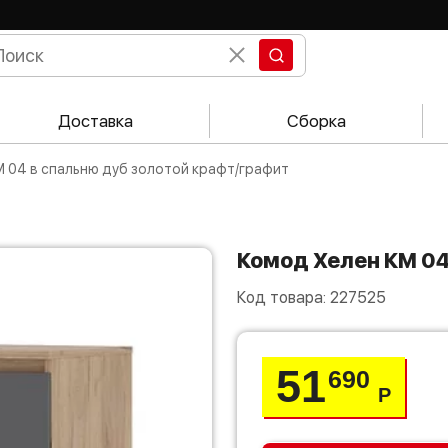
Доставка
Сборка
М 04 в спальню дуб золотой крафт/графит
Комод Хелен КМ 0
Код товара:
227525
51
690
Р