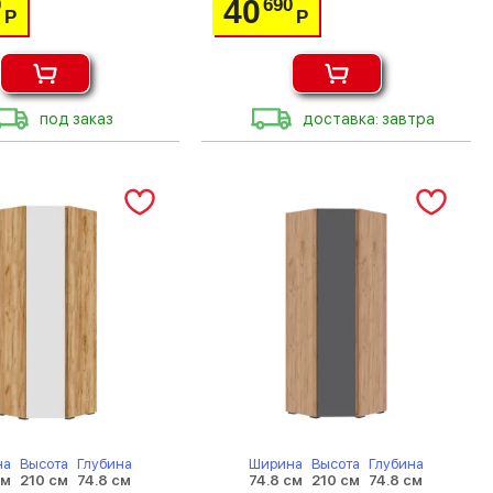
40
0
690
Р
Р
под заказ
доставка: завтра
на
Высота
Глубина
Ширина
Высота
Глубина
см
210 см
74.8 см
74.8 см
210 см
74.8 см