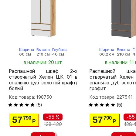
Ширина
Высота
Глубина
Ширина
Высота
Г
80 см
210 см
46 см
80.2 см
210 см
4
в наличии: 20 шт.
в наличии: 11 
Распашной шкаф 2-х
Распашной шк
створчатый Хелен ШК 01 в
створчатый Хелен
спальню дуб золотой крафт/
спальню дуб золот
белый
графит
Код товара: 198750
Код товара: 227541
(
5
)
(
5
)
-55 %
-55
57
57
790
790
Р
Р
128 420
128 