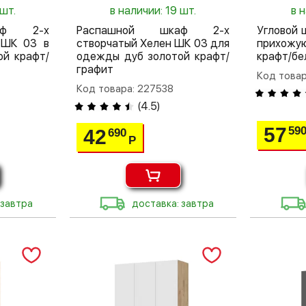
 шт.
в наличии: 19 шт.
в 
аф 2-х
Распашной шкаф 2-х
Угловой 
 ШК 03 в
створчатый Хелен ШК 03 для
прихож
ой крафт/
одежды дуб золотой крафт/
крафт/бе
графит
Код товар
Код товара: 227538
(
4.5
)
57
59
42
690
Р
 завтра
доставка: завтра