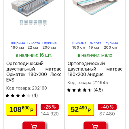
Ширина
Высота
Глубина
Ширина
Высота
Глубина
180 см
22 см
200 см
180 см
19 см
200 см
в наличии: 16 шт.
в наличии: мало
Ортопедический
Ортопедический
двуспальный матрас
двуспальный матрас
Орматек 180х200 Люкс
180х200 Андрия
EVS
Код товара: 211945
Код товара: 202188
(
4.5
)
(
4
)
-25 %
-40 %
108
52
690
490
Р
Р
144 920
87 480