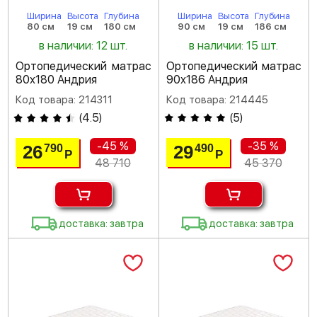
Ширина
Высота
Глубина
Ширина
Высота
Глубина
80 см
19 см
180 см
90 см
19 см
186 см
в наличии: 12 шт.
в наличии: 15 шт.
Ортопедический матрас
Ортопедический матрас
80х180 Андрия
90х186 Андрия
Код товара: 214311
Код товара: 214445
(
4.5
)
(
5
)
-45 %
-35 %
26
29
790
490
Р
Р
48 710
45 370
доставка: завтра
доставка: завтра