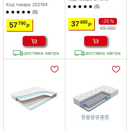
Код товара: 202194
(
5
)
(
5
)
-25 %
37
490
57
790
Р
Р
49 990
доставка: завтра
доставка: завтра