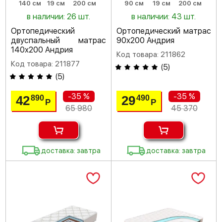
140 см
19 см
200 см
90 см
19 см
200 см
в наличии: 26 шт.
в наличии: 43 шт.
Ортопедический
Ортопедический матрас
двуспальный матрас
90х200 Андрия
140х200 Андрия
Код товара: 211862
Код товара: 211877
(
5
)
(
5
)
-35 %
-35 %
42
29
890
490
Р
Р
65 980
45 370
доставка: завтра
доставка: завтра