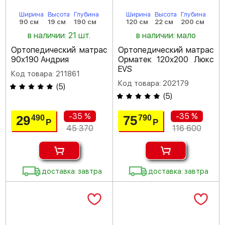
Ширина
Высота
Глубина
Ширина
Высота
Глубина
90 см
19 см
190 см
120 см
22 см
200 см
в наличии: 21 шт.
в наличии: мало
Ортопедический матрас
Ортопедический матрас
90х190 Андрия
Орматек 120х200 Люкс
EVS
Код товара: 211861
Код товара: 202179
(
5
)
(
5
)
-35 %
-35 %
29
75
490
790
Р
Р
45 370
116 600
доставка: завтра
доставка: завтра