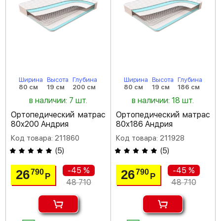
Ширина
Высота
Глубина
Ширина
Высота
Глубина
80 см
19 см
200 см
80 см
19 см
186 см
в наличии: 7 шт.
в наличии: 18 шт.
Ортопедический матрас
Ортопедический матрас
80х200 Андрия
80х186 Андрия
Код товара: 211860
Код товара: 211928
(
5
)
(
5
)
-45 %
-45 %
26
26
790
790
Р
Р
48 710
48 710