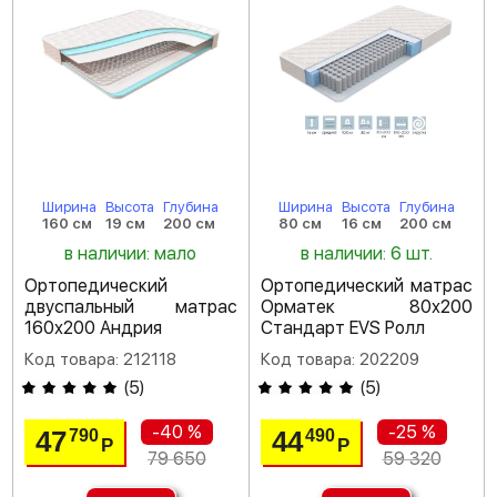
Ширина
Высота
Глубина
Ширина
Высота
Глубина
160 см
19 см
200 см
80 см
16 см
200 см
в наличии: мало
в наличии: 6 шт.
Ортопедический
Ортопедический матрас
двуспальный матрас
Орматек 80х200
160х200 Андрия
Стандарт EVS Ролл
Код товара: 212118
Код товара: 202209
(
5
)
(
5
)
-40 %
-25 %
47
44
790
490
Р
Р
79 650
59 320