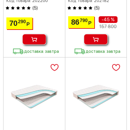
Код товара: 202200
Код товара: 202182
(
5
)
(
5
)
-45 %
86
790
70
290
Р
Р
157 800
доставка: завтра
доставка: завтра