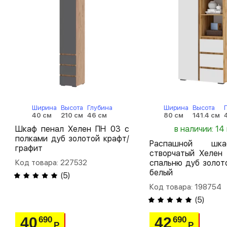
Ширина
Высота
Глубина
Ширина
Высота
40 см
210 см
46 см
80 см
141.4 см
Шкаф пенал Хелен ПН 03 с
в наличии: 14
полками дуб золотой крафт/
Распашной шк
графит
створчатый Хелен
Код товара: 227532
спальню дуб золот
белый
(
5
)
Код товара: 198754
(
5
)
40
42
690
690
Р
Р