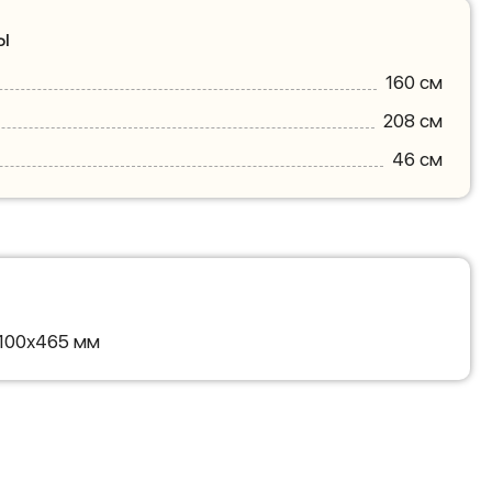
ы
160 см
208 см
46 см
2100х465 мм