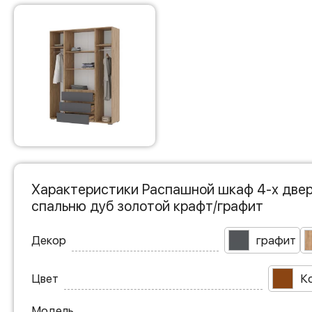
Характеристики Распашной шкаф 4-х двер
спальню дуб золотой крафт/графит
Декор
графит
Цвет
К
Модель