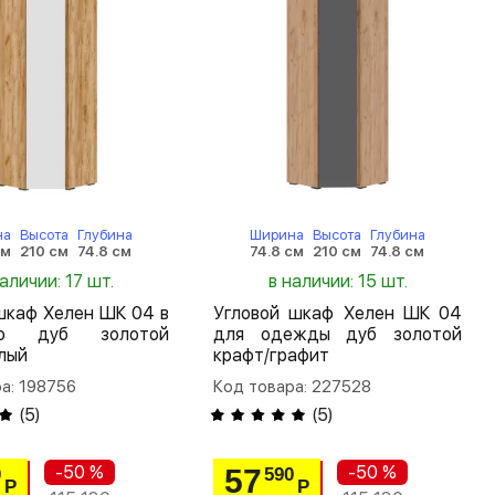
на
Высота
Глубина
Ширина
Высота
Глубина
см
210 см
74.8 см
74.8 см
210 см
74.8 см
наличии: 17 шт.
в наличии: 15 шт.
шкаф Хелен ШК 04 в
Угловой шкаф Хелен ШК 04
ую дуб золотой
для одежды дуб золотой
лый
крафт/графит
а: 198756
Код товара: 227528
(
5
)
(
5
)
-50 %
-50 %
57
0
590
Р
Р