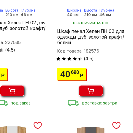
на
Высота
Глубина
Ширина
Высота
Глубина
м
210 см
46 см
40 см
210 см
46 см
ал Хелен ПН 02 для
в наличии: мало
дуб золотой крафт/
Шкаф пенал Хелен ПН 03 для
одежды дуб золотой крафт/
а: 227535
белый
(
4.5
)
Код товара: 182576
(
4.5
)
40
0
690
Р
Р
под заказ
доставка: завтра