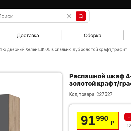
Доставка
Сборка
4-х дверный Хелен ШК 05 в спальню дуб золотой крафт/графит
Распашной шкаф 4-х дверный Хелен ШК 05 в спальню дуб
золотой крафт/гр
Код товара:
227527
91
-
990
Р
1