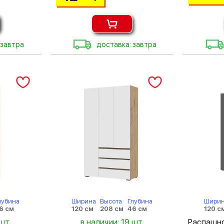
 завтра
доставка: завтра
лубина
Ширина
Высота
Глубина
Шири
6 см
120 см
208 см
46 см
120 с
шт.
в наличии: 19 шт.
Распа