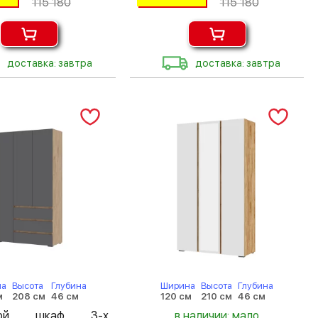
115 180
115 180
доставка: завтра
доставка: завтра
на
Высота
Глубина
Ширина
Высота
Глубина
м
208 см
46 см
120 см
210 см
46 см
шной шкаф 3-х
в наличии: мало