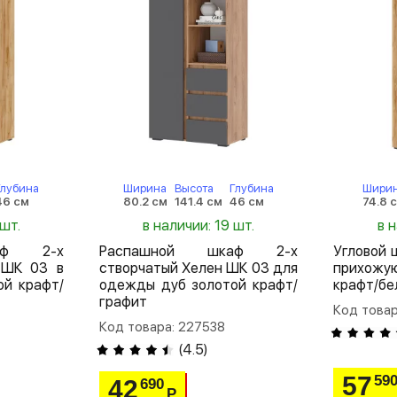
Глубина
Ширина
Высота
Глубина
Шири
46 см
80.2 см
141.4 см
46 см
74.8 
 шт.
в наличии: 19 шт.
в 
аф 2-х
Распашной шкаф 2-х
Угловой 
 ШК 03 в
створчатый Хелен ШК 03 для
прихож
ой крафт/
одежды дуб золотой крафт/
крафт/бе
графит
Код товар
Код товара: 227538
(
4.5
)
57
59
42
690
Р