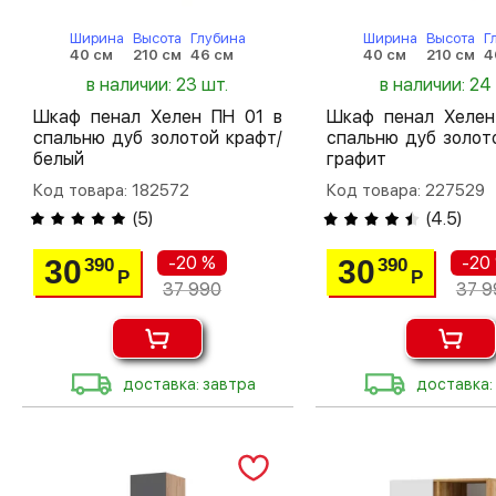
Ширина
Высота
Глубина
Ширина
Высота
Г
40 см
210 см
46 см
40 см
210 см
4
в наличии: 23 шт.
в наличии: 24
Шкаф пенал Хелен ПН 01 в
Шкаф пенал Хелен
спальню дуб золотой крафт/
спальню дуб золот
белый
графит
Код товара: 182572
Код товара: 227529
(
5
)
(
4.5
)
-20 %
-20
30
30
390
390
Р
Р
37 990
37 9
доставка: завтра
доставка: