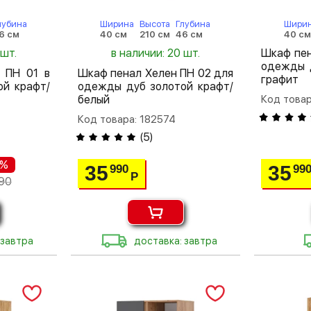
лубина
Ширина
Высота
Глубина
Шири
6 см
40 см
210 см
46 см
40 с
 шт.
в наличии: 20 шт.
Шкаф пен
одежды 
 ПН 01 в
Шкаф пенал Хелен ПН 02 для
графит
ой крафт/
одежды дуб золотой крафт/
белый
Код товар
Код товара: 182574
(
5
)
 %
35
35
990
99
Р
90
 завтра
доставка: завтра