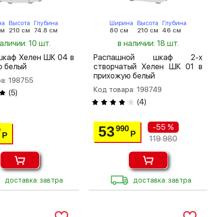
на
Высота
Глубина
Ширина
Высота
Глубина
см
210 см
74.8 см
80 см
210 см
46 см
наличии: 10 шт.
в наличии: 18 шт.
шкаф Хелен ШК 04 в
Распашной шкаф 2-х
ю белый
створчатый Хелен ШК 01 в
прихожую белый
а: 198755
Код товара: 198749
(
5
)
(
4
)
-55 %
53
990
0
Р
Р
119 980
доставка: завтра
доставка: завтра