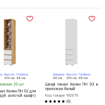
на
Высота
Глубина
Ширина
Высота
Глубина
м
210 см
46 см
40 см
210 см
46 см
аличии: 20 шт.
Шкаф пенал Хелен ПН 03 в
прихожую белый
ал Хелен ПН 02 для
дуб золотой крафт/
Код товара: 182575
(
5
)