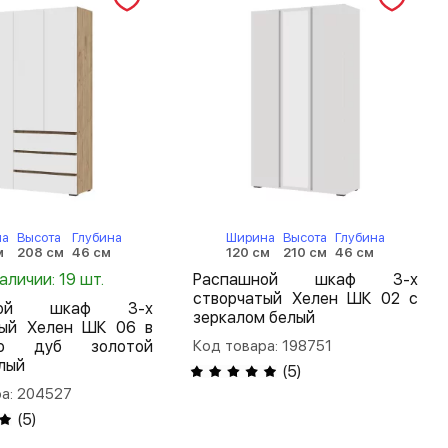
на
Высота
Глубина
Ширина
Высота
Глубина
м
208 см
46 см
120 см
210 см
46 см
наличии: 19 шт.
Распашной шкаф 3-х
створчатый Хелен ШК 02 с
шной шкаф 3-х
зеркалом белый
тый Хелен ШК 06 в
ую дуб золотой
Код товара: 198751
лый
(
5
)
ра: 204527
(
5
)