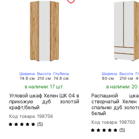
Ширина
Высота
Глубина
Ширина
Высота
Г
74.8 см
210 см
74.8 см
80 см
210 см
4
в наличии: 17 шт.
в наличии: 20
Угловой шкаф Хелен ШК 04 в
Распашной шк
прихожую дуб золотой
створчатый Хелен
крафт/белый
спальню дуб золот
белый
Код товара: 198756
Код товара: 198750
(
5
)
(
5
)