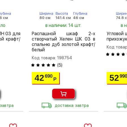
лубина
Ширина
Высота
Глубина
Шири
6 см
80 см
141.4 см
46 см
74.8 
ало
в наличии: 14 шт.
в 
ПН 03 для
Распашной шкаф 2-х
Угловой 
й крафт/
створчатый Хелен ШК 03 в
прихожу
спальню дуб золотой крафт/
Код товар
белый
Код товара: 198754
(
5
)
42
52
690
99
Р
 завтра
доставка: завтра