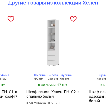
Другие товары из коллекции Хелен
лубина
Ширина
Высота
Глубина
Шири
6 см
40 см
210 см
46 см
40 с
 шт.
в наличии: 13 шт.
в н
 ПН 01 в
Шкаф пенал Хелен ПН 02 в
Шкаф пен
ой крафт/
спальню белый
одежды 
белый
Код товара: 182573