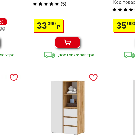
Код товар
(
5
)
 %
33
35
390
99
Р
90
 завтра
доставка: завтра