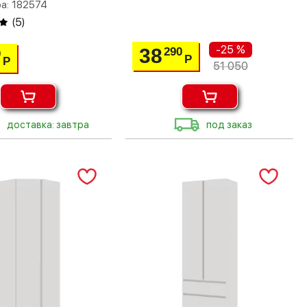
а: 182574
(
5
)
-25 %
38
290
0
Р
Р
51 050
доставка: завтра
под заказ