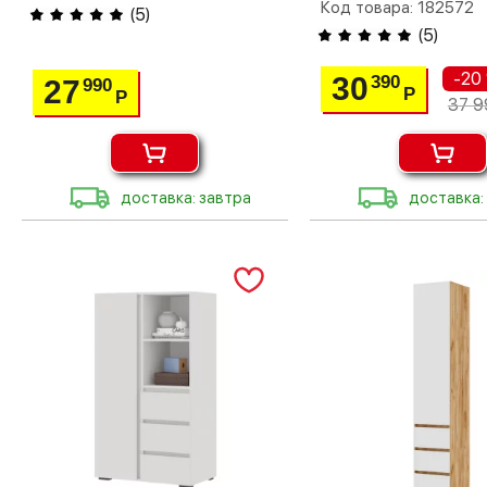
Код товара: 182572
(
5
)
(
5
)
-20
30
390
27
990
Р
Р
37 9
доставка: завтра
доставка: