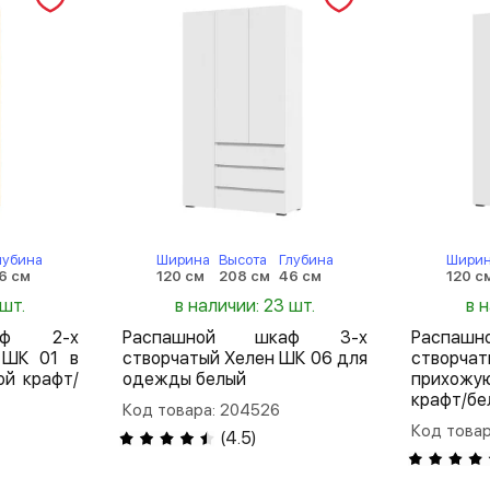
лубина
Ширина
Высота
Глубина
Шири
6 см
120 см
208 см
46 см
120 с
 шт.
в наличии: 23 шт.
в 
аф 2-х
Распашной шкаф 3-х
Распа
 ШК 01 в
створчатый Хелен ШК 06 для
створча
ой крафт/
одежды белый
прихож
крафт/бе
Код товара: 204526
Код това
(
4.5
)