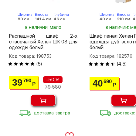
Ширина
Высота
Глубина
Ширина
Высота
Г
80 см
141.4 см
46 см
40 см
210 см
4
в наличии: мало
в наличии: м
Распашной шкаф 2-х
Шкаф пенал Хелен 
створчатый Хелен ШК 03 для
одежды дуб золото
одежды белый
белый
Код товара: 198753
Код товара: 182576
(
5
)
(
4.5
)
-50 %
39
790
40
690
Р
Р
79 580
доставка: завтра
доставка: