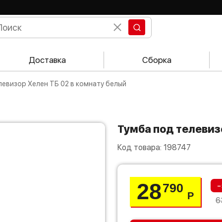
Доставка
Сборка
елевизор Хелен ТБ 02 в комнату белый
Тумба под телевиз
Код товара:
198747
28
-
790
Р
6