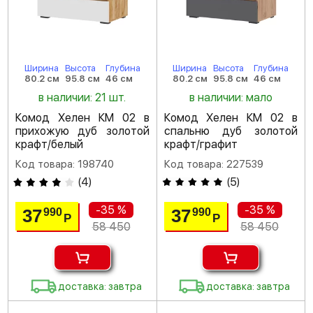
Ширина
Высота
Глубина
Ширина
Высота
Глубина
80.2 см
95.8 см
46 см
80.2 см
95.8 см
46 см
в наличии: 21 шт.
в наличии: мало
Комод Хелен КМ 02 в
Комод Хелен КМ 02 в
прихожую дуб золотой
спальню дуб золотой
крафт/белый
крафт/графит
Код товара: 198740
Код товара: 227539
(
4
)
(
5
)
-35 %
-35 %
37
37
990
990
Р
Р
58 450
58 450
доставка: завтра
доставка: завтра