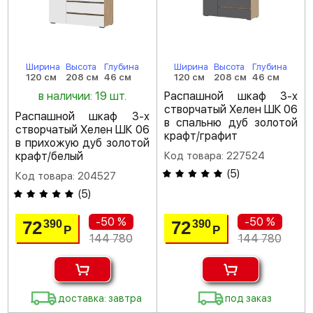
Ширина
Высота
Глубина
Ширина
Высота
Глубина
120 см
208 см
46 см
120 см
208 см
46 см
в наличии: 19 шт.
Распашной шкаф 3-х
створчатый Хелен ШК 06
Распашной шкаф 3-х
в спальню дуб золотой
створчатый Хелен ШК 06
крафт/графит
в прихожую дуб золотой
крафт/белый
Код товара: 227524
(
5
)
Код товара: 204527
(
5
)
-50 %
-50 %
72
72
390
390
Р
Р
144 780
144 780
доставка: завтра
под заказ