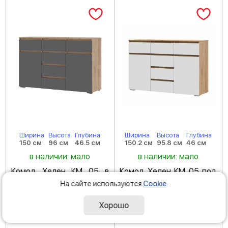
Ширина
Высота
Глубина
Ширина
Высота
Глубина
150 см
96 см
46.5 см
150.2 см
95.8 см
46 см
в наличии: мало
в наличии: мало
Комод Хелен КМ 05 в
Комод Хелен КМ 05 под
спальню дуб золотой
телевизор дуб золотой
На сайте используются
Cookie
.
крафт/графит
крафт/белый
Код товара: 227526
Хорошо
Код товара: 204523
(
5
)
(
5
)