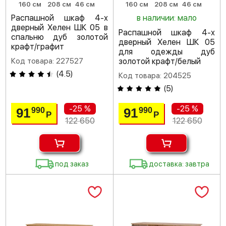
160 см
208 см
46 см
160 см
208 см
46 см
Распашной шкаф 4-х
в наличии: мало
дверный Хелен ШК 05 в
Распашной шкаф 4-х
спальню дуб золотой
дверный Хелен ШК 05
крафт/графит
для одежды дуб
Код товара: 227527
золотой крафт/белый
(
4.5
)
Код товара: 204525
(
5
)
-25 %
-25 %
91
91
990
990
Р
Р
122 650
122 650
под заказ
доставка: завтра