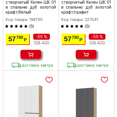
створчатый Хелен ШК 01
створчатый Хелен ШК 01
в спальню дуб золотой
в спальню дуб золотой
крафт/белый
крафт/графит
Код товара: 198750
Код товара: 227541
(
5
)
(
5
)
-55 %
-55 %
57
57
790
790
Р
Р
128 420
128 420
доставка: завтра
доставка: завтра