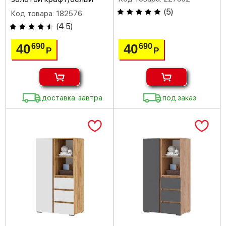
(
5
)
Код товара: 182576
(
4.5
)
40
40
690
690
Р
Р
доставка: завтра
под заказ