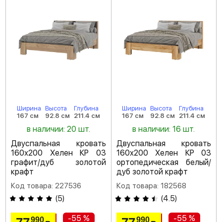
Ширина
Высота
Глубина
Ширина
Высота
Глубина
167 см
92.8 см
211.4 см
167 см
92.8 см
211.4 см
в наличии: 20 шт.
в наличии: 16 шт.
Двуспальная кровать
Двуспальная кровать
160х200 Хелен КР 03
160х200 Хелен КР 03
графит/дуб золотой
ортопедическая белый/
крафт
дуб золотой крафт
Код товара: 227536
Код товара: 182568
(
5
)
(
4.5
)
-55 %
-55 %
990
990