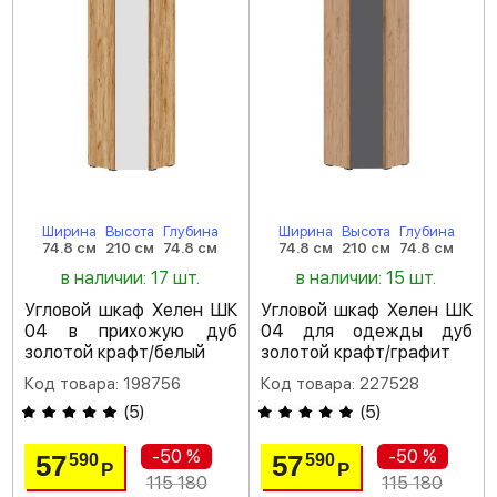
Ширина
Высота
Глубина
Ширина
Высота
Глубина
74.8 см
210 см
74.8 см
74.8 см
210 см
74.8 см
в наличии: 17 шт.
в наличии: 15 шт.
Угловой шкаф Хелен ШК
Угловой шкаф Хелен ШК
04 в прихожую дуб
04 для одежды дуб
золотой крафт/белый
золотой крафт/графит
Код товара: 198756
Код товара: 227528
(
5
)
(
5
)
-50 %
-50 %
57
57
590
590
Р
Р
115 180
115 180