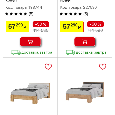
крафт
крафт
Код товара: 198744
Код товара: 227530
(
5
)
(
5
)
-50 %
-50 %
57
57
290
290
Р
Р
114 580
114 580
доставка: завтра
доставка: завтра