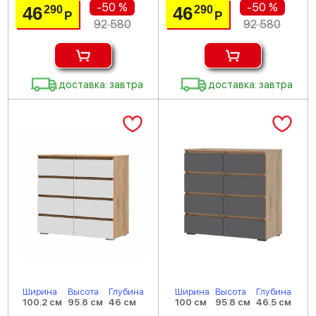
-50 %
-50 %
46
46
290
290
Р
Р
92 580
92 580
доставка: завтра
доставка: завтра
Ширина
Высота
Глубина
Ширина
Высота
Глубина
100.2 см
95.8 см
46 см
100 см
95.8 см
46.5 см