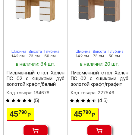
Ширина
Высота
Глубина
Ширина
Высота
Глубина
142 см
73 см
50 см
142 см
73 см
50 см
в наличии: 34 шт.
в наличии: 20 шт.
Письменный стол Хелен
Письменный стол Хелен
ПС 02 с ящиками дуб
ПС 02 с ящиками дуб
золотой крафт/белый
золотой крафт/графит
Код товара: 184678
Код товара: 227546
(
5
)
(
4.5
)
45
45
790
790
Р
Р