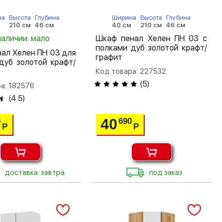
на
Высота
Глубина
Ширина
Высота
Глубина
м
210 см
46 см
40 см
210 см
46 см
наличии: мало
Шкаф пенал Хелен ПН 03 с
полками дуб золотой крафт/
ал Хелен ПН 03 для
графит
дуб золотой крафт/
Код товара: 227532
(
5
)
а: 182576
(
4.5
)
40
0
690
Р
Р
доставка: завтра
под заказ