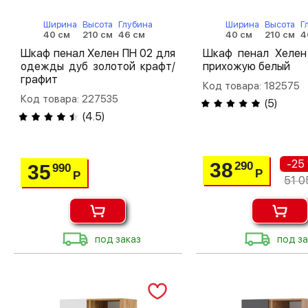
Ширина
Высота
Глубина
Ширина
Высота
Г
40 см
210 см
46 см
40 см
210 см
4
Шкаф пенал Хелен ПН 02 для
Шкаф пенал Хелен
одежды дуб золотой крафт/
прихожую белый
графит
Код товара: 182575
Код товара: 227535
(
5
)
(
4.5
)
-25
38
290
35
990
Р
Р
51 0
под заказ
под за