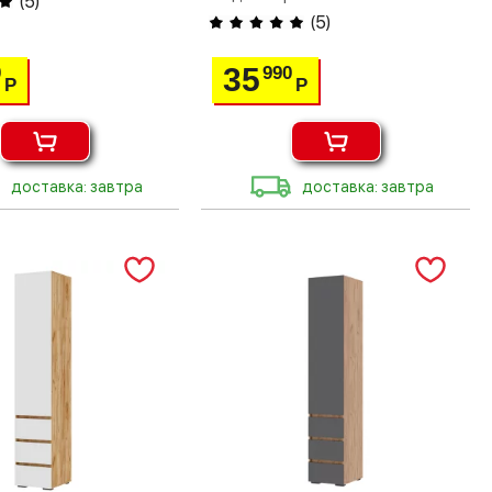
(
5
)
(
5
)
35
0
990
Р
Р
доставка: завтра
доставка: завтра