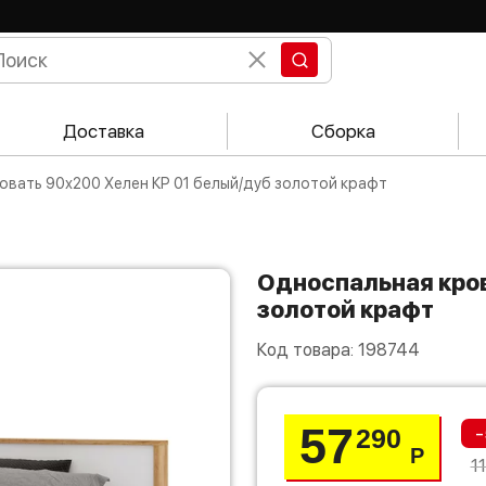
Доставка
Сборка
ровать 90х200 Хелен КР 01 белый/дуб золотой крафт
Односпальная кровать 90х200 Хелен КР 01 белый/дуб
золотой крафт
Код товара:
198744
57
-
290
Р
1