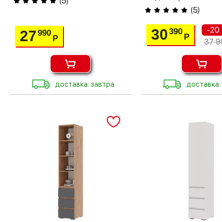
(
5
)
(
5
)
-20
30
390
27
990
Р
Р
37 9
доставка: завтра
доставка: