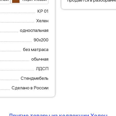
продается в разобранн
КР 01
Хелен
односпальная
90х200
без матраса
обычная
ЛДСП
Стендмебель
Сделано в России
Другие товары из коллекции Хелен