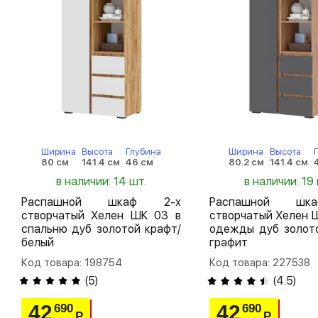
Ширина
Высота
Глубина
Ширина
Высота
80 см
141.4 см
46 см
80.2 см
141.4 см
в наличии: 14 шт.
в наличии: 19 
Распашной шкаф 2-х
Распашной шк
створчатый Хелен ШК 03 в
створчатый Хелен 
спальню дуб золотой крафт/
одежды дуб золото
белый
графит
Код товара: 198754
Код товара: 227538
(
5
)
(
4.5
)
42
42
690
690
Р
Р