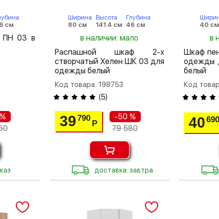
лубина
Ширина
Высота
Глубина
Шири
6 см
80 см
141.4 см
46 см
40 с
 ПН 03 в
в наличии: мало
в 
Распашной шкаф 2-х
Шкаф пен
створчатый Хелен ШК 03 для
одежды 
одежды белый
белый
Код товара: 198753
Код товар
(
5
)
 %
-50 %
39
790
40
69
Р
50
79 580
каз
доставка: завтра