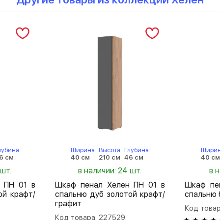
лубина
Ширина
Высота
Глубина
Шири
6 см
40 см
210 см
46 см
40 с
 шт.
в наличии: 24 шт.
в 
 ПН 01 в
Шкаф пенал Хелен ПН 01 в
Шкаф пе
ой крафт/
спальню дуб золотой крафт/
спальню 
графит
Код товар
Код товара: 227529