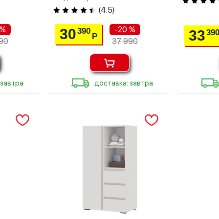
(
4.5
)
 %
-20 %
30
390
33
39
Р
90
37 990
 завтра
доставка: завтра