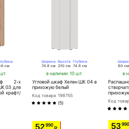
Глубина
Ширина
Высота
Глубина
Шири
46 см
74.8 см
210 см
74.8 см
80 с
шт.
в наличии: 10 шт.
в 
аф 2-х
Угловой шкаф Хелен ШК 04 в
Распа
ШК 03 для
прихожую белый
створча
й крафт/
прихожу
Код товара: 198755
Код товар
(
5
)
53
99
52
990
Р