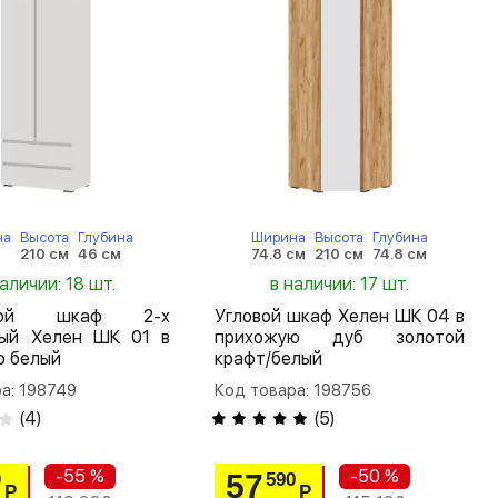
на
Высота
Глубина
Ширина
Высота
Глубина
м
210 см
46 см
74.8 см
210 см
74.8 см
наличии: 18 шт.
в наличии: 17 шт.
шной шкаф 2-х
Угловой шкаф Хелен ШК 04 в
тый Хелен ШК 01 в
прихожую дуб золотой
ю белый
крафт/белый
а: 198749
Код товара: 198756
(
4
)
(
5
)
-55 %
-50 %
57
0
590
Р
Р