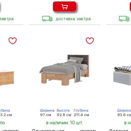
 завтра
доставка: завтра
убина
Ширина
Высота
Глубина
Ширин
3.2 см
97 см
92.8 см
211.4 см
93.6 с
ало
в наличии: 10 шт.
в 