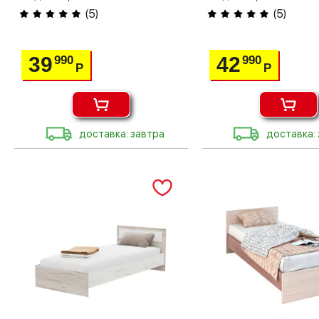
(
5
)
(
5
)
39
42
990
990
Р
Р
доставка: завтра
доставка: