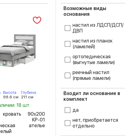
зеленый лед
Возможные виды
основания
изумруд
настил из ЛДСП/ДСП/
кенди
ДВП
настил из планок
коричневый
(ламелей)
крем
ортопедическая
(выгнутые ламели)
лайм
реечный настил
(прямые ламели)
лоредо
а
Высота
Глубина
Входит ли основание в
мрамор дарк
98.6 см
211 см
комплект
аличии: 18 шт.
мрамор лайт
да
 кровать 90х200
ер КР-01
нет, приобретается
мятный
ическая ателье
отдельно
белый
океан