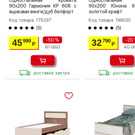
Односпальная кровать
Односпальная 
90х200 Гармония КР 608 с
90х200 Юнона бе
ящиками венге/дуб белфорт
золотой крафт
Код товара: 175297
Код товара: 198535
(
5
)
(
5
)
-50 %
-20
45
32
990
790
Р
Р
91 980
40 9
доставка: завтра
доставка: