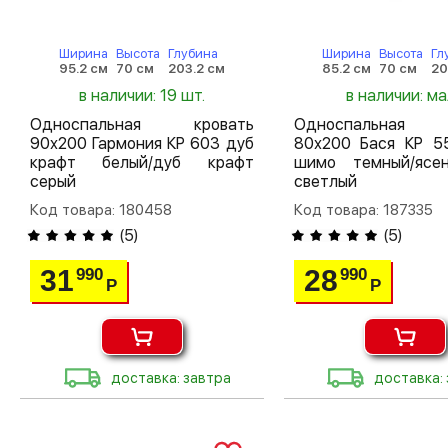
Ширина
Высота
Глубина
Ширина
Высота
Гл
95.2 см
70 см
203.2 см
85.2 см
70 см
20
в наличии: 19 шт.
в наличии: м
Односпальная кровать
Односпальная 
90х200 Гармония КР 603 дуб
80х200 Бася КР 5
крафт белый/дуб крафт
шимо темный/ясе
серый
светлый
Код товара: 180458
Код товара: 187335
(
5
)
(
5
)
31
28
990
990
Р
Р
доставка: завтра
доставка: