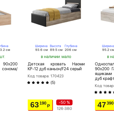
убина
Ширина
Высота
Глубина
Ширин
3.2 см
93.6 см
89.5 см
206 см
95.2 с
шт.
в наличии: мало
в н
 90х200
Детская кровать Наоми
Односп
 сонома/
КР-12 дуб каньон/F24 серый
90х200 Г
ящиками 
Код товара: 170423
дуб краф
(
5
)
Код товар
-50 %
63
47
190
390
Р
126 380