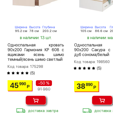
Ширина
Высота
Глубина
Ширина
Высота
Г
95.2 см
78 см
203.2 см
105 см
86.6 см
2
в наличии: 13 шт.
в наличии: м
Односпальная кровать
Односпальная 
90х200 Гармония КР 608 с
90х200 Сакура с
ящиками ясень шимо
дуб сонома/белый
темный/ясень шимо светлый
Код товара: 198560
Код товара: 175298
(
5
)
(
5
)
-50 %
45
990
38
890
Р
Р
91 980
доставка: завтра
доставка: