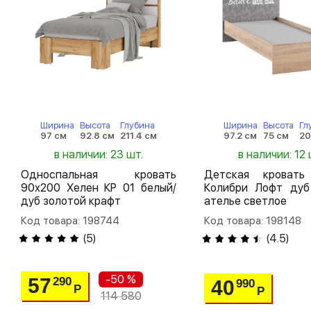
Ширина
Высота
Глубина
Ширина
Высота
Гл
97 см
92.8 см
211.4 см
97.2 см
75 см
20
в наличии: 23 шт.
в наличии: 12 
Односпальная кровать
Детская кровать
90х200 Хелен КР 01 белый/
Колибри Лофт дуб
дуб золотой крафт
ателье светлое
Код товара: 198744
Код товара: 198148
(
5
)
(
4.5
)
-50 %
57
290
40
990
Р
Р
114 580