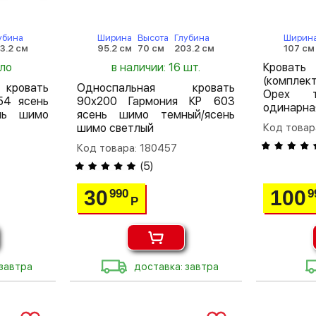
убина
Ширина
Высота
Глубина
Ширин
3.2 см
95.2 см
70 см
203.2 см
107 см
ало
в наличии: 16 шт.
Крова
(комплек
кровать
Односпальная кровать
Орех т
54 ясень
90х200 Гармония КР 603
одинарна
нь шимо
ясень шимо темный/ясень
шимо светлый
Код товар
Код товара: 180457
(
5
)
30
100
990
9
Р
 завтра
доставка: завтра