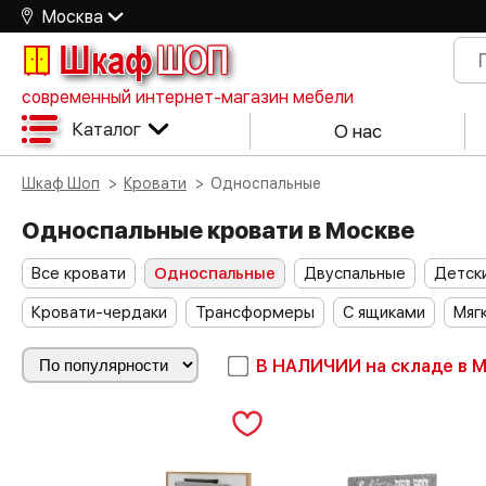
Москва
Шкаф
ШОП
современный интернет-магазин мебели
Каталог
О нас
Шкаф Шоп
Кровати
Односпальные
Односпальные кровати в Москве
Все кровати
Односпальные
Двуспальные
Детск
Кровати-чердаки
Трансформеры
С ящиками
Мяг
В НАЛИЧИИ
на складе в 