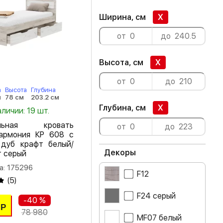
Ширина, см
X
Высота, см
X
а
Высота
Глубина
м
78 см
203.2 см
Глубина, см
X
аличии: 19 шт.
альная кровать
армония КР 608 с
дуб крафт белый/
Декоры
т серый
а: 175296
F12
(
5
)
F24 серый
-40 %
Р
78 980
MF07 белый