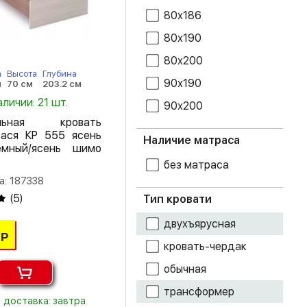
дуб золотой
80х186
крафт
80х190
дуб каньон
80х200
а
Высота
Глубина
дуб крафт белый
90х190
м
70 см
203.2 см
аличии: 21 шт.
90х200
дуб крафт серый
альная кровать
ася КР 555 ясень
дуб крафт
Наличие матраса
мный/ясень шимо
табачный
без матраса
дуб молочный
а: 187338
(
5
)
Тип кровати
дуб сонома
двухъярусная
дуб шале
Р
кровать-чердак
мореный
обычная
дуб шале
серебро
трансформер
доставка: завтра