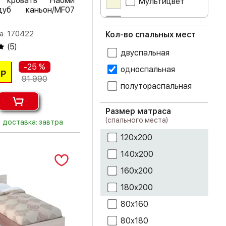
 кровать Наоми
Мультицвет
уб каньон/MF07
гикори рокфорд
Серый
а: 170422
Кол-во спальных мест
голубой
Синий
(
5
)
двуспальная
графит
-25 %
односпальная
Р
91 990
Графит темный
полутораспальная
грей
Размер матраса
(спального места)
доставка: завтра
дуб атланта
120х200
дуб беленый
140х200
дуб белфорт
160х200
180х200
дуб бомонд
какао
80х160
дуб делано
80х180