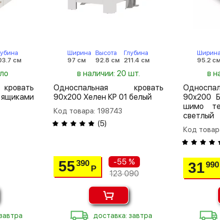
лубина
Ширина
Высота
Глубина
Ширин
03.7 см
97 см
92.8 см
211.4 см
95.2 с
ало
в наличии: 20 шт.
в н
кровать
Односпальная кровать
Односп
 ящиками
90х200 Хелен КР 01 белый
90х200 Б
шимо те
Код товара: 198743
светлый
(
5
)
Код товар
-55 %
55
390
31
990
Р
123 090
 завтра
доставка: завтра