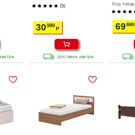
Код товар
(
5
)
69
690
30
990
Р
 завтра
доставка: завтра