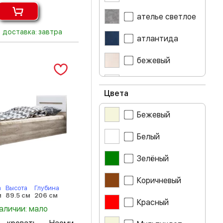
ателье светлое
доставка: завтра
атлантида
бежевый
белый
Цвета
белый глянец
Бежевый
белый лак
Белый
бетон
Зелёный
бирюза
Коричневый
а
Высота
Глубина
венге
м
89.5 см
206 см
Красный
наличии: мало
винный