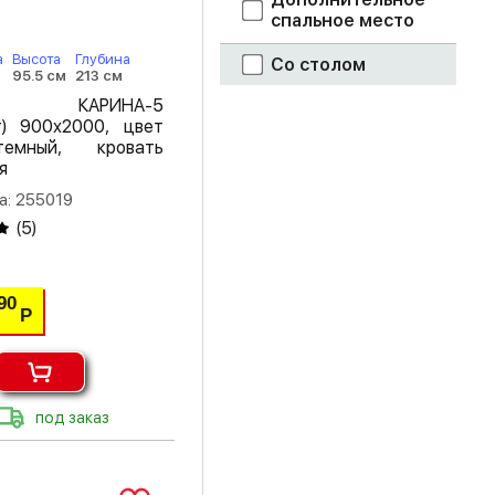
спальное место
шоколад
а
Высота
Глубина
Со столом
95.5 см
213 см
ясень светлый
ть КАРИНА-5
т) 900х2000, цвет
ясень темный
емный, кровать
я
ясень шимо
светлый
а: 255019
(
5
)
ясень шимо
темный
90
Р
под заказ