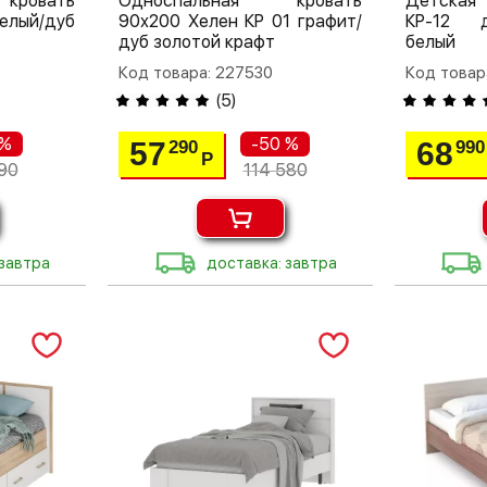
кровать
Односпальная кровать
Детская
лый/дуб
90х200 Хелен КР 01 графит/
КР-12 д
дуб золотой крафт
белый
Код товара: 227530
Код товар
(
5
)
 %
-50 %
57
68
290
990
Р
90
114 580
 завтра
доставка: завтра