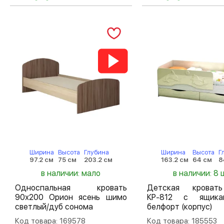
Ширина
Высота
Глубина
Ширина
Высота
Г
97.2 см
75 см
203.2 см
163.2 см
64 см
8
в наличии: мало
в наличии: 8 
Односпальная кровать
Детская кроват
90х200 Орион ясень шимо
КР-812 с ящик
светлый/дуб сонома
белфорт (корпус)
Код товара: 169578
Код товара: 185553