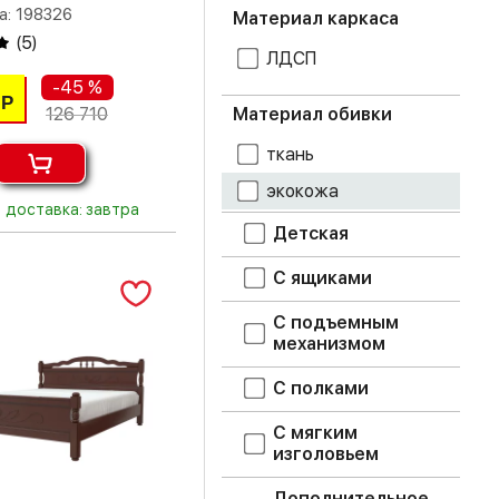
а: 198326
Материал каркаса
(
5
)
орех донской
ЛДСП
-45 %
пыльная роза
Р
126 710
Материал обивки
салат
ткань
экокожа
светло-голубой
доставка: завтра
Детская
светло-серый
С ящиками
серый
С подъемным
смоки айс
механизмом
С полками
супермат белый
С мягким
фотопечать
изголовьем
цемент светлый
Дополнительное