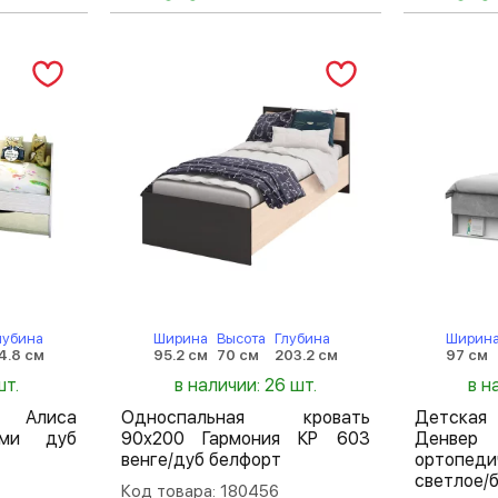
лубина
Ширина
Высота
Глубина
Ширин
4.8 см
95.2 см
70 см
203.2 см
97 см
шт.
в наличии: 26 шт.
в н
ь Алиса
Односпальная кровать
Детская
ами дуб
90х200 Гармония КР 603
Денв
венге/дуб белфорт
ортопед
светлое/
Код товара: 180456