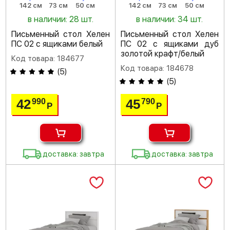
142 см
73 см
50 см
142 см
73 см
50 см
в наличии: 28 шт.
в наличии: 34 шт.
Письменный стол Хелен
Письменный стол Хелен
ПС 02 с ящиками белый
ПС 02 с ящиками дуб
золотой крафт/белый
Код товара: 184677
Код товара: 184678
(
5
)
(
5
)
42
45
990
790
Р
Р
доставка: завтра
доставка: завтра