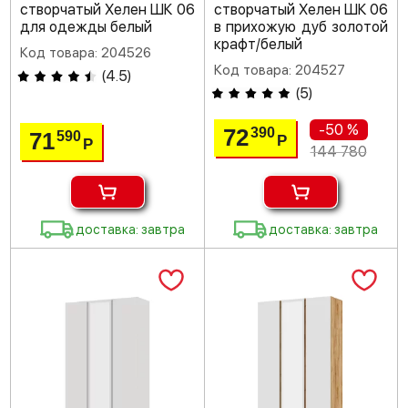
створчатый Хелен ШК 06
створчатый Хелен ШК 06
для одежды белый
в прихожую дуб золотой
крафт/белый
Код товара: 204526
Код товара: 204527
(
4.5
)
(
5
)
-50 %
72
390
71
590
Р
Р
144 780
доставка: завтра
доставка: завтра