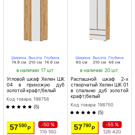
Ширина
Высота
Глубина
Ширина
Высота
Глубина
74.8 см
210 см
74.8 см
80 см
210 см
46 см
в наличии: 17 шт.
в наличии: 20 шт.
Угловой шкаф Хелен ШК
Распашной шкаф 2-х
04 в прихожую дуб
створчатый Хелен ШК 01
золотой крафт/белый
в спальню дуб золотой
крафт/белый
Код товара: 198756
Код товара: 198750
(
5
)
(
5
)
-50 %
-55 %
57
57
590
790
Р
Р
115 180
128 420