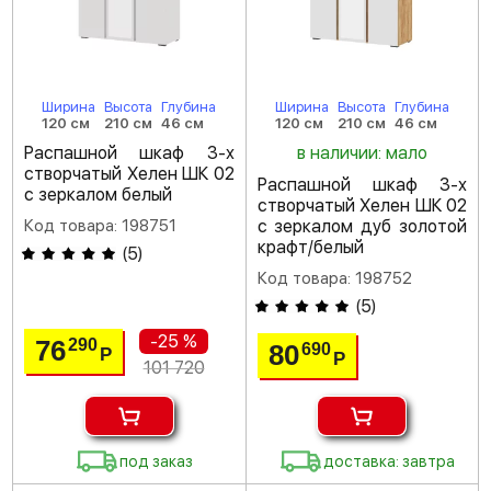
Ширина
Высота
Глубина
Ширина
Высота
Глубина
120 см
210 см
46 см
120 см
210 см
46 см
Распашной шкаф 3-х
в наличии: мало
створчатый Хелен ШК 02
Распашной шкаф 3-х
с зеркалом белый
створчатый Хелен ШК 02
Код товара: 198751
с зеркалом дуб золотой
крафт/белый
(
5
)
Код товара: 198752
(
5
)
-25 %
76
290
80
690
Р
Р
101 720
под заказ
доставка: завтра