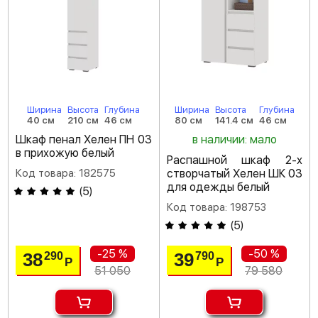
Ширина
Высота
Глубина
Ширина
Высота
Глубина
40 см
210 см
46 см
80 см
141.4 см
46 см
Шкаф пенал Хелен ПН 03
в наличии: мало
в прихожую белый
Распашной шкаф 2-х
Код товара: 182575
створчатый Хелен ШК 03
для одежды белый
(
5
)
Код товара: 198753
(
5
)
-25 %
-50 %
38
39
290
790
Р
Р
51 050
79 580