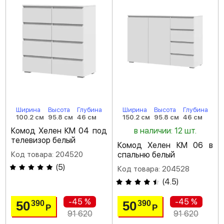
Ширина
Высота
Глубина
Ширина
Высота
Глубина
100.2 см
95.8 см
46 см
150.2 см
95.8 см
46 см
Комод Хелен КМ 04 под
в наличии: 12 шт.
телевизор белый
Комод Хелен КМ 06 в
Код товара: 204520
спальню белый
(
5
)
Код товара: 204528
(
4.5
)
-45 %
-45 %
50
50
390
390
Р
Р
91 620
91 620