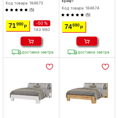
крафт
Код товара: 184673
Код товара: 184674
(
5
)
(
5
)
-50 %
71
990
74
690
Р
Р
143 980
доставка: завтра
доставка: завтра