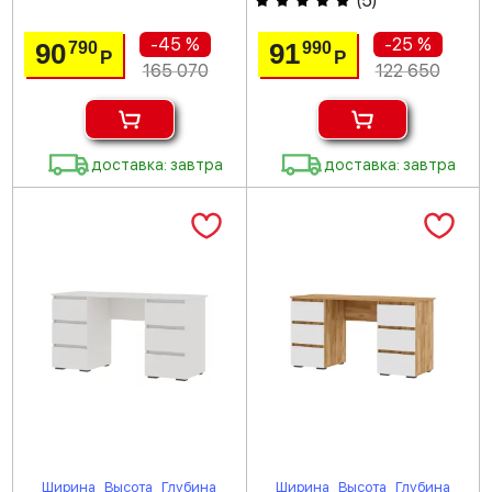
(
5
)
-45 %
-25 %
90
91
790
990
Р
Р
165 070
122 650
доставка: завтра
доставка: завтра
Ширина
Высота
Глубина
Ширина
Высота
Глубина