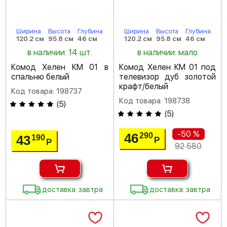
Ширина
Высота
Глубина
Ширина
Высота
Глубина
120.2 см
95.8 см
46 см
120.2 см
95.8 см
46 см
в наличии: 14 шт.
в наличии: мало
Комод Хелен КМ 01 в
Комод Хелен КМ 01 под
спальню белый
телевизор дуб золотой
крафт/белый
Код товара: 198737
Код товара: 198738
(
5
)
(
5
)
-50 %
46
290
43
190
Р
Р
92 580
доставка: завтра
доставка: завтра