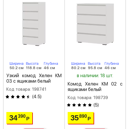
Ширина
Высота
Глубина
Ширина
Высота
Глубина
50.2 см
118.8 см
46 см
80.2 см
95.8 см
46 см
Узкий комод Хелен КМ
в наличии: 18 шт.
03 с ящиками белый
Комод Хелен КМ 02 с
Код товара: 198741
ящиками белый
(
4.5
)
Код товара: 198739
(
5
)
34
35
390
890
Р
Р