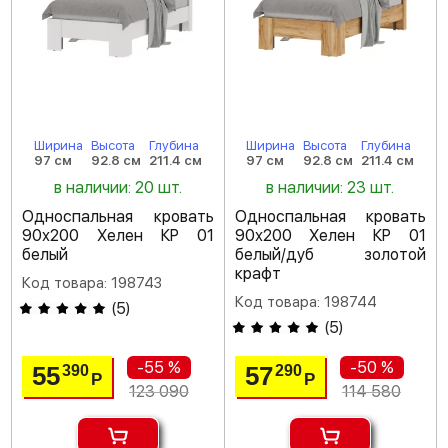
Ширина
Высота
Глубина
Ширина
Высота
Глубина
97 см
92.8 см
211.4 см
97 см
92.8 см
211.4 см
в наличии: 20 шт.
в наличии: 23 шт.
Односпальная кровать
Односпальная кровать
90х200 Хелен КР 01
90х200 Хелен КР 01
белый
белый/дуб золотой
крафт
Код товара: 198743
Код товара: 198744
(
5
)
(
5
)
-55 %
-50 %
55
57
390
290
Р
Р
123 090
114 580