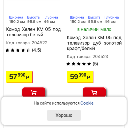
Ширина
Высота
Глубина
Ширина
Высота
Глубина
150.2 см
95.8 см
46 см
150.2 см
95.8 см
46 см
Комод Хелен КМ 05 под
в наличии: мало
телевизор белый
Комод Хелен КМ 05 под
Код товара: 204522
телевизор дуб золотой
крафт/белый
(
4.5
)
Код товара: 204523
(
5
)
57
59
990
390
Р
Р
На сайте используются
Cookie
.
под заказ
доставка: завтра
Хорошо