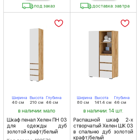
под заказ
доставка: завтра
Ширина
Высота
Глубина
Ширина
Высота
Глубина
40 см
210 см
46 см
80 см
141.4 см
46 см
в наличии: мало
в наличии: 14 шт.
Шкаф пенал Хелен ПН 03
Распашной шкаф 2-х
для одежды дуб
створчатый Хелен ШК 03
золотой крафт/белый
в спальню дуб золотой
крафт/белый