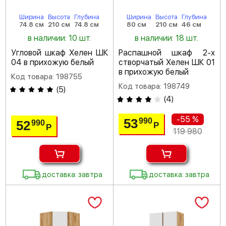
Ширина
Высота
Глубина
Ширина
Высота
Глубина
74.8 см
210 см
74.8 см
80 см
210 см
46 см
в наличии: 10 шт.
в наличии: 18 шт.
Угловой шкаф Хелен ШК
Распашной шкаф 2-х
04 в прихожую белый
створчатый Хелен ШК 01
в прихожую белый
Код товара: 198755
Код товара: 198749
(
5
)
(
4
)
-55 %
53
990
52
990
Р
Р
119 980
доставка: завтра
доставка: завтра