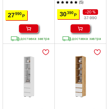
(
5
)
-20 %
30
390
27
990
Р
Р
37 990
доставка: завтра
доставка: завтра