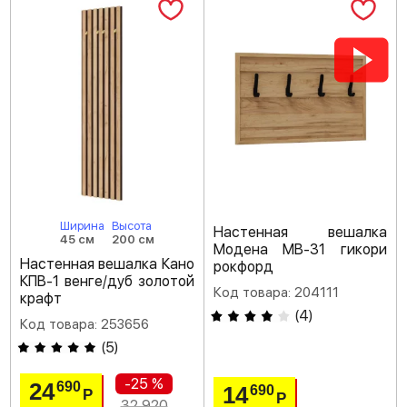
Ширина
Высота
Настенная вешалка
45 см
200 см
Модена МВ-31 гикори
Настенная вешалка Кано
рокфорд
КПВ-1 венге/дуб золотой
Код товара: 204111
крафт
(
4
)
Код товара: 253656
(
5
)
-25 %
24
690
14
690
Р
Р
32 920