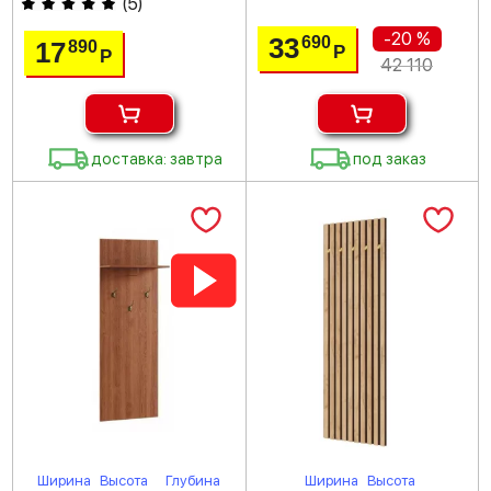
(
5
)
-20 %
33
690
17
890
Р
Р
42 110
доставка: завтра
под заказ
Ширина
Высота
Глубина
Ширина
Высота