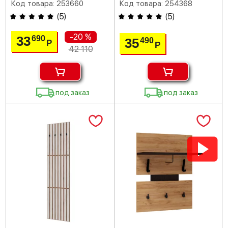
Код товара: 253660
Код товара: 254368
(
5
)
(
5
)
-20 %
33
690
35
490
Р
Р
42 110
под заказ
под заказ