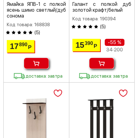
Ямайка ЯПВ-1 с полкой
Галант с полкой дуб
ясень шимо светлый/дуб
золотой крафт/белый
сонома
Код товара: 190394
Код товара: 168838
(
5
)
(
5
)
-55 %
15
390
17
890
Р
Р
34 200
доставка: завтра
доставка: завтра