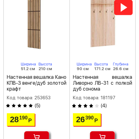
Ширина
Высота
Ширина
Высота
Глубина
51.2 см
210 см
90 см
171.2 см
26.6 см
Настенная вешалка Кано
Настенная вешалка
КПВ-3 венге/дуб золотой
Ливорно ЛВ-31 с полкой
крафт
дуб сонома
Код товара: 253653
Код товара: 181197
(
5
)
(
4
)
28
26
190
390
Р
Р