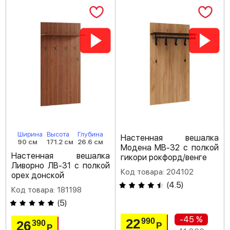
Ширина
Высота
Глубина
Настенная вешалка
90 см
171.2 см
26.6 см
Модена МВ-32 с полкой
Настенная вешалка
гикори рокфорд/венге
Ливорно ЛВ-31 с полкой
Код товара: 204102
орех донской
(
4.5
)
Код товара: 181198
(
5
)
-45 %
22
990
26
390
Р
Р