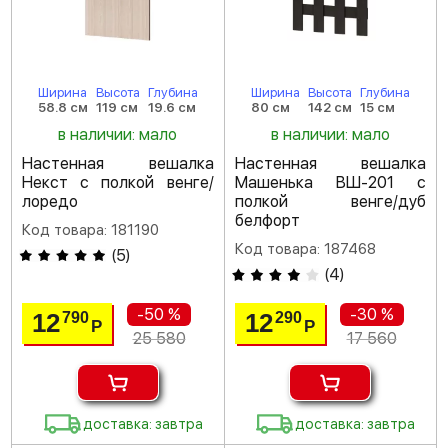
Ширина
Высота
Глубина
Ширина
Высота
Глубина
58.8 см
119 см
19.6 см
80 см
142 см
15 см
в наличии: мало
в наличии: мало
Настенная вешалка
Настенная вешалка
Некст с полкой венге/
Машенька ВШ-201 с
лоредо
полкой венге/дуб
белфорт
Код товара: 181190
Код товара: 187468
(
5
)
(
4
)
-50 %
-30 %
12
12
790
290
Р
Р
25 580
17 560
доставка: завтра
доставка: завтра