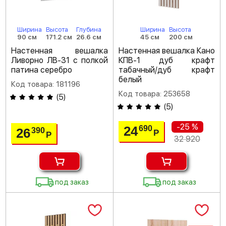
Ширина
Высота
Глубина
Ширина
Высота
90 см
171.2 см
26.6 см
45 см
200 см
Настенная вешалка
Настенная вешалка Кано
Ливорно ЛВ-31 с полкой
КПВ-1 дуб крафт
патина серебро
табачный/дуб крафт
белый
Код товара: 181196
Код товара: 253658
(
5
)
(
5
)
-25 %
24
690
26
390
Р
Р
32 920
под заказ
под заказ