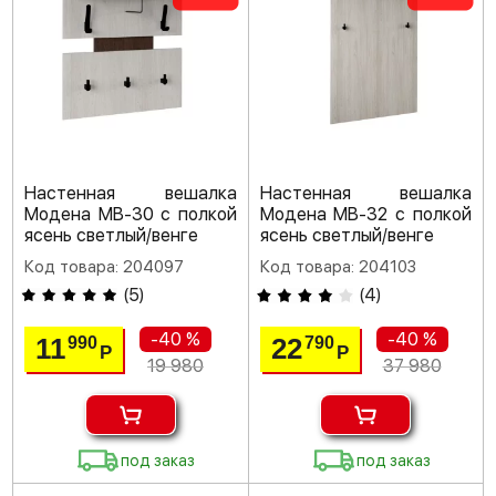
Настенная вешалка
Настенная вешалка
Модена МВ-30 с полкой
Модена МВ-32 с полкой
ясень светлый/венге
ясень светлый/венге
Код товара: 204097
Код товара: 204103
(
5
)
(
4
)
-40 %
-40 %
11
22
990
790
Р
Р
19 980
37 980
под заказ
под заказ