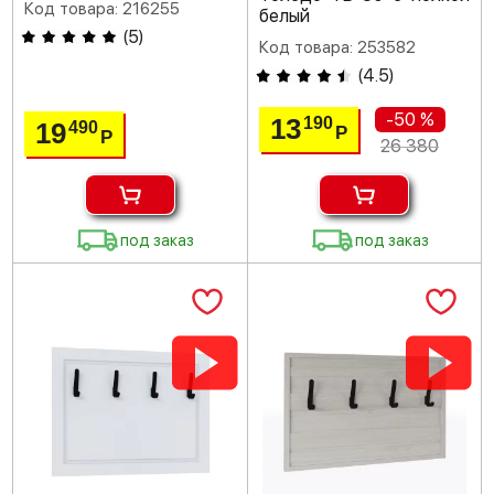
Код товара: 216255
белый
(
5
)
Код товара: 253582
(
4.5
)
-50 %
13
190
19
490
Р
Р
26 380
под заказ
под заказ