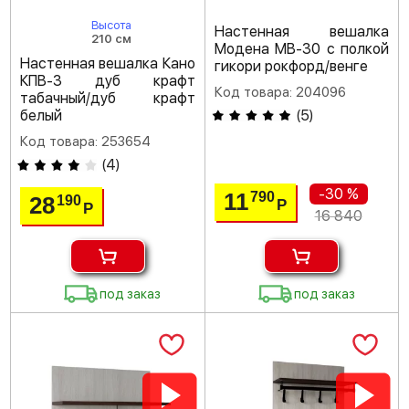
Высота
Настенная вешалка
210 см
Модена МВ-30 с полкой
Настенная вешалка Кано
гикори рокфорд/венге
КПВ-3 дуб крафт
Код товара: 204096
табачный/дуб крафт
белый
(
5
)
Код товара: 253654
(
4
)
-30 %
11
790
28
190
Р
Р
16 840
под заказ
под заказ