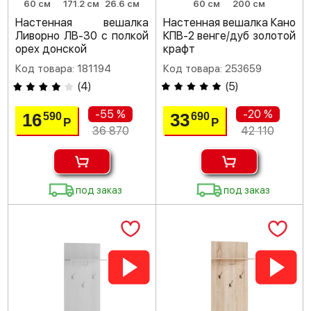
60 см
171.2 см
26.6 см
60 см
200 см
Настенная вешалка
Настенная вешалка Кано
Ливорно ЛВ-30 с полкой
КПВ-2 венге/дуб золотой
орех донской
крафт
Код товара: 181194
Код товара: 253659
(
4
)
(
5
)
-55 %
-20 %
16
33
590
690
Р
Р
36 870
42 110
под заказ
под заказ