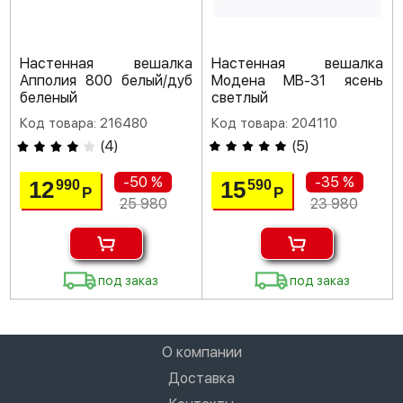
Настенная вешалка
Настенная вешалка
Апполия 800 белый/дуб
Модена МВ-31 ясень
беленый
светлый
Код товара: 216480
Код товара: 204110
(
4
)
(
5
)
-50 %
-35 %
12
15
990
590
Р
Р
25 980
23 980
под заказ
под заказ
О компании
Доставка