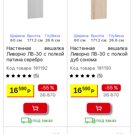
Ширина
Высота
Глубина
Ширина
Высота
Глубина
60 см
171.2 см
26.6 см
60 см
171.2 см
26.6 см
Настенная вешалка
Настенная вешалка
Ливорно ЛВ-30 с полкой
Ливорно ЛВ-30 с полкой
патина серебро
дуб сонома
Код товара: 181192
Код товара: 181193
(
5
)
(
5
)
-55 %
-55 %
16
16
590
590
Р
Р
36 870
36 870
под заказ
под заказ