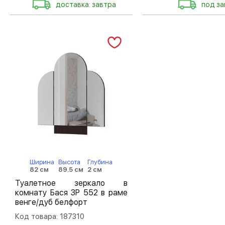
доставка: завтра
под за
Ширина
Высота
Глубина
82 см
89.5 см
2 см
Туалетное зеркало в
комнату Бася ЗР 552 в раме
венге/дуб белфорт
Код товара: 187310