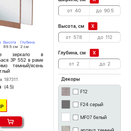
Высота, см
X
а
Высота
Глубина
89.5 см
2 см
Глубина, см
X
ное зеркало в
Бася ЗР 552 в раме
имо темный/ясень
тлый
Декоры
а: 187311
(
4.5
)
F12
F24 серый
Р
MF07 белый
артвуд темный