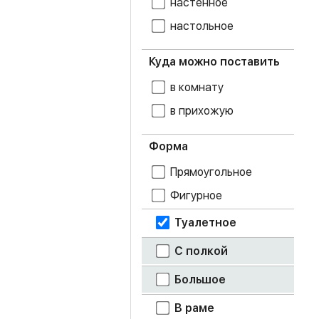
настенное
настольное
дуб крафт белый
дуб крафт серый
Куда можно поставить
в комнату
дуб крафт
табачный
в прихожую
дуб молочный
Форма
дуб сонома
Прямоугольное
дуб юкон
Фигурное
Туалетное
лоредо
метрополитан
С полкой
грей
Большое
орех донской
В раме