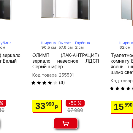
лубина
Ширина
Высота
Глубина
Ширин
 см
90.5 см
57.8 см
2 см
82 см
 зеркало
ОЛИМП (ЛАК-АНТРАЦИТ)
Туалет
т Белый
зеркало навесное ЛДСП
комнату 
Серый шифер
ясень ш
шимо све
Код товара: 255531
Код товар
(
4
)
 %
-50 %
33
990
15
590
Р
40
67 980