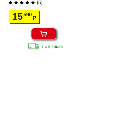
(
5
)
15
590
Р
под заказ