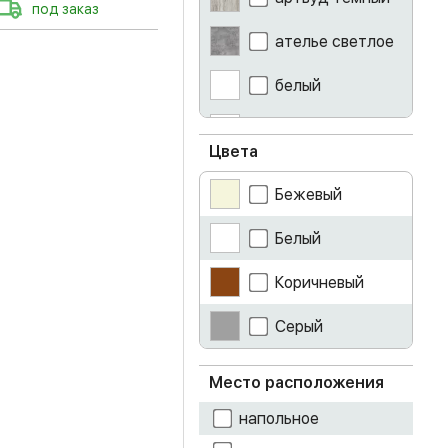
под заказ
ателье светлое
белый
белый глянец
Цвета
бетон
Бежевый
венге
Белый
гикори рокфорд
Коричневый
дуб беленый
Серый
дуб белфорт
Место расположения
дуб золотой
крафт
напольное
дуб каньон