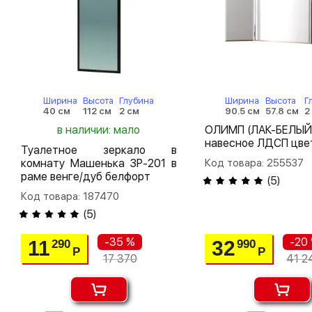
Ширина
Высота
Глубина
Ширина
Высота
Г
40 см
112 см
2 см
90.5 см
57.8 см
2
в наличии: мало
ОЛИМП (ЛАК-БЕЛЫЙ)
навесное ЛДСП цве
Туалетное зеркало в
комнату Машенька ЗР-201 в
Код товара: 255537
раме венге/дуб белфорт
(
5
)
Код товара: 187470
(
5
)
-35 %
-20
11
32
290
990
Р
Р
17 370
41 2