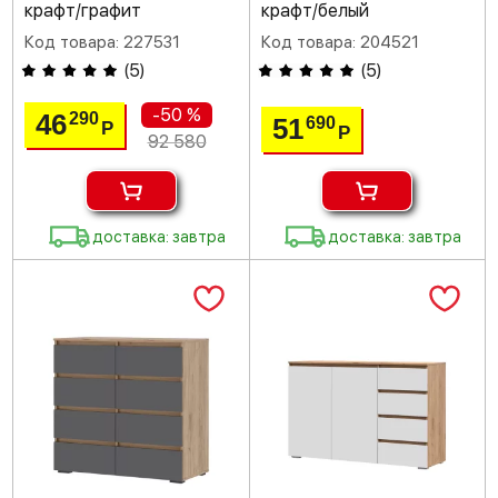
крафт/графит
крафт/белый
Код товара: 227531
Код товара: 204521
(
5
)
(
5
)
-50 %
46
290
51
690
Р
Р
92 580
доставка: завтра
доставка: завтра