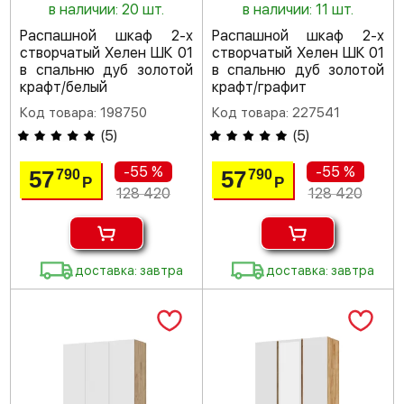
в наличии: 20 шт.
в наличии: 11 шт.
Распашной шкаф 2-х
Распашной шкаф 2-х
створчатый Хелен ШК 01
створчатый Хелен ШК 01
в спальню дуб золотой
в спальню дуб золотой
крафт/белый
крафт/графит
Код товара: 198750
Код товара: 227541
(
5
)
(
5
)
-55 %
-55 %
57
57
790
790
Р
Р
128 420
128 420
доставка: завтра
доставка: завтра