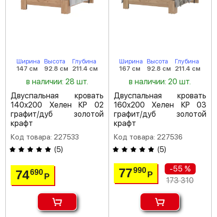
Ширина
Высота
Глубина
Ширина
Высота
Глубина
147 см
92.8 см
211.4 см
167 см
92.8 см
211.4 см
в наличии: 28 шт.
в наличии: 20 шт.
Двуспальная кровать
Двуспальная кровать
140х200 Хелен КР 02
160х200 Хелен КР 03
графит/дуб золотой
графит/дуб золотой
крафт
крафт
Код товара: 227533
Код товара: 227536
(
5
)
(
5
)
-55 %
77
990
74
690
Р
Р
173 310