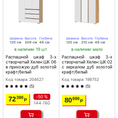
Ширина
Высота
Глубина
Ширина
Высота
Глубина
120 см
208 см
46 см
120 см
210 см
46 см
в наличии: 19 шт.
в наличии: мало
Распашной шкаф 3-х
Распашной шкаф 3-х
створчатый Хелен ШК 06
створчатый Хелен ШК 02
в прихожую дуб золотой
с зеркалом дуб золотой
крафт/белый
крафт/белый
Код товара: 204527
Код товара: 198752
(
5
)
(
5
)
-50 %
72
390
80
690
Р
Р
144 780