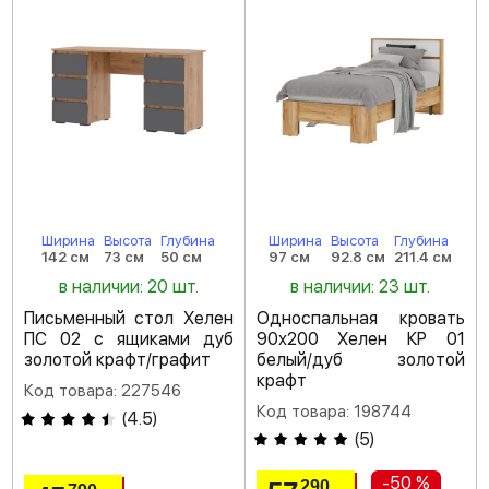
Ширина
Высота
Глубина
Ширина
Высота
Глубина
142 см
73 см
50 см
97 см
92.8 см
211.4 см
в наличии: 20 шт.
в наличии: 23 шт.
Письменный стол Хелен
Односпальная кровать
ПС 02 с ящиками дуб
90х200 Хелен КР 01
золотой крафт/графит
белый/дуб золотой
крафт
Код товара: 227546
Код товара: 198744
(
4.5
)
(
5
)
-50 %
290