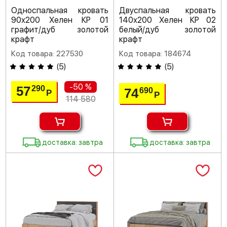
Односпальная кровать
Двуспальная кровать
90х200 Хелен КР 01
140х200 Хелен КР 02
графит/дуб золотой
белый/дуб золотой
крафт
крафт
Код товара: 227530
Код товара: 184674
(
5
)
(
5
)
-50 %
57
290
74
690
Р
Р
114 580
доставка: завтра
доставка: завтра