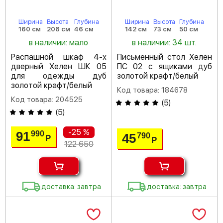
Ширина
Высота
Глубина
Ширина
Высота
Глубина
160 см
208 см
46 см
142 см
73 см
50 см
в наличии: мало
в наличии: 34 шт.
Распашной шкаф 4-х
Письменный стол Хелен
дверный Хелен ШК 05
ПС 02 с ящиками дуб
для одежды дуб
золотой крафт/белый
золотой крафт/белый
Код товара: 184678
Код товара: 204525
(
5
)
(
5
)
-25 %
91
990
45
790
Р
Р
122 650
доставка: завтра
доставка: завтра