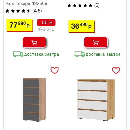
Код товара: 182568
(
5
)
(
4.5
)
-55 %
77
990
36
490
Р
Р
173 310
доставка: завтра
доставка: завтра