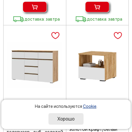
доставка: завтра
доставка: завтра
Ширина
Высота
Глубина
Ширина
Высота
Глубина
На сайте используются
Cookie
.
150.2 см
95.8 см
46 см
50.2 см
44.2 см
46 см
в наличии: мало
Напольная тумба Хелен
Хорошо
ТБ 01 в комнату дуб
Комод Хелен КМ 05 под
золотой крафт/белый