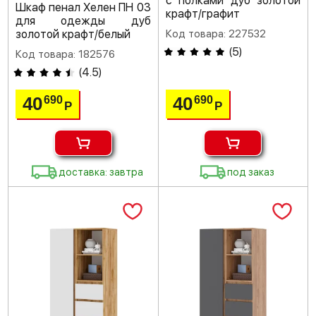
с полками дуб золотой
Шкаф пенал Хелен ПН 03
крафт/графит
для одежды дуб
золотой крафт/белый
Код товара: 227532
(
5
)
Код товара: 182576
(
4.5
)
40
40
690
690
Р
Р
доставка: завтра
под заказ