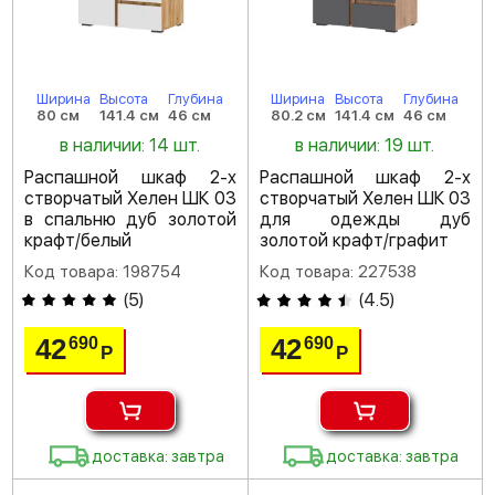
Ширина
Высота
Глубина
Ширина
Высота
Глубина
80 см
141.4 см
46 см
80.2 см
141.4 см
46 см
в наличии: 14 шт.
в наличии: 19 шт.
Распашной шкаф 2-х
Распашной шкаф 2-х
створчатый Хелен ШК 03
створчатый Хелен ШК 03
в спальню дуб золотой
для одежды дуб
крафт/белый
золотой крафт/графит
Код товара: 198754
Код товара: 227538
(
5
)
(
4.5
)
42
42
690
690
Р
Р
доставка: завтра
доставка: завтра