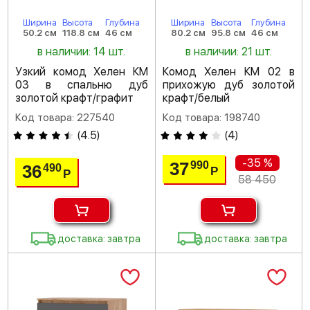
Ширина
Высота
Глубина
Ширина
Высота
Глубина
50.2 см
118.8 см
46 см
80.2 см
95.8 см
46 см
в наличии: 14 шт.
в наличии: 21 шт.
Узкий комод Хелен КМ
Комод Хелен КМ 02 в
03 в спальню дуб
прихожую дуб золотой
золотой крафт/графит
крафт/белый
Код товара: 227540
Код товара: 198740
(
4.5
)
(
4
)
-35 %
37
990
36
490
Р
Р
58 450
доставка: завтра
доставка: завтра