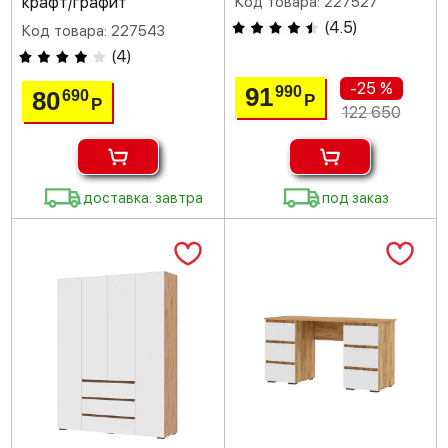
крафт/графит
Код товара: 227527
(
4.5
)
Код товара: 227543
(
4
)
-25 %
91
990
80
690
Р
Р
122 650
доставка: завтра
под заказ