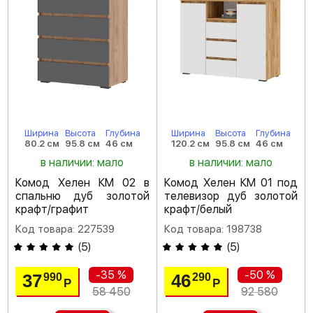
Ширина
Высота
Глубина
Ширина
Высота
Глубина
80.2 см
95.8 см
46 см
120.2 см
95.8 см
46 см
в наличии: мало
в наличии: мало
Комод Хелен КМ 02 в
Комод Хелен КМ 01 под
спальню дуб золотой
телевизор дуб золотой
крафт/графит
крафт/белый
Код товара: 227539
Код товара: 198738
(
5
)
(
5
)
-35 %
-50 %
37
46
990
290
Р
Р
58 450
92 580