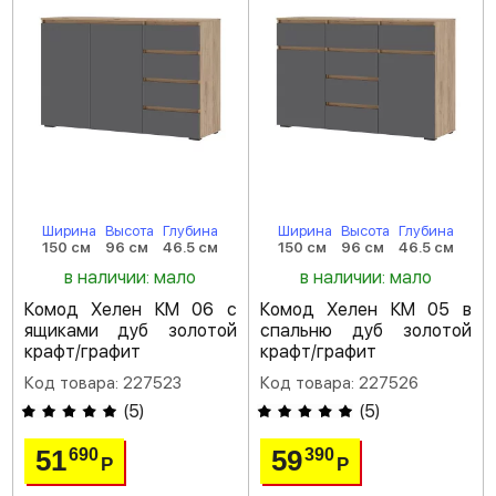
Ширина
Высота
Глубина
Ширина
Высота
Глубина
150 см
96 см
46.5 см
150 см
96 см
46.5 см
в наличии: мало
в наличии: мало
Комод Хелен КМ 06 с
Комод Хелен КМ 05 в
ящиками дуб золотой
спальню дуб золотой
крафт/графит
крафт/графит
Код товара: 227523
Код товара: 227526
(
5
)
(
5
)
51
59
690
390
Р
Р