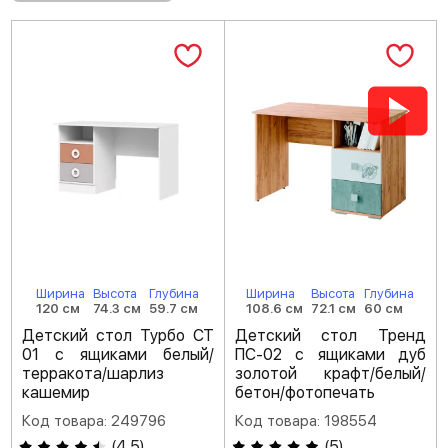
Ширина
Высота
Глубина
Ширина
Высота
Глубина
120 см
74.3 см
59.7 см
108.6 см
72.1 см
60 см
Детский стол Турбо СТ
Детский стол Тренд
01 с ящиками белый/
ПС-02 с ящиками дуб
терракота/шарлиз
золотой крафт/белый/
кашемир
бетон/фотопечать
Код товара: 249796
Код товара: 198554
(
4.5
)
(
5
)