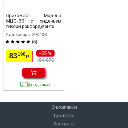
Прихожая Модена
МЦС-30 с сиденьем
гикори рокфорд/венге
Код товара: 204108
(
5
)
-55 %
83
190
Р
184 870
под заказ
О компании
Доставка
Контакты