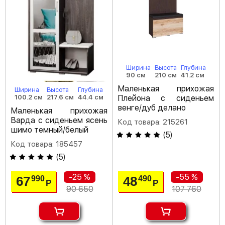
Ширина
Высота
Глубина
90 см
210 см
41.2 см
Маленькая прихожая
Ширина
Высота
Глубина
Плейона с сиденьем
100.2 см
217.6 см
44.4 см
венге/дуб делано
Маленькая прихожая
Варда с сиденьем ясень
Код товара: 215261
шимо темный/белый
(
5
)
Код товара: 185457
(
5
)
-25 %
-55 %
67
48
990
490
Р
Р
90 650
107 760