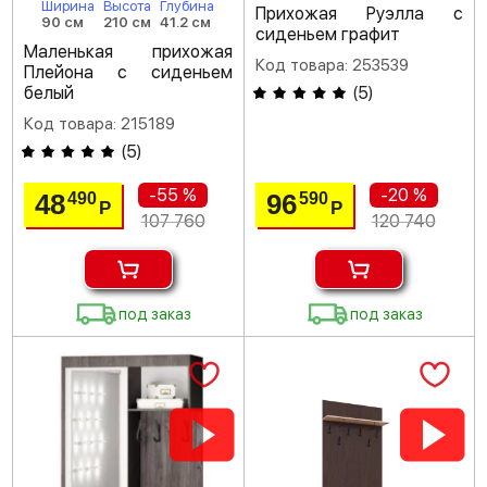
Ширина
Высота
Глубина
Прихожая Руэлла с
90 см
210 см
41.2 см
сиденьем графит
Маленькая прихожая
Код товара: 253539
Плейона с сиденьем
белый
(
5
)
Код товара: 215189
(
5
)
-55 %
-20 %
48
96
490
590
Р
Р
107 760
120 740
под заказ
под заказ