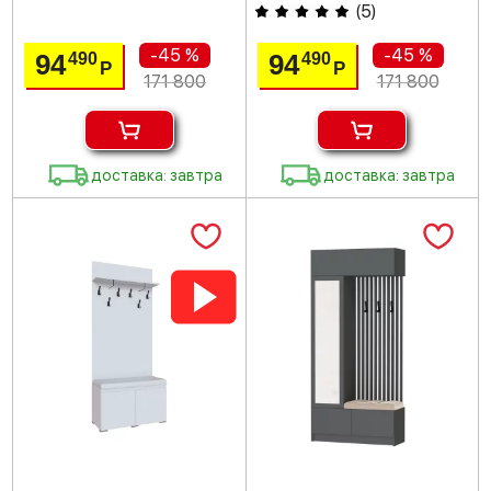
(
5
)
-45 %
-45 %
94
94
490
490
Р
Р
171 800
171 800
доставка: завтра
доставка: завтра