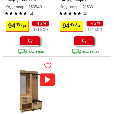
Код товара: 253540
Код товара: 215331
(
5
)
(
5
)
-45 %
-45 %
94
94
490
490
Р
Р
171 800
171 800
под заказ
под заказ