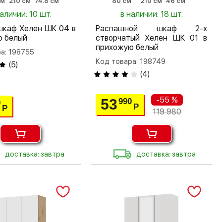
см
210 см
74.8 см
80 см
210 см
46 см
наличии: 10 шт.
в наличии: 18 шт.
шкаф Хелен ШК 04 в
Распашной шкаф 2-х
ю белый
створчатый Хелен ШК 01 в
прихожую белый
а: 198755
Код товара: 198749
(
5
)
(
4
)
-55 %
53
990
0
Р
Р
119 980
доставка: завтра
доставка: завтра