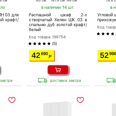
6 см
80 см
141.4 см
46 см
74.8 
ало
в наличии: 14 шт.
в 
ПН 03 для
Распашной шкаф 2-х
Угловой 
й крафт/
створчатый Хелен ШК 03 в
прихожу
спальню дуб золотой крафт/
Код товар
белый
Код товара: 198754
(
5
)
42
52
690
99
Р
 завтра
доставка: завтра