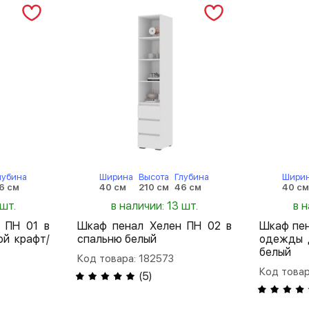
лубина
Ширина
Высота
Глубина
Шири
6 см
40 см
210 см
46 см
40 с
 шт.
в наличии: 13 шт.
в н
 ПН 01 в
Шкаф пенал Хелен ПН 02 в
Шкаф пен
ой крафт/
спальню белый
одежды 
белый
Код товара: 182573
Код товар
(
5
)