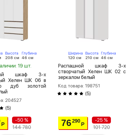
на
Высота
Глубина
Ширина
Высота
Глубина
м
208 см
46 см
120 см
210 см
46 см
наличии: 19 шт.
Распашной шкаф 3-х
створчатый Хелен ШК 02 с
шной шкаф 3-х
зеркалом белый
тый Хелен ШК 06 в
ую дуб золотой
Код товара: 198751
лый
(
5
)
ра: 204527
(
5
)
-50 %
-25 %
76
0
290
Р
Р
144 780
101 720