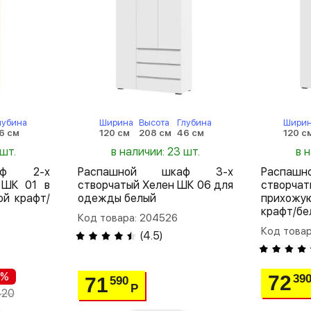
лубина
Ширина
Высота
Глубина
Шири
6 см
120 см
208 см
46 см
120 с
 шт.
в наличии: 23 шт.
в 
аф 2-х
Распашной шкаф 3-х
Распа
 ШК 01 в
створчатый Хелен ШК 06 для
створча
ой крафт/
одежды белый
прихож
крафт/бе
Код товара: 204526
Код това
(
4.5
)
 %
72
39
71
590
Р
420