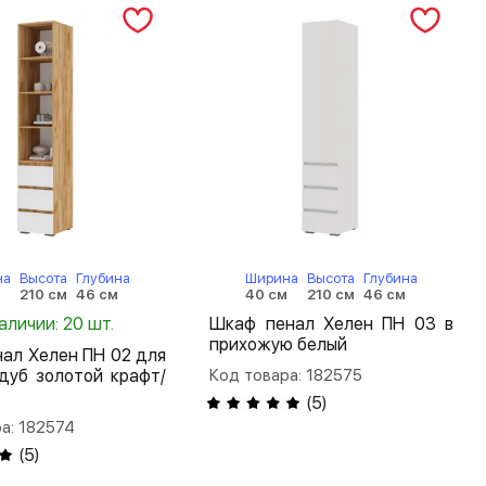
на
Высота
Глубина
Ширина
Высота
Глубина
м
210 см
46 см
40 см
210 см
46 см
аличии: 20 шт.
Шкаф пенал Хелен ПН 03 в
прихожую белый
ал Хелен ПН 02 для
дуб золотой крафт/
Код товара: 182575
(
5
)
а: 182574
(
5
)