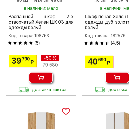
80 см
141.4 см
46 см
40 см
210 см
4
в наличии: мало
в наличии: м
Распашной шкаф 2-х
Шкаф пенал Хелен 
створчатый Хелен ШК 03 для
одежды дуб золото
одежды белый
белый
Код товара: 198753
Код товара: 182576
(
5
)
(
4.5
)
-50 %
39
790
40
690
Р
Р
79 580
доставка: завтра
доставка: