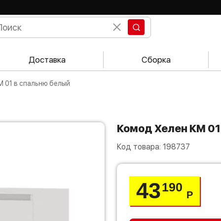
Доставка
Сборка
М 01 в спальню белый
Комод Хелен КМ 0
Код товара:
198737
43
190
Р