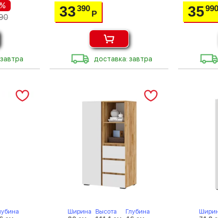
 %
33
35
390
99
Р
90
 завтра
доставка: завтра
лубина
Ширина
Высота
Глубина
Шири