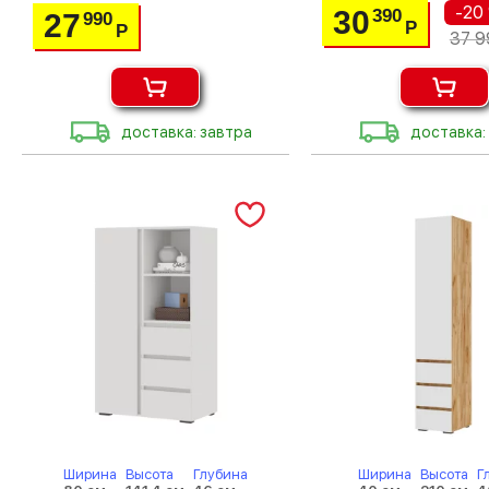
-20
30
390
27
990
Р
Р
37 9
доставка: завтра
доставка:
Ширина
Высота
Глубина
Ширина
Высота
Г