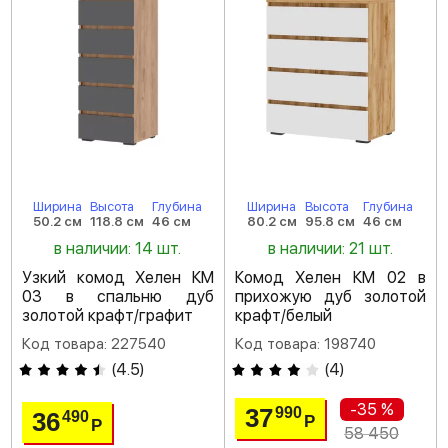
Ширина
Высота
Глубина
Ширина
Высота
Глубина
50.2 см
118.8 см
46 см
80.2 см
95.8 см
46 см
в наличии: 14 шт.
в наличии: 21 шт.
Узкий комод Хелен КМ
Комод Хелен КМ 02 в
03 в спальню дуб
прихожую дуб золотой
золотой крафт/графит
крафт/белый
Код товара: 227540
Код товара: 198740
(
4.5
)
(
4
)
-35 %
37
990
36
490
Р
Р
58 450