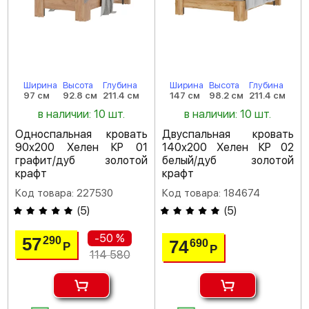
Ширина
Высота
Глубина
Ширина
Высота
Глубина
97 см
92.8 см
211.4 см
147 см
98.2 см
211.4 см
в наличии: 10 шт.
в наличии: 10 шт.
Односпальная кровать
Двуспальная кровать
90х200 Хелен КР 01
140х200 Хелен КР 02
графит/дуб золотой
белый/дуб золотой
крафт
крафт
Код товара: 227530
Код товара: 184674
(
5
)
(
5
)
-50 %
57
290
74
690
Р
Р
114 580