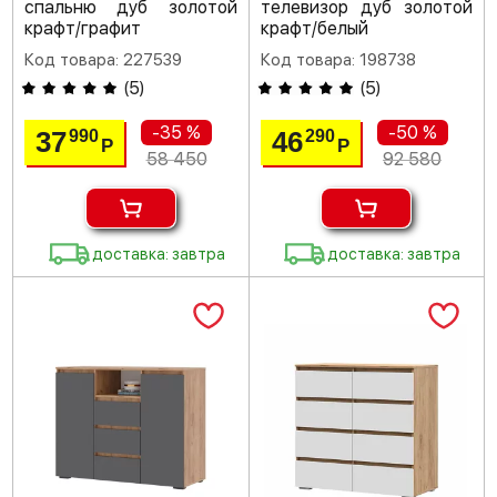
спальню дуб золотой
телевизор дуб золотой
крафт/графит
крафт/белый
Код товара: 227539
Код товара: 198738
(
5
)
(
5
)
-35 %
-50 %
37
46
990
290
Р
Р
58 450
92 580
доставка: завтра
доставка: завтра