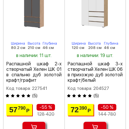
Ширина
Высота
Глубина
Ширина
Высота
Глубина
80.2 см
210 см
46 см
120 см
208 см
46 см
в наличии: 11 шт.
в наличии: 19 шт.
Распашной шкаф 2-х
Распашной шкаф 3-х
створчатый Хелен ШК 01
створчатый Хелен ШК 06
в спальню дуб золотой
в прихожую дуб золотой
крафт/графит
крафт/белый
Код товара: 227541
Код товара: 204527
(
5
)
(
5
)
-55 %
-50 %
57
72
790
390
Р
Р
128 420
144 780