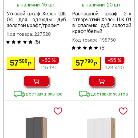
в наличии: 15 шт.
в наличии: 20 шт.
Угловой шкаф Хелен ШК
Распашной шкаф 2-х
04 для одежды дуб
створчатый Хелен ШК 01
золотой крафт/графит
в спальню дуб золотой
крафт/белый
Код товара: 227528
Код товара: 198750
(
5
)
(
5
)
-50 %
-55 %
57
57
590
790
Р
Р
115 180
128 420
доставка: завтра
доставка: завтра