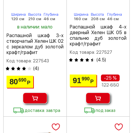
Ширина
Высота
Глубина
Ширина
Высота
Глубина
120 см
210 см
46 см
160 см
208 см
46 см
в наличии: мало
Распашной шкаф 4-х
дверный Хелен ШК 05 в
Распашной шкаф 3-х
спальню дуб золотой
створчатый Хелен ШК 02
крафт/графит
с зеркалом дуб золотой
крафт/графит
Код товара: 227527
(
4.5
)
Код товара: 227543
(
4
)
-25 %
91
990
80
690
Р
Р
122 650
доставка: завтра
под заказ