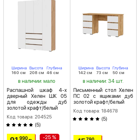
Ширина
Высота
Глубина
Ширина
Высота
Глубина
160 см
208 см
46 см
142 см
73 см
50 см
в наличии: мало
в наличии: 34 шт.
Распашной шкаф 4-х
Письменный стол Хелен
дверный Хелен ШК 05
ПС 02 с ящиками дуб
для одежды дуб
золотой крафт/белый
золотой крафт/белый
Код товара: 184678
Код товара: 204525
(
5
)
(
5
)
-25 %
990
790