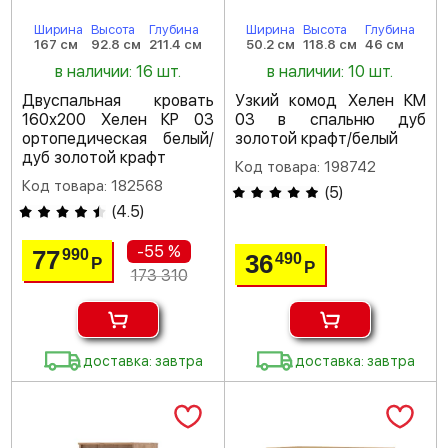
Ширина
Высота
Глубина
Ширина
Высота
Глубина
167 см
92.8 см
211.4 см
50.2 см
118.8 см
46 см
в наличии: 16 шт.
в наличии: 10 шт.
Двуспальная кровать
Узкий комод Хелен КМ
160х200 Хелен КР 03
03 в спальню дуб
ортопедическая белый/
золотой крафт/белый
дуб золотой крафт
Код товара: 198742
Код товара: 182568
(
5
)
(
4.5
)
-55 %
77
990
36
490
Р
Р
173 310
доставка: завтра
доставка: завтра