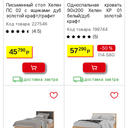
Письменный стол Хелен
Односпальная кровать
ПС 02 с ящиками дуб
90х200 Хелен КР 01
золотой крафт/графит
белый/дуб золотой
крафт
Код товара: 227546
Код товара: 198744
(
4.5
)
(
5
)
-50 %
57
290
45
790
Р
Р
114 580
доставка: завтра
доставка: завтра