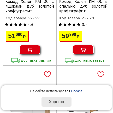
Комод Хелен КМ 06 с
Комод Хелен КМ 05 в
ящиками дуб золотой
спальню дуб золотой
крафт/графит
крафт/графит
Код товара: 227523
Код товара: 227526
(
5
)
(
5
)
51
59
690
390
Р
Р
доставка: завтра
доставка: завтра
На сайте используются
Cookie
.
Хорошо