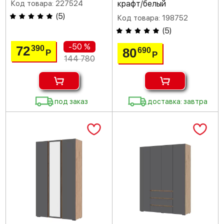
Код товара: 227524
крафт/белый
(
5
)
Код товара: 198752
(
5
)
-50 %
72
390
80
690
Р
Р
144 780
под заказ
доставка: завтра