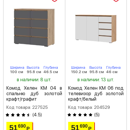
Ширина
Высота
Глубина
Ширина
Высота
Глубина
100 см
95.8 см
46.5 см
150.2 см
95.8 см
46 см
в наличии: 8 шт.
в наличии: 13 шт.
Комод Хелен КМ 04 в
Комод Хелен КМ 06 под
спальню дуб золотой
телевизор дуб золотой
крафт/графит
крафт/белый
Код товара: 227525
Код товара: 204529
(
4.5
)
(
5
)
51
51
690
690
Р
Р