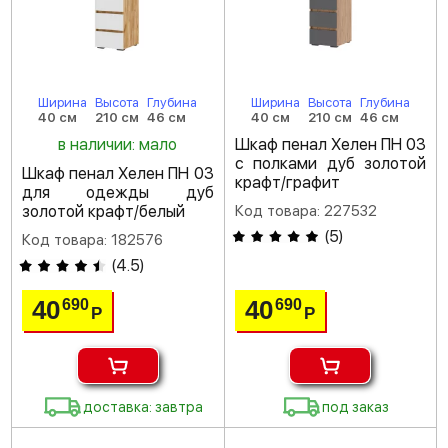
Ширина
Высота
Глубина
Ширина
Высота
Глубина
40 см
210 см
46 см
40 см
210 см
46 см
в наличии: мало
Шкаф пенал Хелен ПН 03
с полками дуб золотой
Шкаф пенал Хелен ПН 03
крафт/графит
для одежды дуб
золотой крафт/белый
Код товара: 227532
(
5
)
Код товара: 182576
(
4.5
)
40
40
690
690
Р
Р
доставка: завтра
под заказ