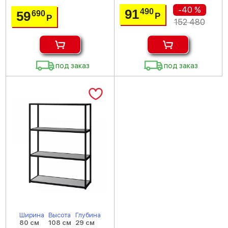
-40 %
91
490
59
690
Р
Р
152 480
под заказ
под заказ
Ширина
Высота
Глубина
80 см
108 см
29 см