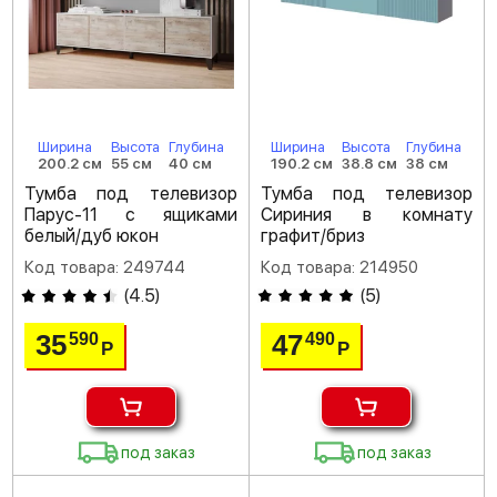
Ширина
Высота
Глубина
Ширина
Высота
Глубина
200.2 см
55 см
40 см
190.2 см
38.8 см
38 см
Тумба под телевизор
Тумба под телевизор
Парус-11 с ящиками
Сириния в комнату
белый/дуб юкон
графит/бриз
Код товара: 249744
Код товара: 214950
(
4.5
)
(
5
)
35
47
590
490
Р
Р
под заказ
под заказ