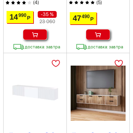
(
4
)
(
5
)
-35 %
14
990
47
490
Р
Р
23 060
доставка: завтра
доставка: завтра