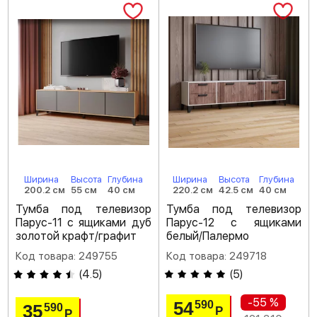
Ширина
Высота
Глубина
Ширина
Высота
Глубина
200.2 см
55 см
40 см
220.2 см
42.5 см
40 см
Тумба под телевизор
Тумба под телевизор
Парус-11 с ящиками дуб
Парус-12 с ящиками
золотой крафт/графит
белый/Палермо
Код товара: 249755
Код товара: 249718
(
4.5
)
(
5
)
-55 %
54
590
35
590
Р
Р