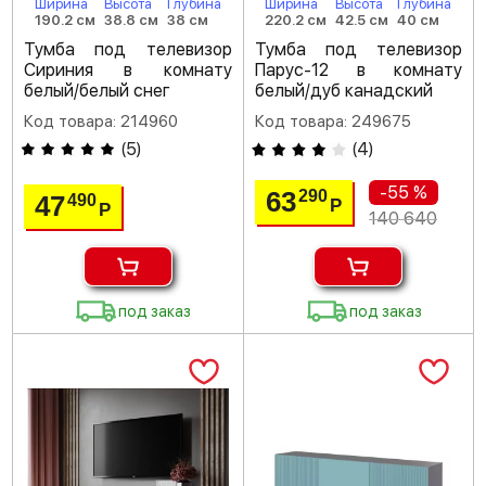
Ширина
Высота
Глубина
Ширина
Высота
Глубина
190.2 см
38.8 см
38 см
220.2 см
42.5 см
40 см
Тумба под телевизор
Тумба под телевизор
Сириния в комнату
Парус-12 в комнату
белый/белый снег
белый/дуб канадский
Код товара: 214960
Код товара: 249675
(
5
)
(
4
)
-55 %
63
290
47
490
Р
Р
140 640
под заказ
под заказ