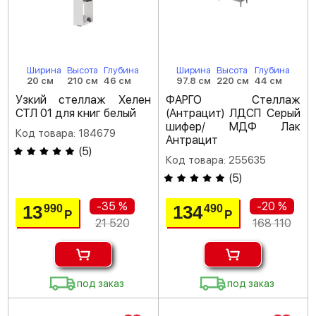
Ширина
Высота
Глубина
Ширина
Высота
Глубина
20 см
210 см
46 см
97.8 см
220 см
44 см
Узкий стеллаж Хелен
ФАРГО Стеллаж
СТЛ 01 для книг белый
(Антрацит) ЛДСП Серый
шифер/ МДФ Лак
Код товара: 184679
Антрацит
(
5
)
Код товара: 255635
(
5
)
-35 %
-20 %
13
134
990
490
Р
Р
21 520
168 110
под заказ
под заказ