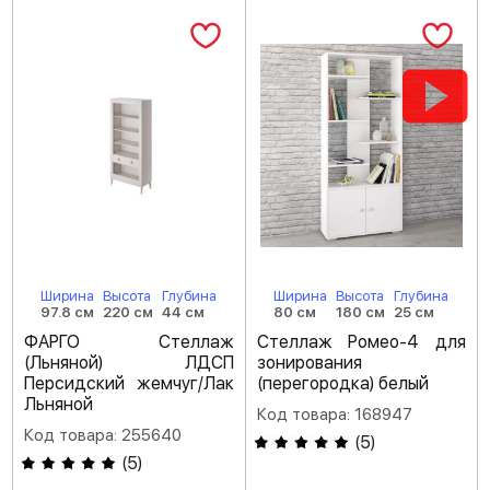
Ширина
Высота
Глубина
Ширина
Высота
Глубина
97.8 см
220 см
44 см
80 см
180 см
25 см
ФАРГО Стеллаж
Стеллаж Ромео-4 для
(Льняной) ЛДСП
зонирования
Персидский жемчуг/Лак
(перегородка) белый
Льняной
Код товара: 168947
Код товара: 255640
(
5
)
(
5
)