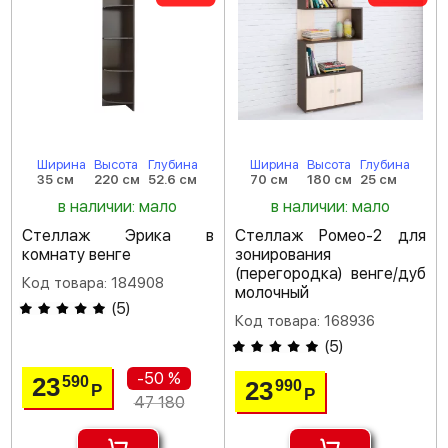
Ширина
Высота
Глубина
Ширина
Высота
Глубина
35 см
220 см
52.6 см
70 см
180 см
25 см
в наличии: мало
в наличии: мало
Стеллаж Эрика в
Стеллаж Ромео-2 для
комнату венге
зонирования
(перегородка) венге/дуб
Код товара: 184908
молочный
(
5
)
Код товара: 168936
(
5
)
-50 %
23
590
23
990
Р
Р
47 180