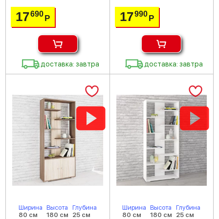
17
17
690
990
Р
Р
доставка: завтра
доставка: завтра
Ширина
Высота
Глубина
Ширина
Высота
Глубина
80 см
180 см
25 см
80 см
180 см
25 см