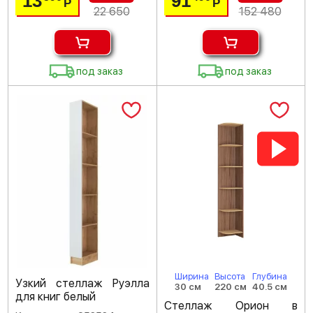
13
91
Р
Р
22 650
152 480
под заказ
под заказ
Ширина
Высота
Глубина
Узкий стеллаж Руэлла
30 см
220 см
40.5 см
для книг белый
Стеллаж Орион в