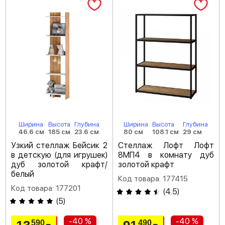
Ширина
Высота
Глубина
Ширина
Высота
Глубина
46.6 см
185 см
23.6 см
80 см
108.1 см
29 см
Узкий стеллаж Бейсик 2
Стеллаж Лофт Лофт
в детскую (для игрушек)
8МП4 в комнату дуб
дуб золотой крафт/
золотой крафт
белый
Код товара: 177415
Код товара: 177201
(
4.5
)
(
5
)
-40 %
-40 %
590
490