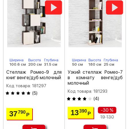
Ширина
Высота
Глубина
Ширина
Высота
Глубина
100.6 см
200 см
31.5 см
50 см
180 см
25 см
Стеллаж Ромео-9 для
Узкий стеллаж Ромео-7
книг венге/дуб молочный
в комнату венге/дуб
молочный
Код товара: 181297
Код товара: 181293
(
5
)
(
4
)
-30 %
13
390
37
790
Р
Р
19 130