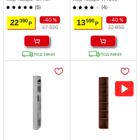
(
5
)
(
4
)
-40 %
-40 %
22
13
390
590
Р
Р
37 320
22 650
под заказ
под заказ