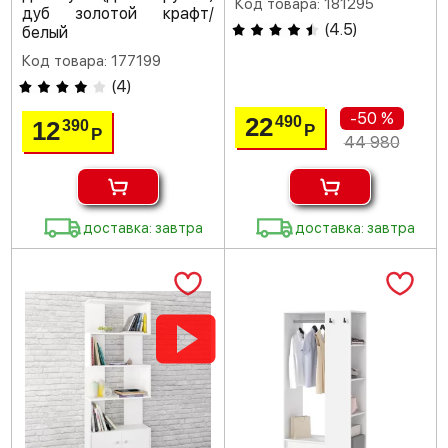
Код товара: 181295
дуб золотой крафт/
(
4.5
)
белый
Код товара: 177199
(
4
)
-50 %
22
490
12
390
Р
Р
44 980
доставка: завтра
доставка: завтра