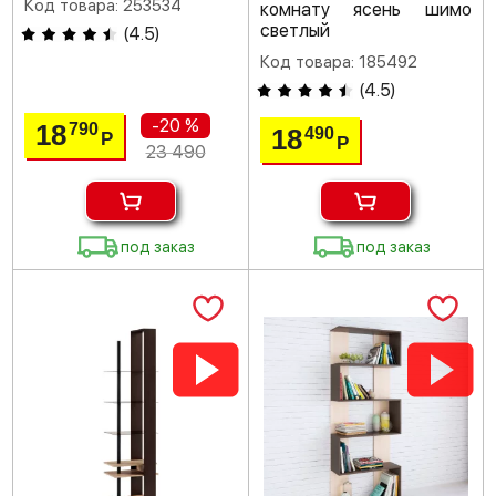
Код товара: 253534
комнату ясень шимо
светлый
(
4.5
)
Код товара: 185492
(
4.5
)
-20 %
18
790
18
490
Р
Р
23 490
под заказ
под заказ