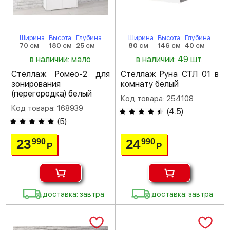
Ширина
Высота
Глубина
Ширина
Высота
Глубина
70 см
180 см
25 см
80 см
146 см
40 см
в наличии: мало
в наличии: 49 шт.
Стеллаж Ромео-2 для
Стеллаж Руна СТЛ 01 в
зонирования
комнату белый
(перегородка) белый
Код товара: 254108
Код товара: 168939
(
4.5
)
(
5
)
23
24
990
990
Р
Р
доставка: завтра
доставка: завтра