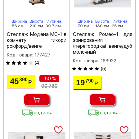
Ширина
Высота
Глубина
Ширина
Высота
Глубина
56 см
210 см
39.7 см
70 см
180 см
25 см
Стеллаж Модена МС-1 в
Стеллаж Ромео-1 для
комнату гикори
зонирования
рокфорд/венге
(перегородка) венге/дуб
молочный
Код товара: 177427
Код товара: 168932
(
4
)
(
5
)
-50 %
45
390
19
790
Р
Р
90 780
под заказ
под заказ