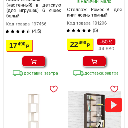
в наличии: мало
(настенный) в детскую
Стеллаж Ромео-8 для
(для игрушек) 6 ячеек
книг ясень темный
белый
Код товара: 181296
Код товара: 197466
(
5
)
(
4.5
)
-50 %
22
490
17
490
Р
Р
44 980
доставка: завтра
доставка: завтра