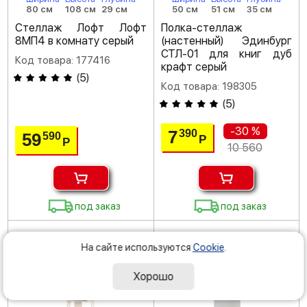
80 см
108 см
29 см
50 см
51 см
35 см
Стеллаж Лофт Лофт
Полка-стеллаж
8МП4 в комнату серый
(настенный) Эдинбург
СТЛ-01 для книг дуб
Код товара: 177416
крафт серый
(
5
)
Код товара: 198305
(
5
)
-30 %
7
390
59
590
Р
Р
10 560
под заказ
под заказ
На сайте используются
Cookie
.
Хорошо