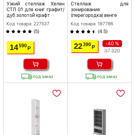
Узкий стеллаж Хелен
Стеллаж для
СТЛ 01 для книг графит/
зонирования
дуб золотой крафт
(перегородка) венге
Код товара: 227537
Код товара: 187786
(
5
)
(
4.5
)
-40 %
22
390
14
590
Р
Р
37 320
под заказ
под заказ