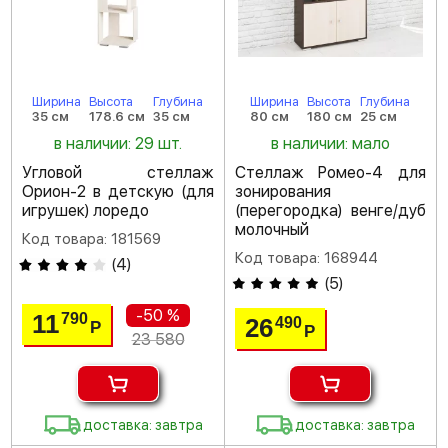
Ширина
Высота
Глубина
Ширина
Высота
Глубина
35 см
178.6 см
35 см
80 см
180 см
25 см
в наличии: 29 шт.
в наличии: мало
Угловой стеллаж
Стеллаж Ромео-4 для
Орион-2 в детскую (для
зонирования
игрушек) лоредо
(перегородка) венге/дуб
молочный
Код товара: 181569
Код товара: 168944
(
4
)
(
5
)
-50 %
11
790
26
490
Р
Р
23 580
доставка: завтра
доставка: завтра