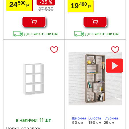
-35 %
24
590
19
490
Р
Р
37 830
доставка: завтра
доставка: завтра
Ширина
Высота
Глубина
в наличии: 11 шт.
80 см
190 см
25 см
Полка-стеллаж