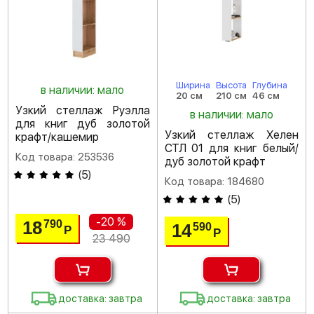
Ширина
Высота
Глубина
в наличии: мало
20 см
210 см
46 см
Узкий стеллаж Руэлла
в наличии: мало
для книг дуб золотой
Узкий стеллаж Хелен
крафт/кашемир
СТЛ 01 для книг белый/
Код товара: 253536
дуб золотой крафт
(
5
)
Код товара: 184680
(
5
)
-20 %
18
790
14
590
Р
Р
23 490
доставка: завтра
доставка: завтра