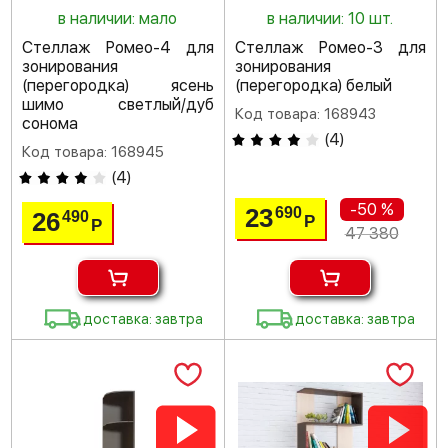
в наличии: мало
в наличии: 10 шт.
Стеллаж Ромео-4 для
Стеллаж Ромео-3 для
зонирования
зонирования
(перегородка) ясень
(перегородка) белый
шимо светлый/дуб
Код товара: 168943
сонома
(
4
)
Код товара: 168945
(
4
)
-50 %
23
690
26
490
Р
Р
47 380
доставка: завтра
доставка: завтра