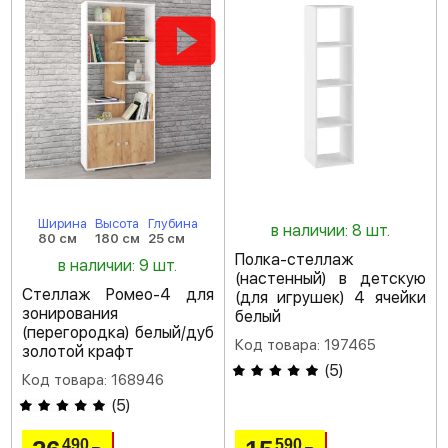
Ширина
Высота
Глубина
в наличии: 8 шт.
80 см
180 см
25 см
Полка-стеллаж
в наличии: 9 шт.
(настенный) в детскую
Стеллаж Ромео-4 для
(для игрушек) 4 ячейки
зонирования
белый
(перегородка) белый/дуб
Код товара: 197465
золотой крафт
(
5
)
Код товара: 168946
(
5
)
490
590