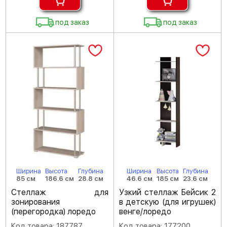
под заказ
под заказ
Ширина
Высота
Глубина
Ширина
Высота
Глубина
85 см
186.6 см
28.8 см
46.6 см
185 см
23.6 см
Стеллаж для
Узкий стеллаж Бейсик 2
зонирования
в детскую (для игрушек)
(перегородка) лоредо
венге/лоредо
Код товара: 187787
Код товара: 177200