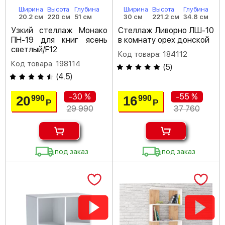
Ширина
Высота
Глубина
Ширина
Высота
Глубина
20.2 см
220 см
51 см
30 см
221.2 см
34.8 см
Узкий стеллаж Монако
Стеллаж Ливорно ЛШ-10
ПН-19 для книг ясень
в комнату орех донской
светлый/F12
Код товара: 184112
Код товара: 198114
(
5
)
(
4.5
)
-30 %
-55 %
20
16
990
990
Р
Р
29 990
37 760
под заказ
под заказ