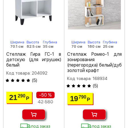
Ширина
Высота
Глубина
Ширина
Высота
Глубина
70.1 см
82.5 см
35 см
70 см
180 см
25 см
Стеллаж Гира ГС-1 в
Стеллаж Ромео-1 для
детскую (для игрушек)
зонирования
белый
(перегородка) белый/дуб
золотой крафт
Код товара: 204092
Код товара: 168934
(
5
)
(
5
)
-50 %
21
290
19
790
Р
Р
42 580
под заказ
под заказ