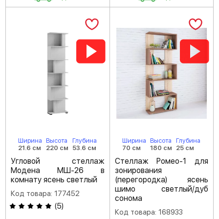
Ширина
Высота
Глубина
Ширина
Высота
Глубина
21.6 см
220 см
53.6 см
70 см
180 см
25 см
Угловой стеллаж
Стеллаж Ромео-1 для
Модена МШ-26 в
зонирования
комнату ясень светлый
(перегородка) ясень
шимо светлый/дуб
Код товара: 177452
сонома
(
5
)
Код товара: 168933