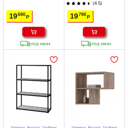
(
4.5
)
19
19
690
790
Р
Р
под заказ
под заказ
Ширина
Высота
Глубина
Ширина
Высота
Глубина