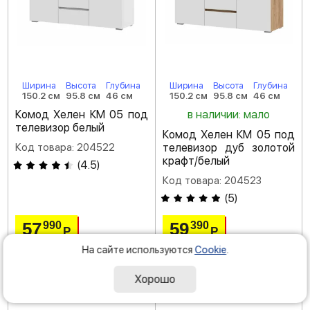
Ширина
Высота
Глубина
Ширина
Высота
Глубина
150.2 см
95.8 см
46 см
150.2 см
95.8 см
46 см
Комод Хелен КМ 05 под
в наличии: мало
телевизор белый
Комод Хелен КМ 05 под
Код товара: 204522
телевизор дуб золотой
крафт/белый
(
4.5
)
Код товара: 204523
(
5
)
57
59
990
390
Р
Р
На сайте используются
Cookie
.
Хорошо
под заказ
доставка: завтра