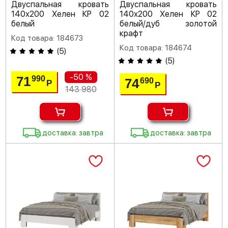
Двуспальная кровать
Двуспальная кровать
140х200 Хелен КР 02
140х200 Хелен КР 02
белый
белый/дуб золотой
крафт
Код товара: 184673
Код товара: 184674
(
5
)
(
5
)
-50 %
71
990
74
690
Р
Р
143 980
доставка: завтра
доставка: завтра