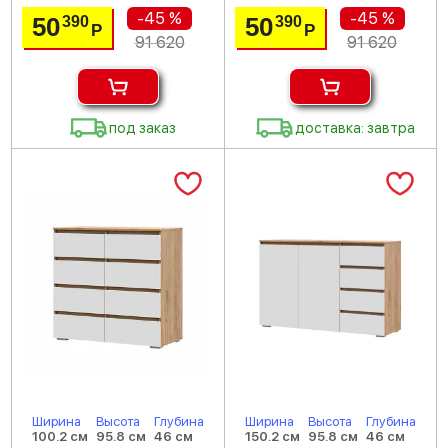
-45 %
-45 %
50
50
390
390
Р
Р
91 620
91 620
под заказ
доставка: завтра
Ширина
Высота
Глубина
Ширина
Высота
Глубина
100.2 см
95.8 см
46 см
150.2 см
95.8 см
46 см