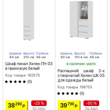
Ширина
Высота
Глубина
Ширина
Высота
Глубина
40 см
210 см
46 см
80 см
141.4 см
46 см
Шкаф пенал Хелен ПН 03
в наличии: мало
в прихожую белый
Распашной шкаф 2-х
Код товара: 182575
створчатый Хелен ШК 03
для одежды белый
(
5
)
Код товара: 198753
(
5
)
-25 %
-50 %
38
39
290
790
Р
Р
51 050
79 580