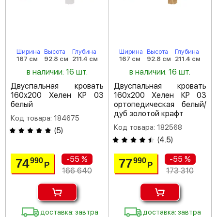
Ширина
Высота
Глубина
Ширина
Высота
Глубина
167 см
92.8 см
211.4 см
167 см
92.8 см
211.4 см
в наличии: 16 шт.
в наличии: 16 шт.
Двуспальная кровать
Двуспальная кровать
160х200 Хелен КР 03
160х200 Хелен КР 03
белый
ортопедическая белый/
дуб золотой крафт
Код товара: 184675
Код товара: 182568
(
5
)
(
4.5
)
-55 %
-55 %
74
77
990
990
Р
Р
166 640
173 310
доставка: завтра
доставка: завтра