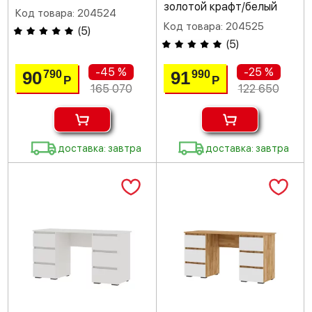
золотой крафт/белый
Код товара: 204524
Код товара: 204525
(
5
)
(
5
)
-45 %
-25 %
90
91
790
990
Р
Р
165 070
122 650
доставка: завтра
доставка: завтра