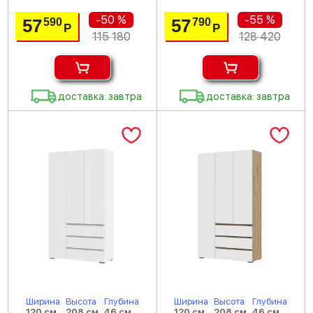
-50 %
-55 %
57
57
590
790
Р
Р
115 180
128 420
доставка: завтра
доставка: завтра
Ширина
Высота
Глубина
Ширина
Высота
Глубина
120 см
208 см
46 см
120 см
208 см
46 см