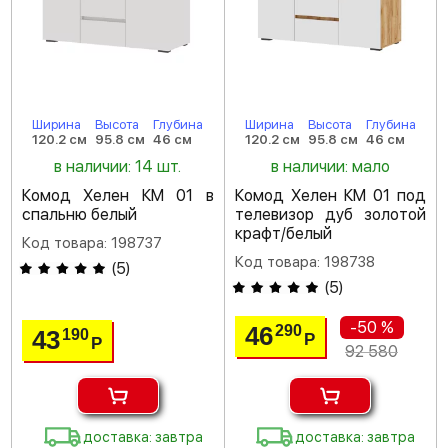
Ширина
Высота
Глубина
Ширина
Высота
Глубина
120.2 см
95.8 см
46 см
120.2 см
95.8 см
46 см
в наличии: 14 шт.
в наличии: мало
Комод Хелен КМ 01 в
Комод Хелен КМ 01 под
спальню белый
телевизор дуб золотой
крафт/белый
Код товара: 198737
Код товара: 198738
(
5
)
(
5
)
-50 %
46
290
43
190
Р
Р
92 580
доставка: завтра
доставка: завтра