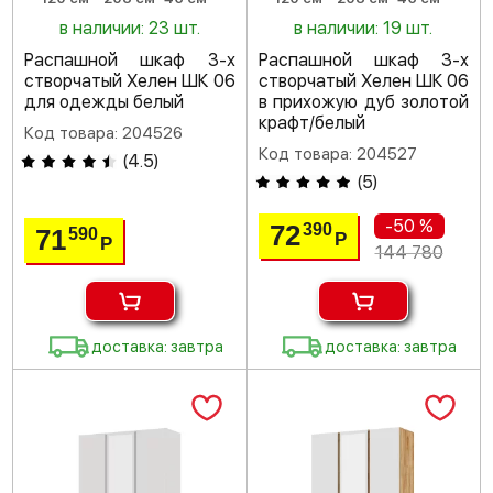
в наличии: 23 шт.
в наличии: 19 шт.
Распашной шкаф 3-х
Распашной шкаф 3-х
створчатый Хелен ШК 06
створчатый Хелен ШК 06
для одежды белый
в прихожую дуб золотой
крафт/белый
Код товара: 204526
Код товара: 204527
(
4.5
)
(
5
)
-50 %
72
390
71
590
Р
Р
144 780
доставка: завтра
доставка: завтра