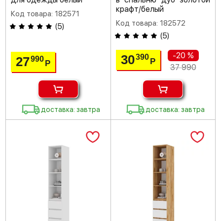
крафт/белый
Код товара: 182571
Код товара: 182572
(
5
)
(
5
)
-20 %
30
390
27
990
Р
Р
37 990
доставка: завтра
доставка: завтра