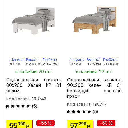
Ширина
Высота
Глубина
Ширина
Высота
Глубина
97 см
92.8 см
211.4 см
97 см
92.8 см
211.4 см
в наличии: 20 шт.
в наличии: 23 шт.
Односпальная кровать
Односпальная кровать
90х200 Хелен КР 01
90х200 Хелен КР 01
белый
белый/дуб золотой
крафт
Код товара: 198743
Код товара: 198744
(
5
)
(
5
)
-55 %
-50 %
55
57
390
290
Р
Р