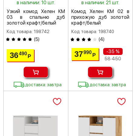
в наличии: 10 шт.
в наличии: 21 шт.
Узкий комод Хелен КМ
Комод Хелен КМ 02 в
03 в спальню дуб
прихожую дуб золотой
золотой крафт/белый
крафт/белый
Код товара: 198742
Код товара: 198740
(
5
)
(
4
)
-35 %
37
990
36
490
Р
Р
58 450
доставка: завтра
доставка: завтра