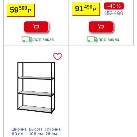
-40 %
91
490
59
590
Р
Р
152 480
под заказ
под заказ
Ширина
Высота
Глубина
80 см
108 см
29 см