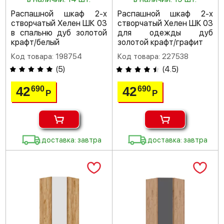
Распашной шкаф 2-х
Распашной шкаф 2-х
створчатый Хелен ШК 03
створчатый Хелен ШК 03
в спальню дуб золотой
для одежды дуб
крафт/белый
золотой крафт/графит
Код товара: 198754
Код товара: 227538
(
5
)
(
4.5
)
42
42
690
690
Р
Р
доставка: завтра
доставка: завтра