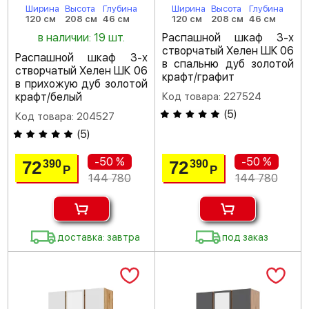
Ширина
Высота
Глубина
Ширина
Высота
Глубина
120 см
208 см
46 см
120 см
208 см
46 см
в наличии: 19 шт.
Распашной шкаф 3-х
створчатый Хелен ШК 06
Распашной шкаф 3-х
в спальню дуб золотой
створчатый Хелен ШК 06
крафт/графит
в прихожую дуб золотой
крафт/белый
Код товара: 227524
(
5
)
Код товара: 204527
(
5
)
-50 %
-50 %
72
72
390
390
Р
Р
144 780
144 780
доставка: завтра
под заказ