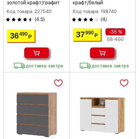
золотой крафт/графит
крафт/белый
Код товара: 227540
Код товара: 198740
(
4.5
)
(
4
)
-35 %
37
990
36
490
Р
Р
58 450
доставка: завтра
доставка: завтра