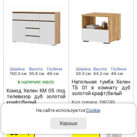
Ширина
Высота
Глубина
Ширина
Высота
Глубина
150.2 см
95.8 см
46 см
50.2 см
44.2 см
46 см
в наличии: мало
Напольная тумба Хелен
ТБ 01 в комнату дуб
Комод Хелен КМ 05 под
золотой крафт/белый
телевизор дуб золотой
крафт/белый
Код товара: 198746
(
4.5
)
На сайте используются
Cookie
.
Код товара: 204523
(
5
)
Хорошо
-35 %
14
290
59
390
Р
Р
21 980