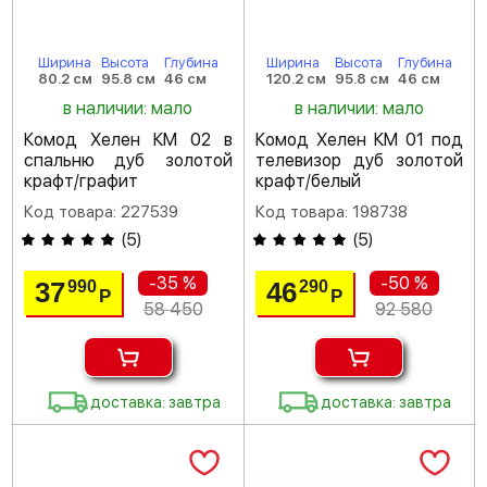
Ширина
Высота
Глубина
Ширина
Высота
Глубина
80.2 см
95.8 см
46 см
120.2 см
95.8 см
46 см
в наличии: мало
в наличии: мало
Комод Хелен КМ 02 в
Комод Хелен КМ 01 под
спальню дуб золотой
телевизор дуб золотой
крафт/графит
крафт/белый
Код товара: 227539
Код товара: 198738
(
5
)
(
5
)
-35 %
-50 %
37
46
990
290
Р
Р
58 450
92 580
доставка: завтра
доставка: завтра