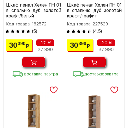
Шкаф пенал Хелен ПН 01
Шкаф пенал Хелен ПН 01
в спальню дуб золотой
в спальню дуб золотой
крафт/белый
крафт/графит
Код товара: 182572
Код товара: 227529
(
5
)
(
4.5
)
-20 %
-20 %
30
30
390
390
Р
Р
37 990
37 990
доставка: завтра
доставка: завтра