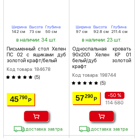
Ширина
Высота
Глубина
Ширина
Высота
Глубина
142 см
73 см
50 см
97 см
92.8 см
211.4 см
в наличии: 34 шт.
в наличии: 23 шт.
Письменный стол Хелен
Односпальная кровать
ПС 02 с ящиками дуб
90х200 Хелен КР 01
золотой крафт/белый
белый/дуб золотой
крафт
Код товара: 184678
Код товара: 198744
(
5
)
(
5
)
-50 %
57
290
45
790
Р
Р
114 580
доставка: завтра
доставка: завтра