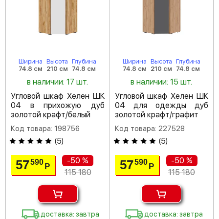
Ширина
Высота
Глубина
Ширина
Высота
Глубина
74.8 см
210 см
74.8 см
74.8 см
210 см
74.8 см
в наличии: 17 шт.
в наличии: 15 шт.
Угловой шкаф Хелен ШК
Угловой шкаф Хелен ШК
04 в прихожую дуб
04 для одежды дуб
золотой крафт/белый
золотой крафт/графит
Код товара: 198756
Код товара: 227528
(
5
)
(
5
)
-50 %
-50 %
57
57
590
590
Р
Р
115 180
115 180
доставка: завтра
доставка: завтра