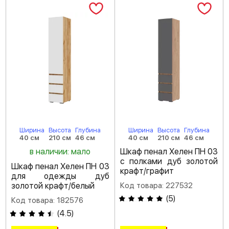
Ширина
Высота
Глубина
Ширина
Высота
Глубина
40 см
210 см
46 см
40 см
210 см
46 см
в наличии: мало
Шкаф пенал Хелен ПН 03
с полками дуб золотой
Шкаф пенал Хелен ПН 03
крафт/графит
для одежды дуб
золотой крафт/белый
Код товара: 227532
(
5
)
Код товара: 182576
(
4.5
)