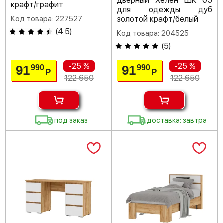
дверный Хелен ШК 05
крафт/графит
для одежды дуб
Код товара: 227527
золотой крафт/белый
(
4.5
)
Код товара: 204525
(
5
)
-25 %
-25 %
91
91
990
990
Р
Р
122 650
122 650
под заказ
доставка: завтра