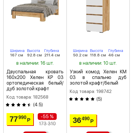
Ширина
Высота
Глубина
Ширина
Высота
Глубина
167 см
92.8 см
211.4 см
50.2 см
118.8 см
46 см
в наличии: 16 шт.
в наличии: 10 шт.
Двуспальная кровать
Узкий комод Хелен КМ
160х200 Хелен КР 03
03 в спальню дуб
ортопедическая белый/
золотой крафт/белый
дуб золотой крафт
Код товара: 198742
Код товара: 182568
(
5
)
(
4.5
)
-55 %
77
990
36
490
Р
Р
173 310