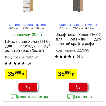
Ширина
Высота
Глубина
Ширина
Высота
Глубина
40 см
210 см
46 см
40 см
210 см
46 см
в наличии: 20 шт.
Шкаф пенал Хелен ПН 02
для одежды дуб
Шкаф пенал Хелен ПН 02
золотой крафт/графит
для одежды дуб
золотой крафт/белый
Код товара: 227535
(
4.5
)
Код товара: 182574
(
5
)
35
35
990
990
Р
Р
доставка: завтра
под заказ