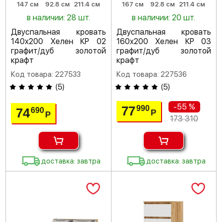
147 см
92.8 см
211.4 см
167 см
92.8 см
211.4 см
в наличии: 28 шт.
в наличии: 20 шт.
Двуспальная кровать
Двуспальная кровать
140х200 Хелен КР 02
160х200 Хелен КР 03
графит/дуб золотой
графит/дуб золотой
крафт
крафт
Код товара: 227533
Код товара: 227536
(
5
)
(
5
)
-55 %
77
990
74
690
Р
Р
173 310
доставка: завтра
доставка: завтра