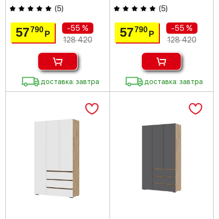
(
5
)
(
5
)
-55 %
-55 %
57
57
790
790
Р
Р
128 420
128 420
доставка: завтра
доставка: завтра