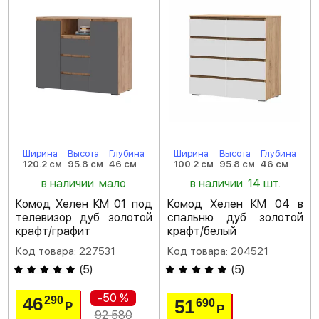
Ширина
Высота
Глубина
Ширина
Высота
Глубина
120.2 см
95.8 см
46 см
100.2 см
95.8 см
46 см
в наличии: мало
в наличии: 14 шт.
Комод Хелен КМ 01 под
Комод Хелен КМ 04 в
телевизор дуб золотой
спальню дуб золотой
крафт/графит
крафт/белый
Код товара: 227531
Код товара: 204521
(
5
)
(
5
)
-50 %
46
290
51
690
Р
Р
92 580