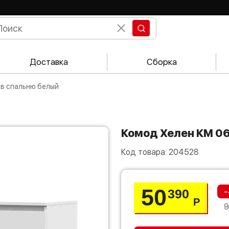
Доставка
Сборка
 в спальню белый
Комод Хелен КМ 0
Код товара:
204528
50
-
390
Р
9