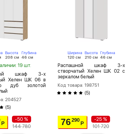
на
Высота
Глубина
Ширина
Высота
Глубина
м
208 см
46 см
120 см
210 см
46 см
наличии: 19 шт.
Распашной шкаф 3-х
створчатый Хелен ШК 02 с
шной шкаф 3-х
зеркалом белый
тый Хелен ШК 06 в
ую дуб золотой
Код товара: 198751
лый
(
5
)
ра: 204527
(
5
)
-50 %
-25 %
76
0
290
Р
Р
144 780
101 720