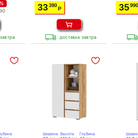
 %
33
35
390
99
Р
90
 завтра
доставка: завтра
лубина
Ширина
Высота
Глубина
Шири