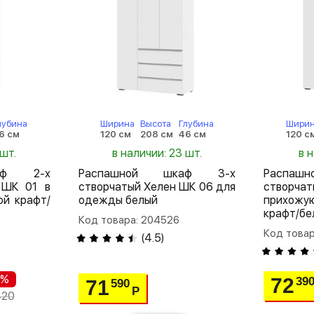
лубина
Ширина
Высота
Глубина
Шири
6 см
120 см
208 см
46 см
120 с
 шт.
в наличии: 23 шт.
в 
аф 2-х
Распашной шкаф 3-х
Распа
 ШК 01 в
створчатый Хелен ШК 06 для
створча
ой крафт/
одежды белый
прихож
крафт/бе
Код товара: 204526
Код това
(
4.5
)
 %
72
39
71
590
Р
420