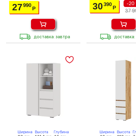
-20
30
390
27
990
Р
Р
37 9
доставка: завтра
доставка:
Ширина
Высота
Глубина
Ширина
Высота
Г