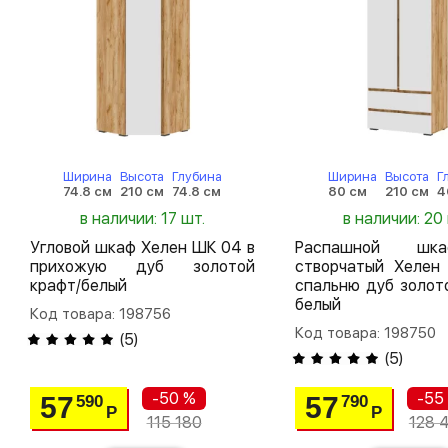
Ширина
Высота
Глубина
Ширина
Высота
Г
74.8 см
210 см
74.8 см
80 см
210 см
4
в наличии: 17 шт.
в наличии: 20
Угловой шкаф Хелен ШК 04 в
Распашной шк
прихожую дуб золотой
створчатый Хелен
крафт/белый
спальню дуб золот
белый
Код товара: 198756
Код товара: 198750
(
5
)
(
5
)
-50 %
-55
57
57
590
790
Р
Р
115 180
128 