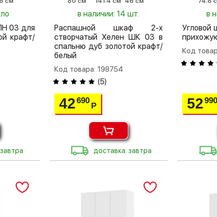
6 см
80 см
141.4 см
46 см
74.8 
ало
в наличии: 14 шт.
в 
ПН 03 для
Распашной шкаф 2-х
Угловой 
й крафт/
створчатый Хелен ШК 03 в
прихожу
спальню дуб золотой крафт/
Код товар
белый
Код товара: 198754
(
5
)
42
52
690
99
Р
 завтра
доставка: завтра