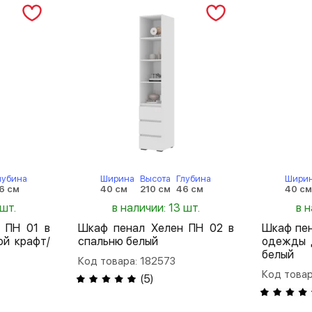
лубина
Ширина
Высота
Глубина
Шири
6 см
40 см
210 см
46 см
40 с
 шт.
в наличии: 13 шт.
в н
 ПН 01 в
Шкаф пенал Хелен ПН 02 в
Шкаф пен
ой крафт/
спальню белый
одежды 
белый
Код товара: 182573
Код товар
(
5
)