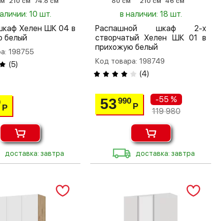
см
210 см
74.8 см
80 см
210 см
46 см
наличии: 10 шт.
в наличии: 18 шт.
шкаф Хелен ШК 04 в
Распашной шкаф 2-х
ю белый
створчатый Хелен ШК 01 в
прихожую белый
а: 198755
Код товара: 198749
(
5
)
(
4
)
-55 %
53
990
0
Р
Р
119 980
доставка: завтра
доставка: завтра