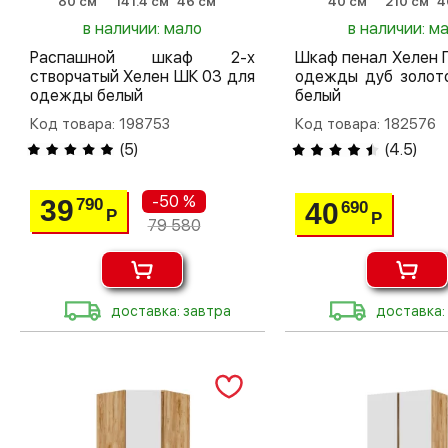
80 см
141.4 см
46 см
40 см
210 см
4
в наличии: мало
в наличии: м
Распашной шкаф 2-х
Шкаф пенал Хелен 
створчатый Хелен ШК 03 для
одежды дуб золото
одежды белый
белый
Код товара: 198753
Код товара: 182576
(
5
)
(
4.5
)
-50 %
39
790
40
690
Р
Р
79 580
доставка: завтра
доставка: