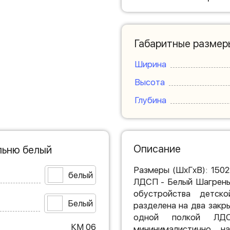
Габаритные размер
Ширина
Высота
Глубина
Описание
льню белый
Размеры (ШxГxВ): 150
белый
ЛДСП - Белый Шагрень
обустройства детско
Белый
разделена на два закр
одной полкой ЛДС
КМ 06
мининималистично, н