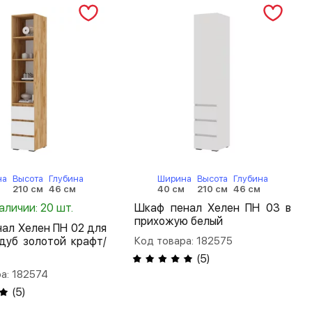
на
Высота
Глубина
Ширина
Высота
Глубина
м
210 см
46 см
40 см
210 см
46 см
аличии: 20 шт.
Шкаф пенал Хелен ПН 03 в
прихожую белый
ал Хелен ПН 02 для
дуб золотой крафт/
Код товара: 182575
(
5
)
а: 182574
(
5
)