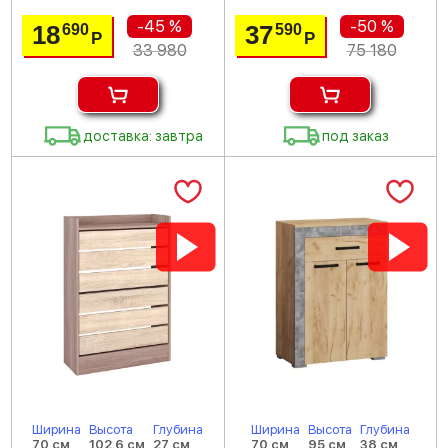
-45 %
-50 %
18
37
690
590
Р
Р
33 980
75 180
доставка: завтра
под заказ
Ширина
Высота
Глубина
Ширина
Высота
Глубина
70 см
102.6 см
27 см
70 см
95 см
38 см