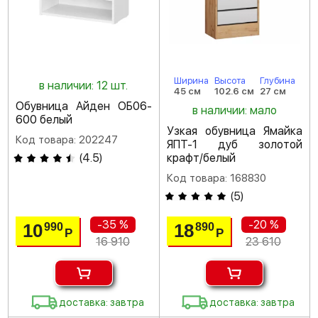
Ширина
Высота
Глубина
в наличии: 12 шт.
45 см
102.6 см
27 см
Обувница Айден ОБ06-
в наличии: мало
600 белый
Узкая обувница Ямайка
Код товара: 202247
ЯПТ-1 дуб золотой
(
4.5
)
крафт/белый
Код товара: 168830
(
5
)
-35 %
-20 %
10
18
990
890
Р
Р
16 910
23 610
доставка: завтра
доставка: завтра