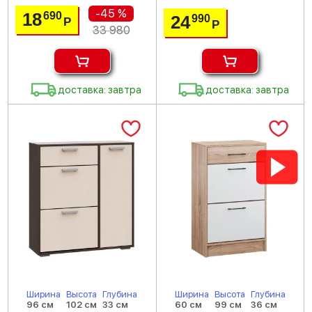
-45 %
18
690
24
990
Р
Р
33 980
доставка: завтра
доставка: завтра
Ширина
Высота
Глубина
Ширина
Высота
Глубина
96 см
102 см
33 см
60 см
99 см
36 см