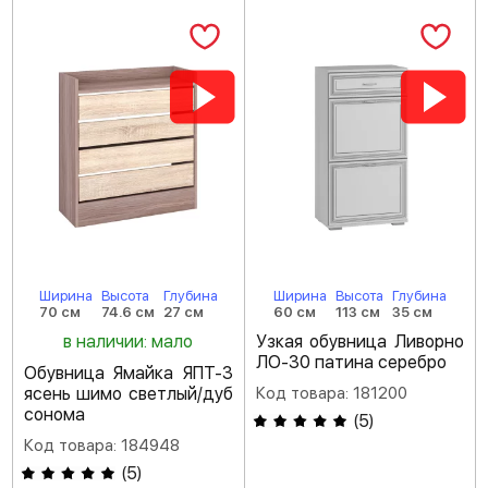
Ширина
Высота
Глубина
Ширина
Высота
Глубина
70 см
74.6 см
27 см
60 см
113 см
35 см
в наличии: мало
Узкая обувница Ливорно
ЛО-30 патина серебро
Обувница Ямайка ЯПТ-3
ясень шимо светлый/дуб
Код товара: 181200
сонома
(
5
)
Код товара: 184948
(
5
)