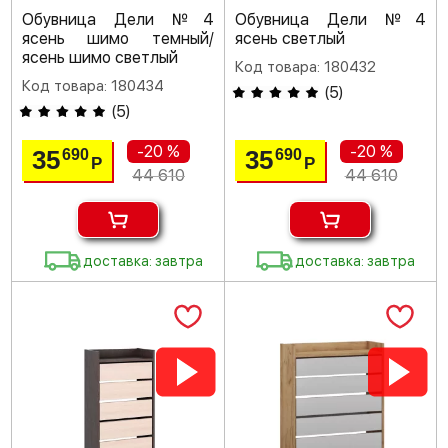
Обувница Дели №4
Обувница Дели №4
ясень шимо темный/
ясень светлый
ясень шимо светлый
Код товара: 180432
Код товара: 180434
(
5
)
(
5
)
-20 %
-20 %
35
35
690
690
Р
Р
44 610
44 610
доставка: завтра
доставка: завтра