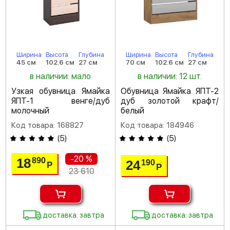
Ширина
Высота
Глубина
Ширина
Высота
Глубина
45 см
102.6 см
27 см
70 см
102.6 см
27 см
в наличии: мало
в наличии: 12 шт.
Узкая обувница Ямайка
Обувница Ямайка ЯПТ-2
ЯПТ-1 венге/дуб
дуб золотой крафт/
молочный
белый
Код товара: 168827
Код товара: 184946
(
5
)
(
5
)
-20 %
18
890
24
190
Р
Р
23 610
доставка: завтра
доставка: завтра