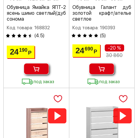
Обувница Ямайка ЯПТ-2
Обувница Галант дуб
ясень шимо светлый/дуб
золотой крафт/ателье
сонома
светлое
Код товара: 168832
Код товара: 190393
(
4.5
)
(
5
)
-20 %
24
690
24
190
Р
Р
30 860
под заказ
под заказ