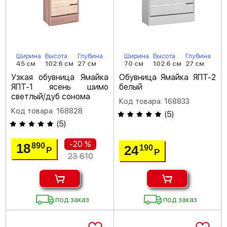
Ширина
Высота
Глубина
Ширина
Высота
Глубина
45 см
102.6 см
27 см
70 см
102.6 см
27 см
Узкая обувница Ямайка
Обувница Ямайка ЯПТ-2
ЯПТ-1 ясень шимо
белый
светлый/дуб сонома
Код товара: 168833
Код товара: 168828
(
5
)
(
5
)
-20 %
18
890
24
190
Р
Р
23 610
под заказ
под заказ