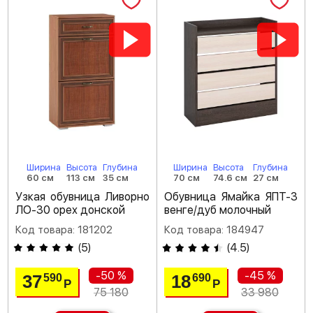
Ширина
Высота
Глубина
Ширина
Высота
Глубина
60 см
113 см
35 см
70 см
74.6 см
27 см
Узкая обувница Ливорно
Обувница Ямайка ЯПТ-3
ЛО-30 орех донской
венге/дуб молочный
Код товара: 181202
Код товара: 184947
(
5
)
(
4.5
)
-50 %
-45 %
37
18
590
690
Р
Р
75 180
33 980