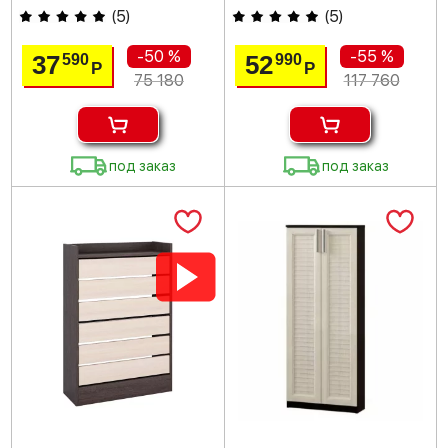
(
5
)
(
5
)
-50 %
-55 %
37
52
590
990
Р
Р
75 180
117 760
под заказ
под заказ