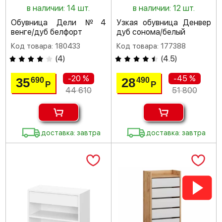
в наличии: 14 шт.
в наличии: 12 шт.
Обувница Дели №4
Узкая обувница Денвер
венге/дуб белфорт
дуб сонома/белый
Код товара: 180433
Код товара: 177388
(
4
)
(
4.5
)
-20 %
-45 %
35
28
690
490
Р
Р
44 610
51 800
доставка: завтра
доставка: завтра