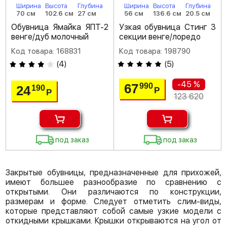
Ширина
Высота
Глубина
Ширина
Высота
Глубина
70 см
102.6 см
27 см
56 см
136.6 см
20.5 см
Обувница Ямайка ЯПТ-2
Узкая обувница Стинг 3
венге/дуб молочный
секции венге/лоредо
Код товара: 168831
Код товара: 198790
(
4
)
(
5
)
-45 %
67
990
24
190
Р
Р
123 620
под заказ
под заказ
Закрытые обувницы, предназначенные для прихожей,
имеют большее разнообразие по сравнению с
открытыми. Они различаются по конструкции,
размерам и форме. Следует отметить слим-виды,
которые представляют собой самые узкие модели с
откидными крышками. Крышки открываются на угол от