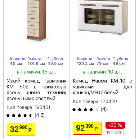
Ширина
Высота
Глубина
Ширина
Высота
Глубина
40 см
134.6 см
40.8 см
120.2 см
79 см
46 см
в наличии: 15 шт.
в наличии: 10 шт.
Узкий комод Гармония
Комод Наоми КМ-10 с
КМ 602 в прихожую
ящиками дуб
ясень шимо темный/
каньон/MF07 белый
ясень шимо светлый
Код товара: 170420
Код товара: 180451
(
4
)
(
4.5
)
-20 %
92
390
32
990
Р
Р
115 490