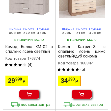
Ширина
Высота
Глубина
Ширина
Высота
Глубина
80.2 см
87.2 см
47 см
82 см
81 см
42.5 см
в наличии: мало
в наличии: мало
Комод Белла КМ-02 в
Комод Катрин-3 в
спальню ясень светлый
спальню ясень шимо
светлый/дуб сонома
Код товара: 176374
Код товара: 168844
(
4
)
(
5
)
29
34
990
290
Р
Р
доставка: завтра
доставка: завтра