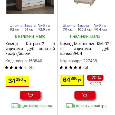
Ширина
Высота
Глубина
Ширина
Высота
Глубина
82 см
81 см
42.5 см
70 см
105.2 см
40.4 см
в наличии: мало
в наличии: мало
Комод Катрин-3 с
Комод Мегаполис КМ-02
ящиками дуб золотой
с ящиками дуб
крафт/белый
каньон/F04
Код товара: 168846
Код товара: 227488
(
4
)
(
5
)
-20 %
64
890
34
290
Р
Р
81 110
доставка: завтра
доставка: завтра