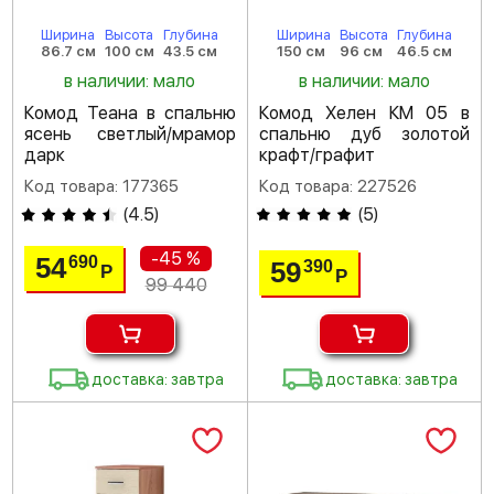
Ширина
Высота
Глубина
Ширина
Высота
Глубина
86.7 см
100 см
43.5 см
150 см
96 см
46.5 см
в наличии: мало
в наличии: мало
Комод Теана в спальню
Комод Хелен КМ 05 в
ясень светлый/мрамор
спальню дуб золотой
дарк
крафт/графит
Код товара: 177365
Код товара: 227526
(
4.5
)
(
5
)
-45 %
54
690
59
390
Р
Р
99 440
доставка: завтра
доставка: завтра