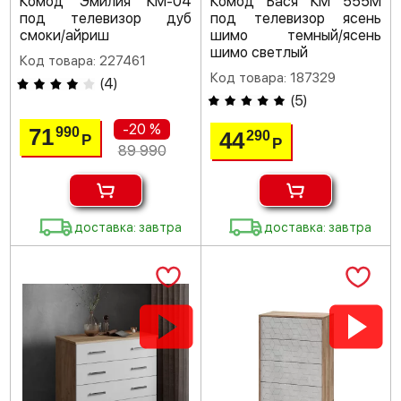
Комод Эмилия КМ-04
Комод Бася КМ 555М
под телевизор дуб
под телевизор ясень
смоки/айриш
шимо темный/ясень
шимо светлый
Код товара: 227461
Код товара: 187329
(
4
)
(
5
)
-20 %
71
990
44
290
Р
Р
89 990
доставка: завтра
доставка: завтра