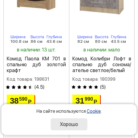
Ширина
Высота
Глубина
Ширина
Высота
Глубина
100.8 см
86 см
43.6 см
82 см
80 см
43.5 см
в наличии: 13 шт.
в наличии: мало
Комод Паола КМ 701 в
Комод Колибри Лофт в
спальню дуб золотой
спальню дуб сонома/
крафт
ателье светлое/белый
Код товара: 198631
Код товара: 180399
(
4.5
)
(
5
)
38
31
590
990
Р
Р
На сайте используются
Cookie
.
Хорошо
доставка: завтра
доставка: завтра