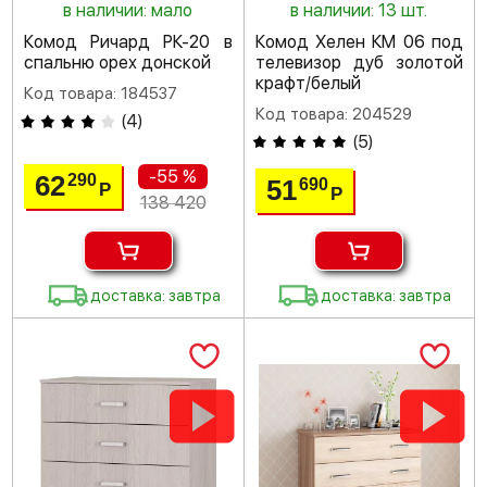
в наличии: мало
в наличии: 13 шт.
Комод Ричард РК-20 в
Комод Хелен КМ 06 под
спальню орех донской
телевизор дуб золотой
крафт/белый
Код товара: 184537
Код товара: 204529
(
4
)
(
5
)
-55 %
62
290
51
690
Р
Р
138 420
доставка: завтра
доставка: завтра