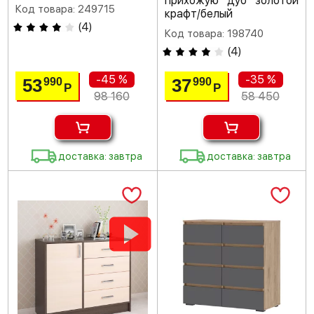
прихожую дуб золотой
Код товара: 249715
крафт/белый
(
4
)
Код товара: 198740
(
4
)
-45 %
-35 %
53
37
990
990
Р
Р
98 160
58 450
доставка: завтра
доставка: завтра