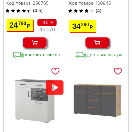
Код товара: 250765
Код товара: 168845
(
4.5
)
(
4
)
-45 %
24
790
34
290
Р
Р
45 070
доставка: завтра
доставка: завтра