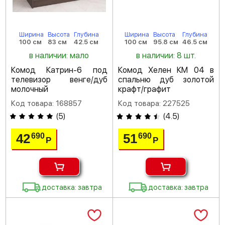
Ширина
Высота
Глубина
Ширина
Высота
Глубина
100 см
83 см
42.5 см
100 см
95.8 см
46.5 см
в наличии: мало
в наличии: 8 шт.
Комод Катрин-6 под
Комод Хелен КМ 04 в
телевизор венге/дуб
спальню дуб золотой
молочный
крафт/графит
Код товара: 168857
Код товара: 227525
(
5
)
(
4.5
)
42
51
690
690
Р
Р
доставка: завтра
доставка: завтра