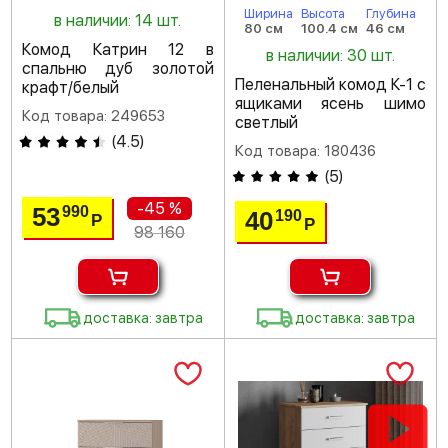
Ширина
Высота
Глубина
в наличии: 14 шт.
80 см
100.4 см
46 см
Комод Катрин 12 в
в наличии: 30 шт.
спальню дуб золотой
Пеленальный комод К-1 с
крафт/белый
ящиками ясень шимо
Код товара: 249653
светлый
(
4.5
)
Код товара: 180436
(
5
)
-45 %
53
990
40
190
Р
Р
98 160
доставка: завтра
доставка: завтра