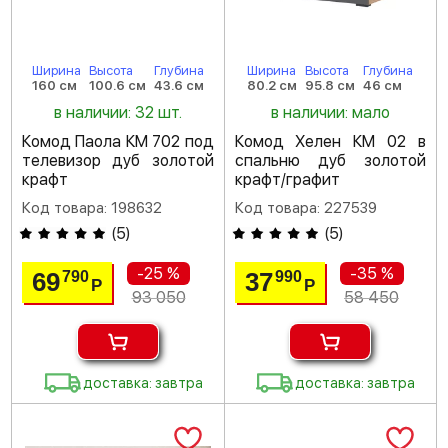
Ширина
Высота
Глубина
Ширина
Высота
Глубина
160 см
100.6 см
43.6 см
80.2 см
95.8 см
46 см
в наличии: 32 шт.
в наличии: мало
Комод Паола КМ 702 под
Комод Хелен КМ 02 в
телевизор дуб золотой
спальню дуб золотой
крафт
крафт/графит
Код товара: 198632
Код товара: 227539
(
5
)
(
5
)
-25 %
-35 %
69
37
790
990
Р
Р
93 050
58 450
доставка: завтра
доставка: завтра