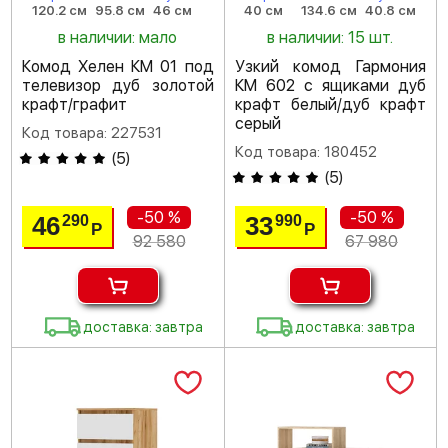
120.2 см
95.8 см
46 см
40 см
134.6 см
40.8 см
в наличии: мало
в наличии: 15 шт.
Комод Хелен КМ 01 под
Узкий комод Гармония
телевизор дуб золотой
КМ 602 с ящиками дуб
крафт/графит
крафт белый/дуб крафт
серый
Код товара: 227531
Код товара: 180452
(
5
)
(
5
)
-50 %
-50 %
46
33
290
990
Р
Р
92 580
67 980
доставка: завтра
доставка: завтра