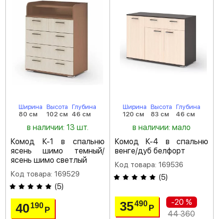
Ширина
Высота
Глубина
Ширина
Высота
Глубина
80 см
102 см
46 см
120 см
83 см
46 см
в наличии: 13 шт.
в наличии: мало
Комод К-1 в спальню
Комод К-4 в спальню
ясень шимо темный/
венге/дуб белфорт
ясень шимо светлый
Код товара: 169536
Код товара: 169529
(
5
)
(
5
)
-20 %
35
490
40
190
Р
Р
44 360