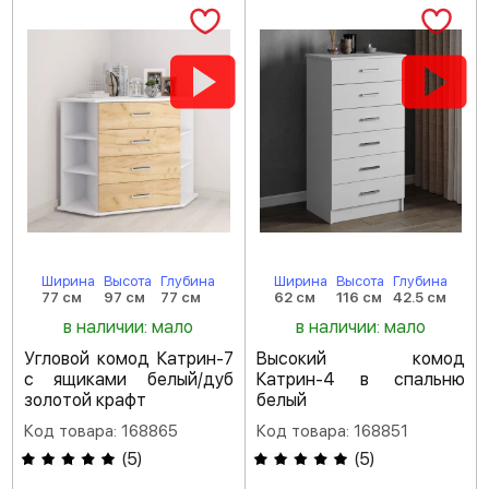
Ширина
Высота
Глубина
Ширина
Высота
Глубина
77 см
97 см
77 см
62 см
116 см
42.5 см
в наличии: мало
в наличии: мало
Угловой комод Катрин-7
Высокий комод
с ящиками белый/дуб
Катрин-4 в спальню
золотой крафт
белый
Код товара: 168865
Код товара: 168851
(
5
)
(
5
)