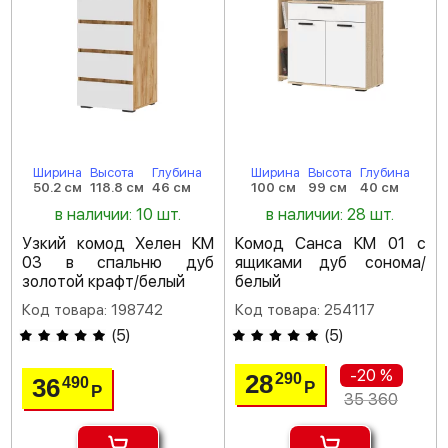
Ширина
Высота
Глубина
Ширина
Высота
Глубина
50.2 см
118.8 см
46 см
100 см
99 см
40 см
в наличии: 10 шт.
в наличии: 28 шт.
Узкий комод Хелен КМ
Комод Санса КМ 01 с
03 в спальню дуб
ящиками дуб сонома/
золотой крафт/белый
белый
Код товара: 198742
Код товара: 254117
(
5
)
(
5
)
-20 %
28
290
36
490
Р
Р
35 360