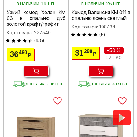
в наличии: 14 шт.
в наличии: 28 шт.
Узкий комод Хелен КМ
Комод Валенсия КМ 011 в
03 в спальню дуб
спальню ясень светлый
золотой крафт/графит
Код товара: 198434
Код товара: 227540
(
5
)
(
4.5
)
-50 %
31
290
36
490
Р
Р
62 580
доставка: завтра
доставка: завтра