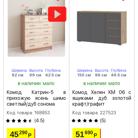
Ширина
Высота
Глубина
Ширина
Высота
Глубина
82 см
99 см
42.5 см
150 см
96 см
46.5 см
в наличии: мало
в наличии: мало
Комод Катрин-5 в
Комод Хелен КМ 06 с
прихожую ясень шимо
ящиками дуб золотой
светлый/дуб сонома
крафт/графит
Код товара: 168853
Код товара: 227523
(
4.5
)
(
5
)
45
51
290
690
Р
Р