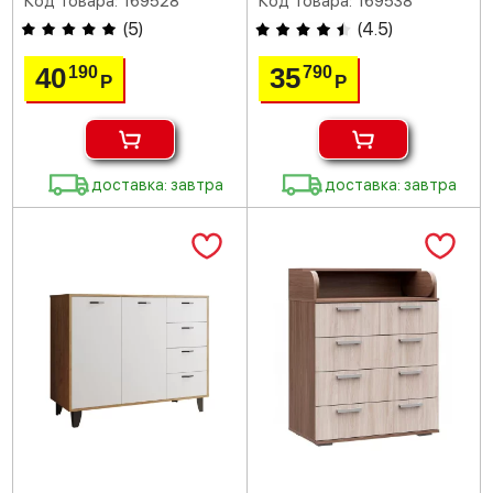
Код товара: 169528
Код товара: 169538
(
5
)
(
4.5
)
40
35
190
790
Р
Р
доставка: завтра
доставка: завтра