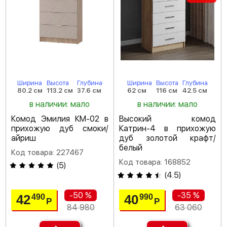
Ширина
Высота
Глубина
Ширина
Высота
Глубина
80.2 см
113.2 см
37.6 см
62 см
116 см
42.5 см
в наличии: мало
в наличии: мало
Комод Эмилия КМ-02 в
Высокий комод
прихожую дуб смоки/
Катрин-4 в прихожую
айриш
дуб золотой крафт/
белый
Код товара: 227467
Код товара: 168852
(
5
)
(
4.5
)
-50 %
-35 %
42
40
490
990
Р
Р
84 980
63 060