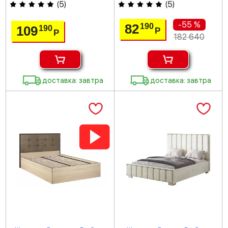
(
5
)
(
5
)
-55 %
82
190
109
190
Р
Р
182 640
доставка: завтра
доставка: завтра