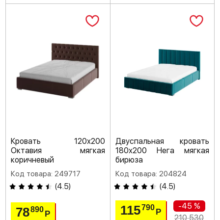
Кровать 120х200
Двуспальная кровать
Октавия мягкая
180х200 Нега мягкая
коричневый
бирюза
Код товара: 249717
Код товара: 204824
(
4.5
)
(
4.5
)
-45 %
115
790
78
890
Р
Р
210 530