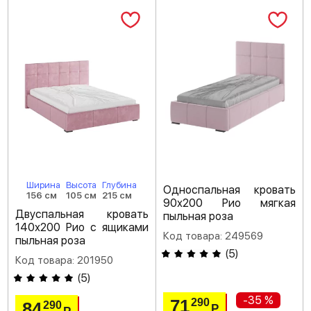
Ширина
Высота
Глубина
Односпальная кровать
156 см
105 см
215 см
90х200 Рио мягкая
Двуспальная кровать
пыльная роза
140х200 Рио с ящиками
Код товара: 249569
пыльная роза
(
5
)
Код товара: 201950
(
5
)
-35 %
71
290
84
290
Р