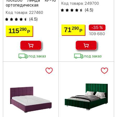
160х200 Линда КР-16
Код товара: 249700
ортопедическая
(
4.5
)
Код товара: 227460
(
4.5
)
-35 %
71
290
115
290
Р
Р
109 680
под заказ
под заказ