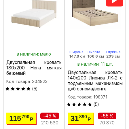
Ширина
Высота
Глубина
в наличии: мало
147.8 см
106.6 см
209 см
Двуспальная кровать
в наличии: 11 шт.
180х200 Нега мягкая
Двуспальная кровать
бежевый
140х200 Лирика ЛК-2 с
Код товара: 204823
подъемным механизмом
(
5
)
дуб сонома/венге
Код товара: 198371
(
5
)
-45 %
-55 %
115
31
790
890
Р
Р
210 530
70 870