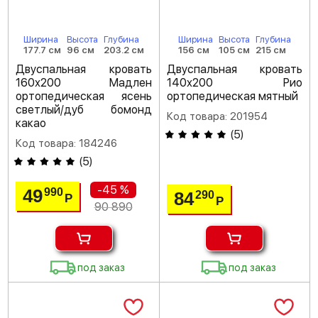
Ширина
Высота
Глубина
Ширина
Высота
Глубина
177.7 см
96 см
203.2 см
156 см
105 см
215 см
Двуспальная кровать
Двуспальная кровать
160х200 Мадлен
140х200 Рио
ортопедическая ясень
ортопедическая мятный
светлый/дуб бомонд
Код товара: 201954
какао
(
5
)
Код товара: 184246
(
5
)
-45 %
49
990
84
290
Р
Р
90 890
под заказ
под заказ