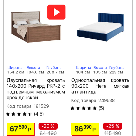
Ширина
Высота
Глубина
Ширина
Высота
Глубина
154.2 см
104.6 см
208.7 см
104 см
105 см
223 см
Двуспальная кровать
Односпальная кровать
140х200 Ричард РКР-2 с
90х200 Нега мягкая
подъемным механизмом
атлантида
орех донской
Код товара: 249538
Код товара: 181529
(
5
)
(
4.5
)
-20 %
-25 %
67
86
590
390
Р
Р
84 490
115 190