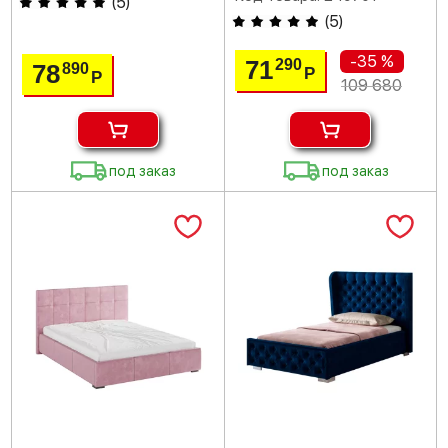
(
5
)
(
5
)
-35 %
71
290
78
890
Р
Р
109 680
под заказ
под заказ