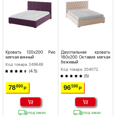
Кровать 120х200 Рио
Двуспальная кровать
мягкая винный
180х200 Октавия мягкая
бежевый
Код товара: 249648
Код товара: 204072
(
4.5
)
(
5
)
78
96
890
590
Р
Р
под заказ
под заказ