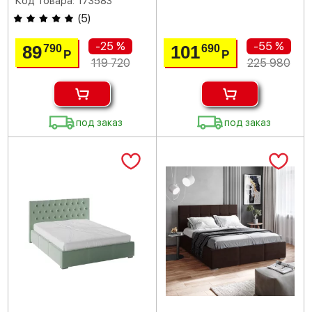
Код товара: 173583
(
5
)
-25 %
-55 %
89
101
790
690
Р
Р
119 720
225 980
под заказ
под заказ