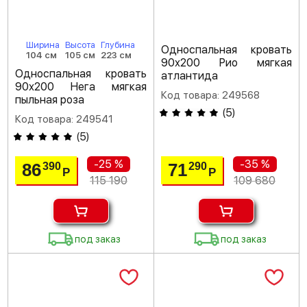
Ширина
Высота
Глубина
Односпальная кровать
104 см
105 см
223 см
90х200 Рио мягкая
Односпальная кровать
атлантида
90х200 Нега мягкая
Код товара: 249568
пыльная роза
(
5
)
Код товара: 249541
(
5
)
-25 %
-35 %
86
71
390
290
Р
Р
115 190
109 680
под заказ
под заказ