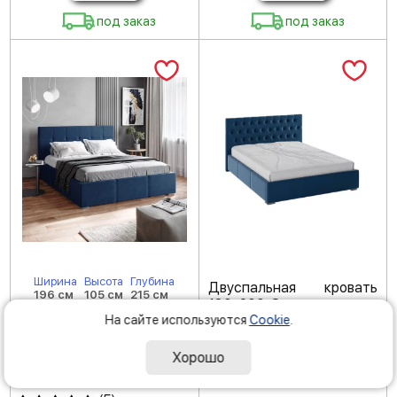
под заказ
под заказ
Ширина
Высота
Глубина
Двуспальная кровать
196 см
105 см
215 см
180х200 Октавия мягкая
Двуспальная кровать
На сайте используются
атлантида
Cookie
.
180х200 Рио мягкая
Код товара: 204074
атлантида
Хорошо
(
5
)
Код товара: 202645