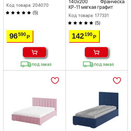
140х200 Франческа
Код товара: 204070
КР-11 мягкая графит
(
5
)
Код товара: 177331
(
5
)
96
142
590
190
Р
Р
под заказ
под заказ