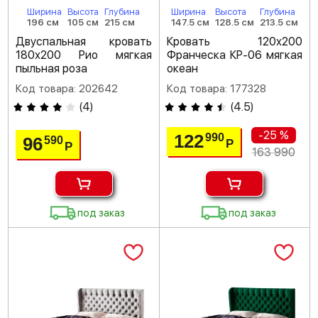
Ширина
Высота
Глубина
Ширина
Высота
Глубина
196 см
105 см
215 см
147.5 см
128.5 см
213.5 см
Двуспальная кровать
Кровать 120х200
180х200 Рио мягкая
Франческа КР-06 мягкая
пыльная роза
океан
Код товара: 202642
Код товара: 177328
(
4
)
(
4.5
)
-25 %
122
990
96
590
Р
Р
163 990
под заказ
под заказ