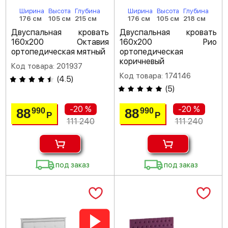
Ширина
Высота
Глубина
Ширина
Высота
Глубина
176 см
105 см
215 см
176 см
105 см
218 см
Двуспальная кровать
Двуспальная кровать
160х200 Октавия
160х200 Рио
ортопедическая мятный
ортопедическая
коричневый
Код товара: 201937
Код товара: 174146
(
4.5
)
(
5
)
-20 %
-20 %
88
88
990
990
Р
Р
111 240
111 240
под заказ
под заказ