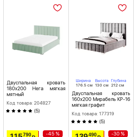
Ширина
Высота
Глубина
Двуспальная кровать
176.5 см
130 см
212 см
180х200 Нега мягкая
Двуспальная кровать
мятный
160х200 Мирабель КР-16
Код товара: 204827
мягкая графит
(
5
)
Код товара: 177319
(
5
)
-45 %
-30 %
115
139
790
490