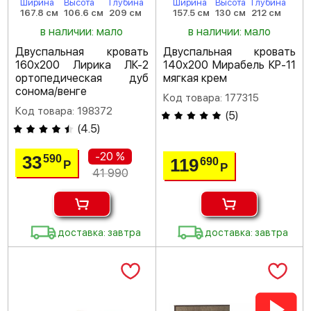
Ширина
Высота
Глубина
Ширина
Высота
Глубина
167.8 см
106.6 см
209 см
157.5 см
130 см
212 см
в наличии: мало
в наличии: мало
Двуспальная кровать
Двуспальная кровать
160х200 Лирика ЛК-2
140х200 Мирабель КР-11
ортопедическая дуб
мягкая крем
сонома/венге
Код товара: 177315
Код товара: 198372
(
5
)
(
4.5
)
-20 %
33
590
119
690
Р
Р
41 990
доставка: завтра
доставка: завтра