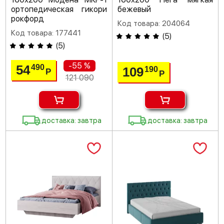
ортопедическая гикори
бежевый
рокфорд
Код товара: 204064
Код товара: 177441
(
5
)
(
5
)
-55 %
54
490
109
190
Р
Р
121 090
доставка: завтра
доставка: завтра