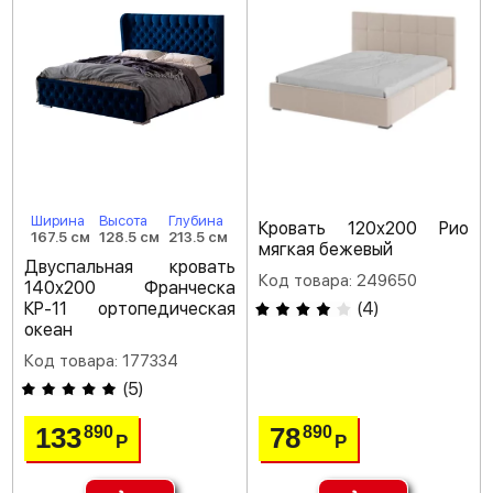
Ширина
Высота
Глубина
Кровать 120х200 Рио
167.5 см
128.5 см
213.5 см
мягкая бежевый
Двуспальная кровать
Код товара: 249650
140х200 Франческа
КР-11 ортопедическая
(
4
)
океан
Код товара: 177334
(
5
)
133
78
890
890
Р
Р