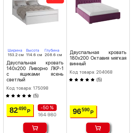
Ширина
Высота
Глубина
Двуспальная кровать
153.2 см
114.6 см
208.6 см
180х200 Октавия мягкая
Двуспальная кровать
винный
140х200 Ливорно ЛКР-1
Код товара: 204068
с ящиками ясень
светлый
(
5
)
Код товара: 175098
(
5
)
-50 %
82
490
96
590
Р
Р
164 980