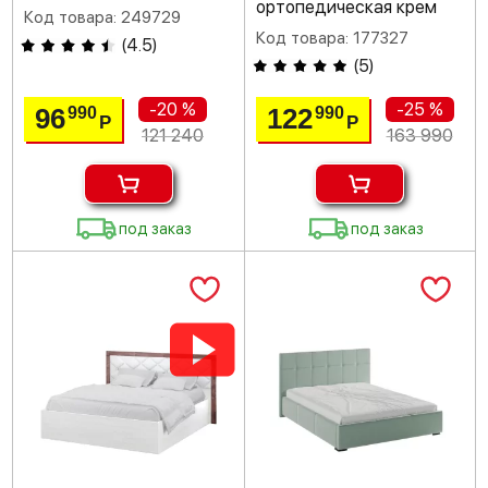
ортопедическая крем
Код товара: 249729
Код товара: 177327
(
4.5
)
(
5
)
-20 %
-25 %
96
122
990
990
Р
Р
121 240
163 990
под заказ
под заказ