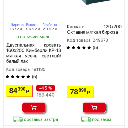
Ширина
Высота
Глубина
Кровать 120х200
167 см
96.2 см
211.3 см
Октавия мягкая бирюза
в наличии: мало
Код товара: 249673
Двуспальная кровать
(
5
)
160х200 Кимберли КР-13
мягкая ясень светлый/
белый лак
Код товара: 181180
(
5
)
-45 %
84
390
78
890
Р
Р
153 440
доставка: завтра
под заказ