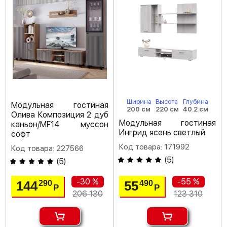
Ширина
Высота
Глубина
Модульная гостиная
200 см
220 см
40.2 см
Олива Композиция 2 дуб
Модульная гостиная
каньон/MF14 муссон
Ингрид ясень светлый
софт
Код товара: 171992
Код товара: 227566
(
5
)
(
5
)
-30 %
-55 %
144
55
290
490
Р
Р
206 130
123 310