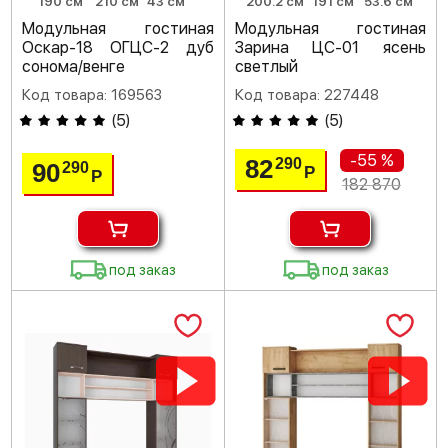
190 см
210 см
43 см
200.2 см
191 см
53.6 см
Модульная гостиная
Модульная гостиная
Оскар-18 ОГЦС-2 дуб
Зарина ЦС-01 ясень
сонома/венге
светлый
Код товара: 169563
Код товара: 227448
(
5
)
(
5
)
-55 %
82
290
90
290
Р
Р
182 870
под заказ
под заказ