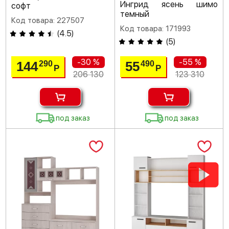
Ингрид ясень шимо
софт
темный
Код товара: 227507
Код товара: 171993
(
4.5
)
(
5
)
-30 %
-55 %
144
55
290
490
Р
Р
206 130
123 310
под заказ
под заказ