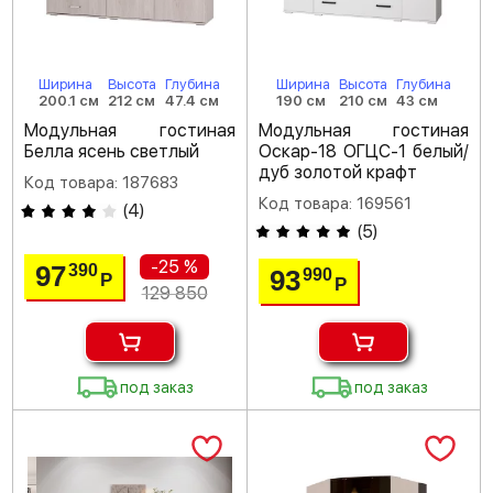
Ширина
Высота
Глубина
Ширина
Высота
Глубина
200.1 см
212 см
47.4 см
190 см
210 см
43 см
Модульная гостиная
Модульная гостиная
Белла ясень светлый
Оскар-18 ОГЦС-1 белый/
дуб золотой крафт
Код товара: 187683
Код товара: 169561
(
4
)
(
5
)
-25 %
97
390
93
990
Р
Р
129 850
под заказ
под заказ