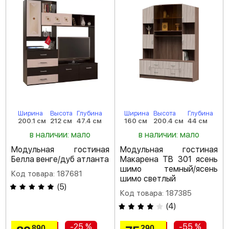
Ширина
Высота
Глубина
Ширина
Высота
Глубина
200.1 см
212 см
47.4 см
160 см
200.4 см
44 см
в наличии: мало
в наличии: мало
Модульная гостиная
Модульная гостиная
Белла венге/дуб атланта
Макарена ТВ 301 ясень
шимо темный/ясень
Код товара: 187681
шимо светлый
(
5
)
Код товара: 187385
(
4
)
-25 %
-55 %
890
290