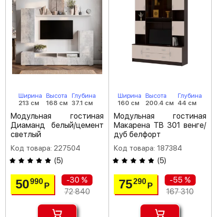
Ширина
Высота
Глубина
Ширина
Высота
Глубина
213 см
168 см
37.1 см
160 см
200.4 см
44 см
Модульная гостиная
Модульная гостиная
Диаманд белый/цемент
Макарена ТВ 301 венге/
светлый
дуб белфорт
Код товара: 227504
Код товара: 187384
(
5
)
(
5
)
-30 %
-55 %
50
75
990
290
Р
Р
72 840
167 310