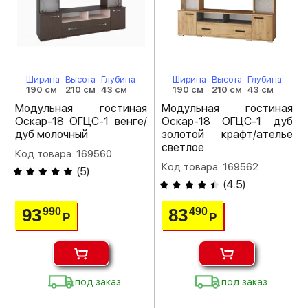
Ширина
Высота
Глубина
Ширина
Высота
Глубина
190 см
210 см
43 см
190 см
210 см
43 см
Модульная гостиная
Модульная гостиная
Оскар-18 ОГЦС-1 венге/
Оскар-18 ОГЦС-1 дуб
дуб молочный
золотой крафт/ателье
светлое
Код товара: 169560
Код товара: 169562
(
5
)
(
4.5
)
93
83
990
490
Р
Р
под заказ
под заказ