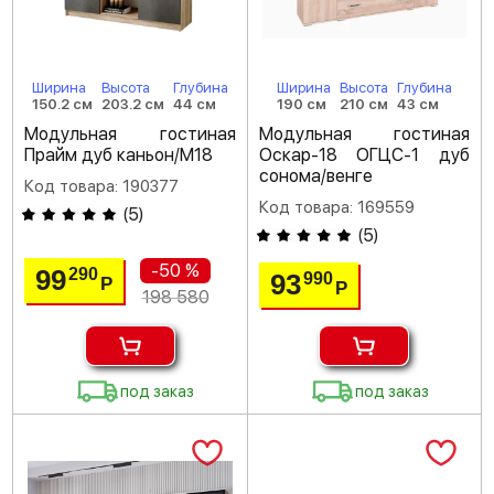
Ширина
Высота
Глубина
Ширина
Высота
Глубина
150.2 см
203.2 см
44 см
190 см
210 см
43 см
Модульная гостиная
Модульная гостиная
Прайм дуб каньон/M18
Оскар-18 ОГЦС-1 дуб
сонома/венге
Код товара: 190377
Код товара: 169559
(
5
)
(
5
)
-50 %
99
290
93
990
Р
Р
198 580
под заказ
под заказ