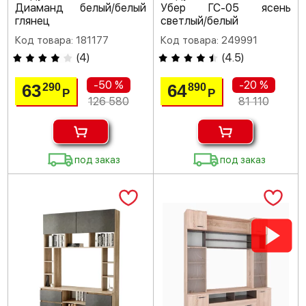
Диаманд белый/белый
Убер ГС-05 ясень
глянец
светлый/белый
Код товара: 181177
Код товара: 249991
(
4
)
(
4.5
)
-50 %
-20 %
63
64
290
890
Р
Р
126 580
81 110
под заказ
под заказ