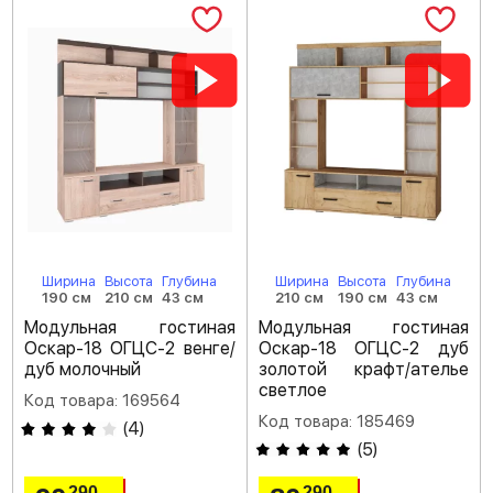
Ширина
Высота
Глубина
Ширина
Высота
Глубина
190 см
210 см
43 см
210 см
190 см
43 см
Модульная гостиная
Модульная гостиная
Оскар-18 ОГЦС-2 венге/
Оскар-18 ОГЦС-2 дуб
дуб молочный
золотой крафт/ателье
светлое
Код товара: 169564
Код товара: 185469
(
4
)
(
5
)
290
290