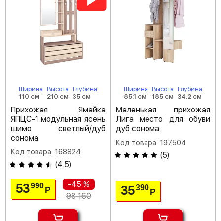
Ширина
Высота
Глубина
Ширина
Высота
Глубина
110 см
210 см
35 см
85.1 см
185 см
34.2 см
Прихожая Ямайка
Маленькая прихожая
ЯПЦС-1 модульная ясень
Лига место для обуви
шимо светлый/дуб
дуб сонома
сонома
Код товара: 197504
Код товара: 168824
(
5
)
(
4.5
)
-45 %
53
990
35
390
Р
Р
98 160