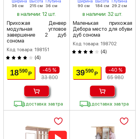
Ширина
Высота
Глубина
Ширина
Высота
Глубина
36 см
215 см
36 см
90 см
184 см
29.2 см
в наличии: 12 шт.
в наличии: 32 шт.
Прихожая Денвер
Маленькая прихожая
модульная угловое
Дебора место для обуви
завершение 2 дуб
дуб сонома
сонома
Код товара: 198702
Код товара: 198151
(
4
)
(
4
)
-45 %
-40 %
18
39
590
590
Р
Р
33 800
65 980
доставка: завтра
доставка: завтра