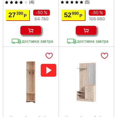
(
4
)
(
5
)
-50 %
-50 %
27
52
390
990
Р
Р
54 780
105 980
доставка: завтра
доставка: завтра