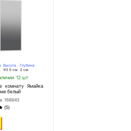
а
Высота
Глубина
93.5 см
2 см
аличии: 12 шт.
в комнату Ямайка
аме белый
а: 168843
(
5
)