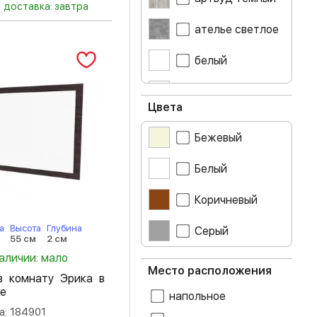
доставка: завтра
ателье светлое
белый
белый глянец
Цвета
бетон
Бежевый
венге
Белый
гикори рокфорд
Коричневый
дуб беленый
а
Высота
Глубина
Серый
55 см
2 см
дуб белфорт
наличии: мало
Место расположения
дуб золотой
в комнату Эрика в
крафт
ге
напольное
а: 184901
дуб каньон