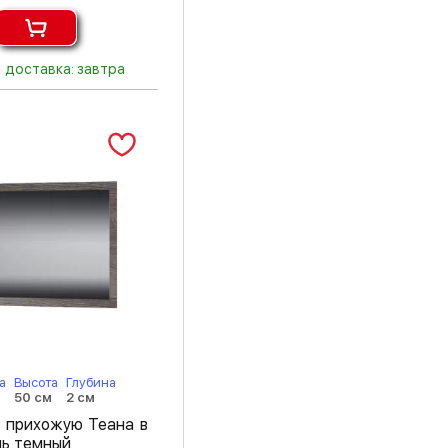
доставка: завтра
а
Высота
Глубина
50 см
2 см
в прихожую Теана в
нь темный