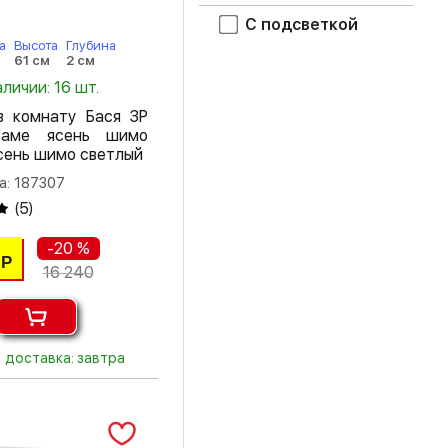
патина серебро
С подсветкой
а
Высота
Глубина
ясень светлый
61 см
2 см
аличии: 16 шт.
ясень темный
в комнату Бася ЗР
ясень шимо
аме ясень шимо
светлый
сень шимо светлый
а: 187307
ясень шимо
темный
(
5
)
-20 %
Р
16 240
доставка: завтра