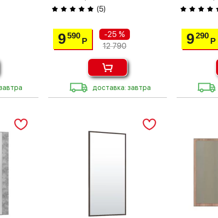
(
5
)
-25 %
9
9
590
290
Р
Р
12 790
 завтра
доставка: завтра