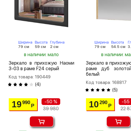
Ширина
Высота
Глубина
Ширина
Высота
Г
79 см
59 см
2 см
79 см
54.5 см
3
в наличии: мало
в наличии: м
Зеркало в прихожую Наоми
Зеркало в прихожу
З-03 в раме F24 серый
раме дуб золото
белый
Код товара: 190449
Код товара: 168817
(
4
)
(
5
)
-50 %
-55
19
10
990
290
Р
Р
39 980
22 8