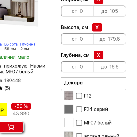
Высота, см
X
а
Высота
Глубина
59 см
2 см
Глубина, см
X
наличии: мало
в прихожую Наоми
ме MF07 белый
а: 190448
Декоры
(
5
)
F12
-50 %
F24 серый
Р
43 980
MF07 белый
артвуд темный