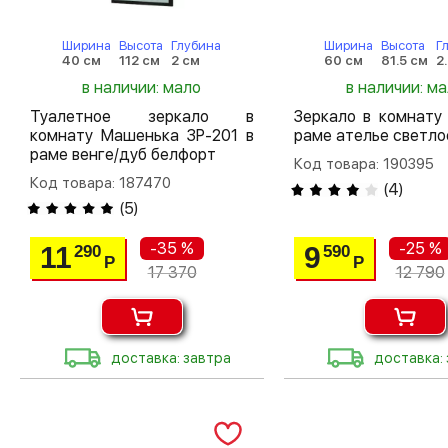
Ширина
Высота
Глубина
Ширина
Высота
Г
40 см
112 см
2 см
60 см
81.5 см
2
в наличии: мало
в наличии: м
Туалетное зеркало в
Зеркало в комнату
комнату Машенька ЗР-201 в
раме ателье светло
раме венге/дуб белфорт
Код товара: 190395
Код товара: 187470
(
4
)
(
5
)
-35 %
-25 %
11
9
290
590
Р
Р
17 370
12 790
доставка: завтра
доставка: