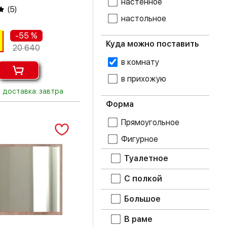
настенное
(
5
)
настольное
дуб крафт белый
-55 %
дуб крафт серый
Куда можно поставить
20 640
в комнату
дуб крафт
табачный
в прихожую
дуб молочный
доставка: завтра
Форма
дуб сонома
Прямоугольное
дуб юкон
Фигурное
Туалетное
лоредо
метрополитан
С полкой
грей
Большое
орех донской
В раме