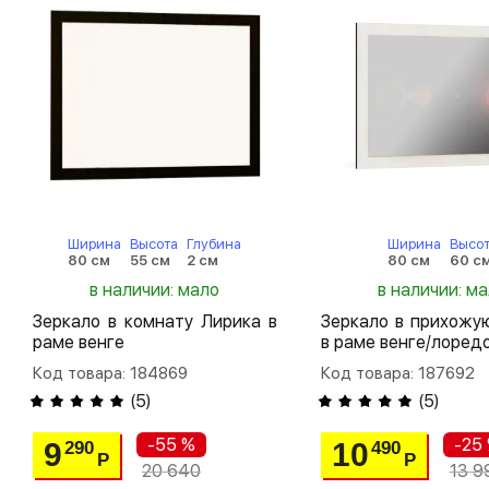
Ширина
Высота
Глубина
Ширина
Высо
80 см
55 см
2 см
80 см
60 с
в наличии: мало
в наличии: м
Зеркало в комнату Лирика в
Зеркало в прихожу
раме венге
в раме венге/лоред
Код товара: 184869
Код товара: 187692
(
5
)
(
5
)
-55 %
-25
9
10
290
490
Р
Р
20 640
13 9