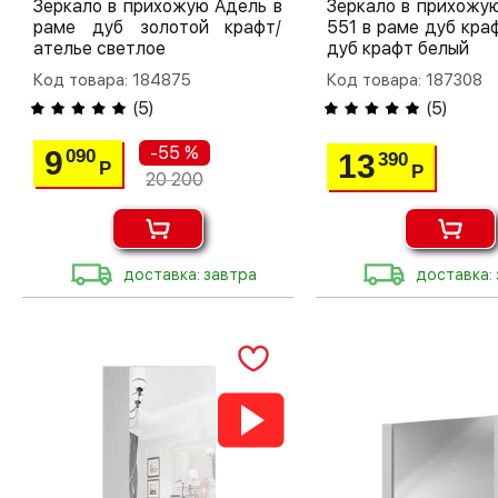
Зеркало в прихожую Адель в
Зеркало в прихожу
раме дуб золотой крафт/
551 в раме дуб кра
ателье светлое
дуб крафт белый
Код товара: 184875
Код товара: 187308
(
5
)
(
5
)
-55 %
9
090
13
390
Р
Р
20 200
доставка: завтра
доставка: