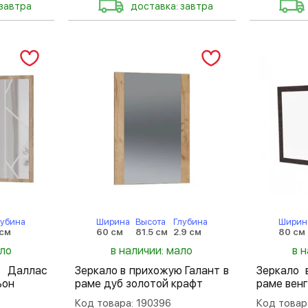
 завтра
доставка: завтра
лубина
Ширина
Высота
Глубина
Ширин
 см
60 см
81.5 см
2.9 см
80 см
ало
в наличии: мало
в 
у Даллас
Зеркало в прихожую Галант в
Зеркало 
ьон
раме дуб золотой крафт
раме вен
Код товара: 190396
Код товар