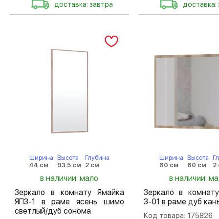
доставка: завтра
доставка:
Ширина
Высота
Глубина
Ширина
Высота
Г
44 см
93.5 см
2 см
80 см
60 см
2
в наличии: мало
в наличии: м
Зеркало в комнату Ямайка
Зеркало в комнат
ЯПЗ-1 в раме ясень шимо
З-01 в раме дуб кан
светлый/дуб сонома
Код товара: 175826