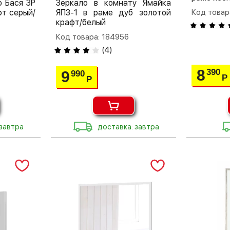
ю Бася ЗР
Зеркало в комнату Ямайка
фт серый/
ЯПЗ-1 в раме дуб золотой
Код товар
крафт/белый
Код товара: 184956
(
4
)
8
390
9
990
Р
Р
 завтра
доставка: завтра