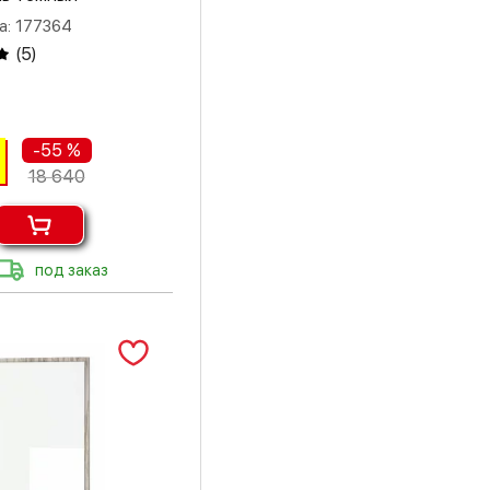
а: 177364
(
5
)
-55 %
18 640
под заказ