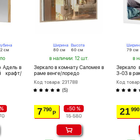
лубина
Ширина
Высота
Ширин
.2 см
80 см
60 см
79 см
ало
в наличии: 12 шт.
в 
ю Адель в
Зеркало в комнату Саломея в
Зеркало 
й крафт/
раме венге/лоредо
З-03 в ра
Код товара: 231788
Код товар
(
5
)
 %
-50 %
7
21
790
990
Р
70
15 580