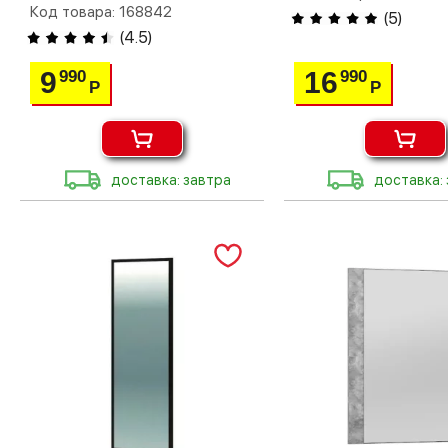
Код товара: 168842
(
5
)
(
4.5
)
9
16
990
990
Р
Р
доставка: завтра
доставка: