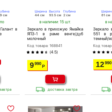
лубина
Ширина
Высота
Глубина
Ширин
.9 см
44 см
93.5 см
2 см
81 см
ало
в наличии: 15 шт.
в н
 Галант в
Зеркало в прихожую Ямайка
Зеркало 
е
ЯПЗ-1 в раме венге/дуб
551 в р
молочный
темный/я
Код товара: 168841
Код товар
(
4.5
)
12
990
9
990
Р
 завтра
доставка: завтра