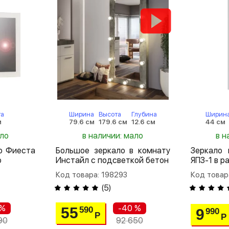
та
Ширина
Высота
Глубина
Ширин
м
79.6 см
179.6 см
12.6 см
44 см
ало
в наличии: мало
в н
ю Фиеста
Большое зеркало в комнату
Зеркало 
о
Инстайл с подсветкой бетон
ЯПЗ-1 в р
Код товара: 198293
Код товар
(
5
)
 %
-40 %
55
590
9
990
Р
Р
90
92 650