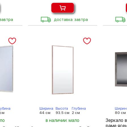
 завтра
доставка: завтра
лубина
Ширина
Высота
Глубина
Ширин
 см
44 см
93.5 см
2 см
80 см
ало
в наличии: мало
Зеркало 
раме ясе