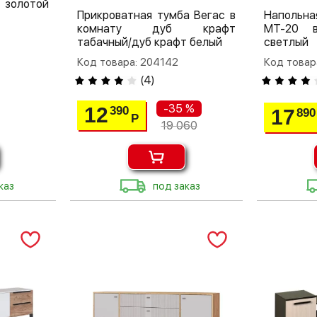
золотой
Прикроватная тумба Вегас в
Напольн
комнату дуб крафт
МТ-20 в
табачный/дуб крафт белый
светлый
Код товара: 204142
Код товар
(
4
)
-35 %
12
390
17
890
Р
19 060
каз
под заказ