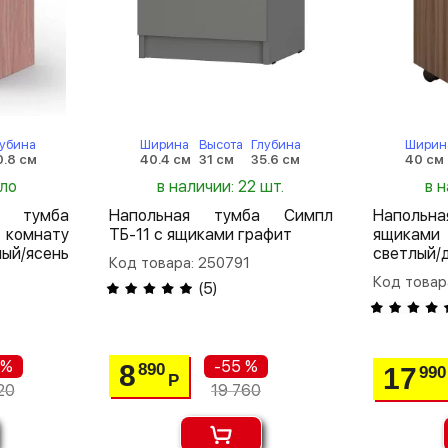
лубина
Ширина
Высота
Глубина
Ширин
0.8 см
40.4 см
31 см
35.6 см
40 см
ало
в наличии: 22 шт.
в 
 тумба
Напольная тумба Симпл
Напольн
 комнату
ТБ-11 с ящиками графит
ящикам
ый/ясень
светлый/
Код товара: 250791
Код товар
(
5
)
 %
-55 %
8
890
17
990
Р
20
19 760