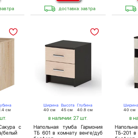
 завтра
доставка: завтра
лубина
Ширина
Высота
Глубина
Ширин
1.4 см
40 см
45 см
40.8 см
40 см
шт.
в наличии: 27 шт.
в н
Сакура с
Напольная тумба Гармония
Напольна
а/белый
ТБ 601 в комнату венге/дуб
ТБ-201 в