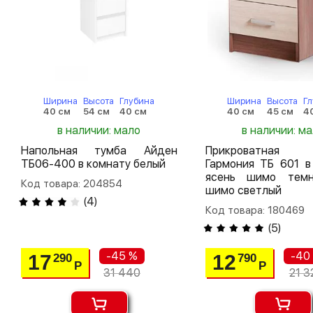
Ширина
Высота
Глубина
Ширина
Высота
Г
40 см
54 см
40 см
40 см
45 см
4
в наличии: мало
в наличии: м
Напольная тумба Айден
Прикроватная
ТБ06-400 в комнату белый
Гармония ТБ 601 в
ясень шимо темн
Код товара: 204854
шимо светлый
(
4
)
Код товара: 180469
(
5
)
-45 %
-40
17
12
290
790
Р
Р
31 440
21 3