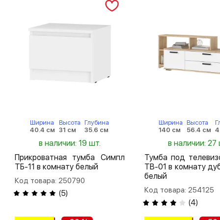
Ширина
Высота
Глубина
Ширина
Высота
Г
40.4 см
31 см
35.6 см
140 см
56.4 см
4
в наличии: 19 шт.
в наличии: 27 
Прикроватная тумба Симпл
Тумба под телевиз
ТБ-11 в комнату белый
ТВ-01 в комнату ду
белый
Код товара: 250790
Код товара: 254125
(
5
)
(
4
)