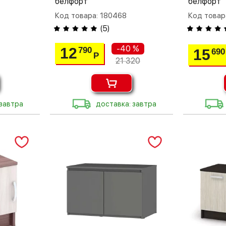
белфорт
белфорт
Код товара: 180468
Код товар
(
5
)
-40 %
12
790
15
690
Р
21 320
 завтра
доставка: завтра