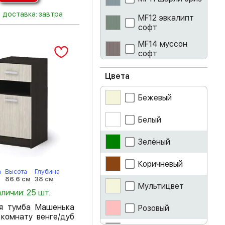
доставка: завтра
MF12 эвкалипт
софт
MF14 муссон
софт
айриш
Цвета
ателье светлое
Бежевый
белый
Белый
белый глянец
Зелёный
белый лак
Коричневый
а
Высота
Глубина
86.6 см
38 см
белый снег
Мультицвет
аличии: 25 шт.
бетон
я тумба Машенька
Розовый
 комнату венге/дуб