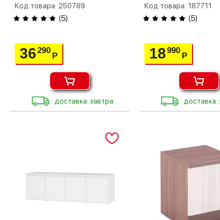
Код товара: 250789
Код товара: 187711
(
5
)
(
5
)
36
18
290
990
Р
Р
доставка: завтра
доставка: