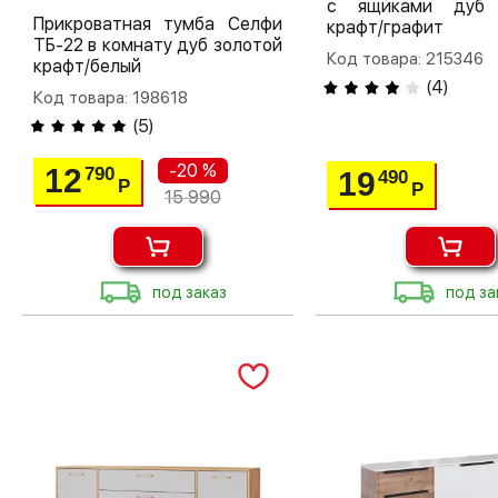
с ящиками дуб 
Прикроватная тумба Селфи
крафт/графит
ТБ-22 в комнату дуб золотой
Код товара: 215346
крафт/белый
(
4
)
Код товара: 198618
(
5
)
-20 %
12
790
19
490
Р
Р
15 990
под заказ
под за