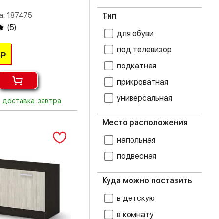
бриз
Серый
а: 187475
Тип
венге
Синий
(
5
)
для обуви
гикори рокфорд
Чёрный
под телевизор
Р
Гранит лофт
подкатная
прикроватная
графит
универсальная
доставка: завтра
дуб белфорт
Место расположения
дуб бомонд
какао
напольная
дуб вотан
подвесная
дуб делано
Куда можно поставить
дуб золотой
в детскую
крафт
в комнату
дуб канадский