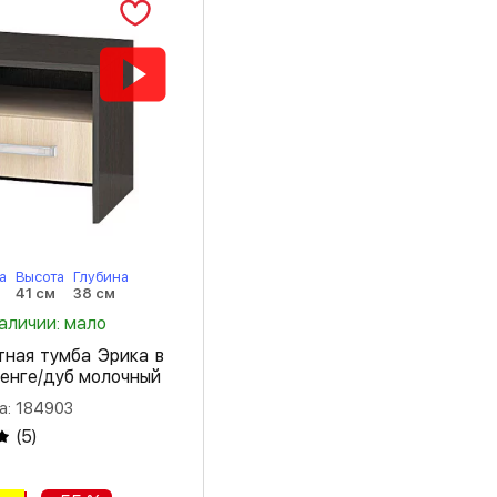
дуб юкон
камень серый
карбон вулкан
карбон фарфор
кашемир
кенди
а
Высота
Глубина
лоредо
41 см
38 см
наличии: мало
Мальта
тная тумба Эрика в
мальта грей
венге/дуб молочный
метрополитан
а: 184903
грей
(
5
)
мрамор дарк