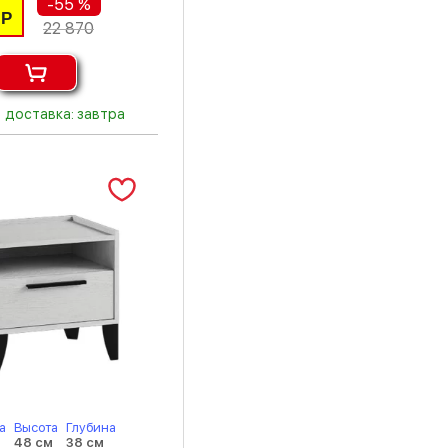
-55 %
Р
орех донской
22 870
Палермо
патина серебро
доставка: завтра
пудра
сантьяго софт
светло-серый
серый
серый камень
терракота
фотопечать
цемент
а
Высота
Глубина
48 см
38 см