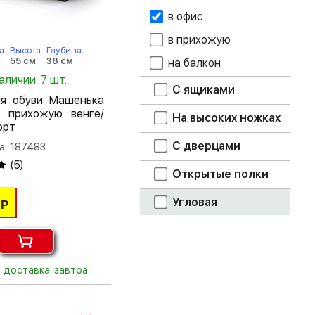
в офис
дуб каньон
в прихожую
а
Высота
Глубина
дуб крафт белый
55 см
38 см
на балкон
аличии: 7 шт.
дуб крафт серый
С ящиками
я обуви Машенька
 прихожую венге/
дуб крафт
На высоких ножках
орт
табачный
С дверцами
а: 187483
дуб молочный
(
5
)
Открытые полки
дуб смоки
Угловая
Р
дуб сонома
дуб шале
мореный
доставка: завтра
дуб шале
серебро