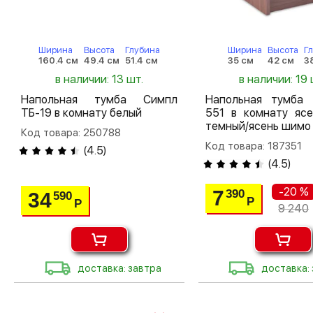
Ширина
Высота
Глубина
Ширина
Высота
Г
160.4 см
49.4 см
51.4 см
35 см
42 см
3
в наличии: 13 шт.
в наличии: 19 
Напольная тумба Симпл
Напольная тумба
ТБ-19 в комнату белый
551 в комнату яс
темный/ясень шимо
Код товара: 250788
Код товара: 187351
(
4.5
)
(
4.5
)
-20 %
7
390
34
590
Р
Р
9 240
доставка: завтра
доставка: