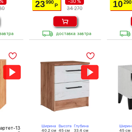
 %
-30 %
23
10
990
290
Р
80
34 270
 завтра
доставка: завтра
Ширина
Высота
Глубина
Ширин
вартет-13
40.2 см
45 см
33.4 см
45 см