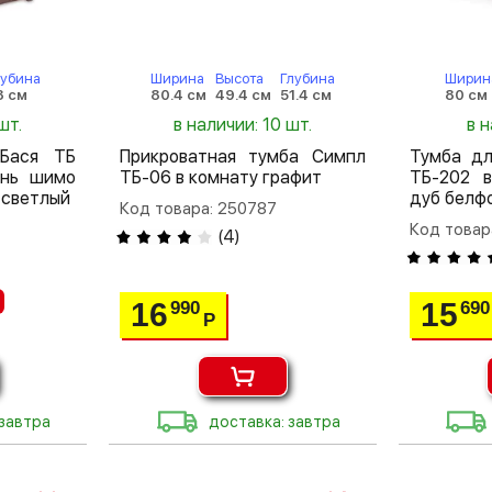
лубина
Ширина
Высота
Глубина
Ширин
8 см
80.4 см
49.4 см
51.4 см
80 см
шт.
в наличии: 10 шт.
в н
 Бася ТБ
Прикроватная тумба Симпл
Тумба дл
ень шимо
ТБ-06 в комнату графит
ТБ-202 в
 светлый
дуб белф
Код товара: 250787
Код товар
(
4
)
16
15
990
690
Р
 завтра
доставка: завтра