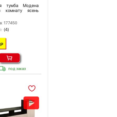
черный
ая тумба Модена
 комнату ясень
шарлиз кашемир
а: 177450
ясень светлый
(
4
)
ясень темный
Р
ясень шимо
светлый
ясень шимо
темный
под заказ