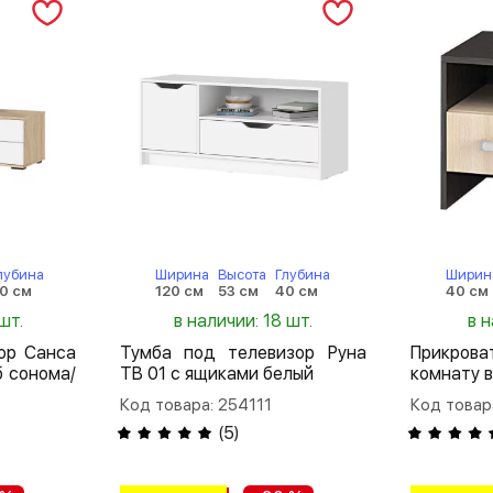
лубина
Ширина
Высота
Глубина
Ширин
0 см
120 см
53 см
40 см
40 см
шт.
в наличии: 18 шт.
в 
ор Санса
Тумба под телевизор Руна
Прикрова
б сонома/
ТВ 01 с ящиками белый
комнату 
Код товара: 254111
Код товар
(
5
)