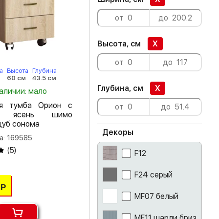
Высота, см
X
а
Высота
Глубина
60 см
43.5 см
Глубина, см
X
наличии: мало
ая тумба Орион с
и ясень шимо
дуб сонома
Декоры
а: 169585
(
5
)
F12
F24 серый
Р
MF07 белый
MF11 шарли бриз