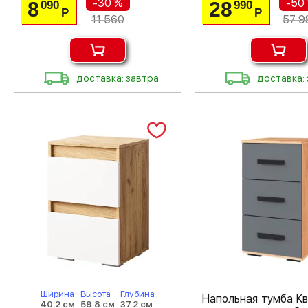
-30 %
-50
8
28
090
990
Р
Р
11 560
57 9
доставка: завтра
доставка:
Ширина
Высота
Глубина
Напольная тумба К
40.2 см
59.8 см
37.2 см