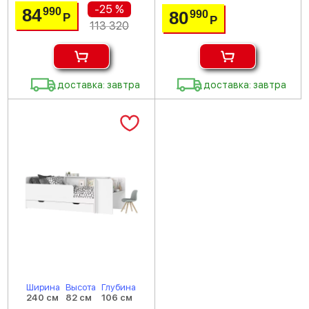
-25 %
84
990
80
990
Р
Р
113 320
доставка: завтра
доставка: завтра
Ширина
Высота
Глубина
240 см
82 см
106 см