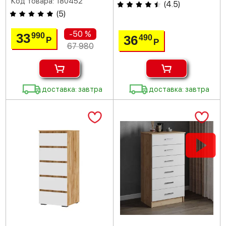
Код товара: 180452
(
4.5
)
(
5
)
-50 %
33
990
36
490
Р
Р
67 980
доставка: завтра
доставка: завтра