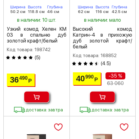
Ширина
Высота
Глубина
Ширина
Высота
Глубина
50.2 см
118.8 см
46 см
62 см
116 см
42.5 см
в наличии: 10 шт.
в наличии: мало
Узкий комод Хелен КМ
Высокий комод
03 в спальню дуб
Катрин-4 в прихожую
золотой крафт/белый
дуб золотой крафт/
белый
Код товара: 198742
Код товара: 168852
(
5
)
(
4.5
)
-35 %
40
990
36
490
Р
Р
63 060
доставка: завтра
доставка: завтра