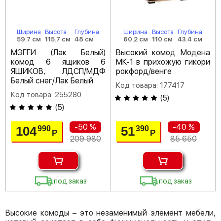
Ширина
Высота
Глубина
Ширина
Высота
Глубина
59.7 см
115.7 см
48 см
60.2 см
110 см
43.4 см
МЭГГИ (Лак Белый)
Высокий комод Модена
комод 6 ящиков 6
МК-1 в прихожую гикори
ЯЩИКОВ, ЛДСП/МДФ
рокфорд/венге
Белый снег/Лак Белый
Код товара: 177417
Код товара: 255280
(
5
)
(
5
)
-50 %
-40 %
104
51
990
390
Р
Р
209 980
85 650
под заказ
под заказ
Высокие комоды – это незаменимый элемент мебели,