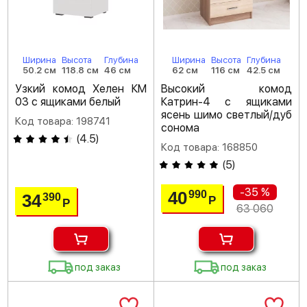
Ширина
Высота
Глубина
Ширина
Высота
Глубина
50.2 см
118.8 см
46 см
62 см
116 см
42.5 см
Узкий комод Хелен КМ
Высокий комод
03 с ящиками белый
Катрин-4 с ящиками
ясень шимо светлый/дуб
Код товара: 198741
сонома
(
4.5
)
Код товара: 168850
(
5
)
-35 %
40
990
34
390
Р
Р
63 060
под заказ
под заказ