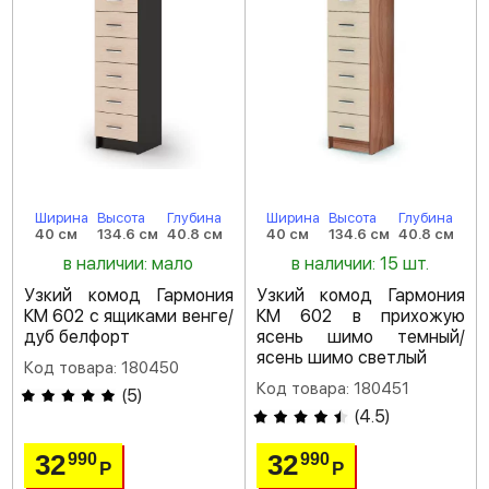
Ширина
Высота
Глубина
Ширина
Высота
Глубина
40 см
134.6 см
40.8 см
40 см
134.6 см
40.8 см
в наличии: мало
в наличии: 15 шт.
Узкий комод Гармония
Узкий комод Гармония
КМ 602 с ящиками венге/
КМ 602 в прихожую
дуб белфорт
ясень шимо темный/
ясень шимо светлый
Код товара: 180450
Код товара: 180451
(
5
)
(
4.5
)
32
32
990
990
Р
Р