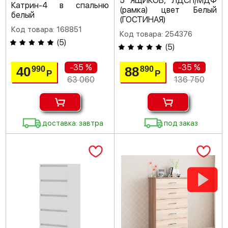
5 ЯЩИКОВ, ЛДСП/МДФ
Катрин-4 в спальню
(рамка) цвет Белый
белый
(ГОСТИНАЯ)
Код товара: 168851
Код товара: 254376
(
5
)
(
5
)
-35 %
-35 %
40
88
990
890
Р
Р
63 060
136 750
доставка: завтра
под заказ