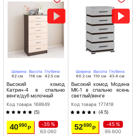
Ширина
Высота
Глубина
Ширина
Высота
Глубина
62 см
116 см
42.5 см
60.2 см
110 см
43.4 см
Высокий комод
Высокий комод Модена
Катрин-4 в спальню
МК-1 в спальню ясень
венге/дуб молочный
светлый/венге
Код товара: 168849
Код товара: 177418
(
5
)
(
4.5
)
-35 %
-45 %
40
52
990
690
Р
Р
63 060
95 800