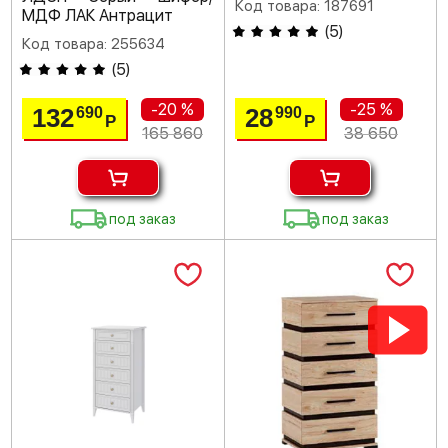
Код товара: 187691
МДФ ЛАК Антрацит
(
5
)
Код товара: 255634
(
5
)
-20 %
-25 %
132
28
690
990
Р
Р
165 860
38 650
под заказ
под заказ