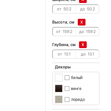
Высота, см
X
Глубина, см
X
Декоры
белый
венге
лоредо