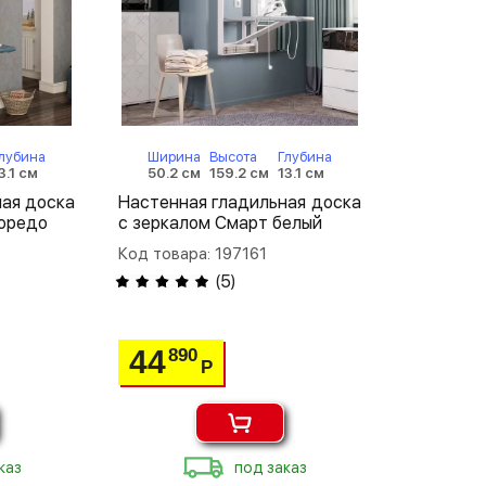
лубина
Ширина
Высота
Глубина
3.1 см
50.2 см
159.2 см
13.1 см
ная доска
Настенная гладильная доска
лоредо
с зеркалом Смарт белый
Код товара: 197161
(
5
)
44
890
Р
каз
под заказ