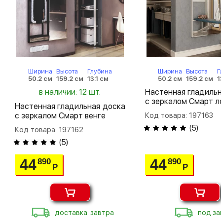
Ширина
Высота
Глубина
Ширина
Высота
Г
50.2 см
159.2 см
13.1 см
50.2 см
159.2 см
1
в наличии: 12 шт.
Настенная гладиль
с зеркалом Смарт 
Настенная гладильная доска
с зеркалом Смарт венге
Код товара: 197163
(
5
)
Код товара: 197162
(
5
)
44
44
890
890
Р
Р
доставка: завтра
под за