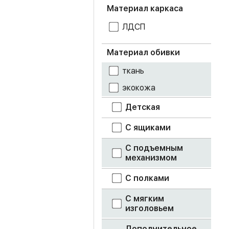
Материал каркаса
орех донской
ЛДСП
пыльная роза
Материал обивки
салат
ткань
экокожа
светло-голубой
Детская
светло-серый
С ящиками
серый
С подъемным
смоки айс
механизмом
С полками
супермат белый
С мягким
фотопечать
изголовьем
цемент светлый
Дополнительное