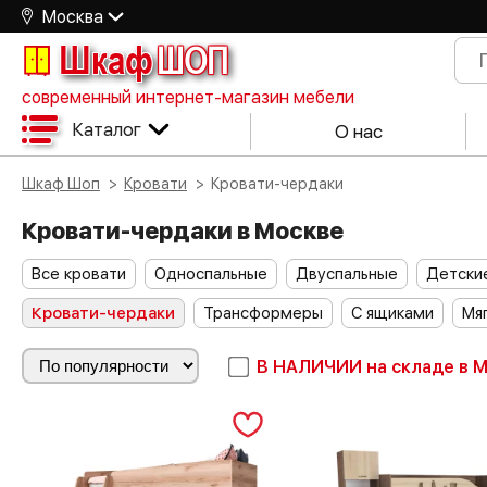
Москва
Шкаф
ШОП
современный интернет-магазин мебели
Каталог
О нас
Шкаф Шоп
Кровати
Кровати-чердаки
Кровати-чердаки в Москве
Все кровати
Односпальные
Двуспальные
Детски
Кровати-чердаки
Трансформеры
С ящиками
Мя
В НАЛИЧИИ
на складе в 