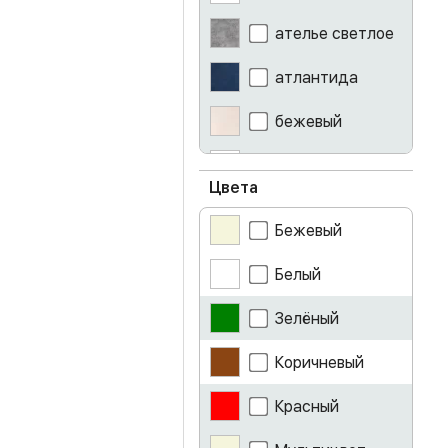
ателье светлое
атлантида
бежевый
белый
Цвета
белый глянец
Бежевый
белый лак
Белый
бетон
Зелёный
бирюза
Коричневый
венге
Красный
винный