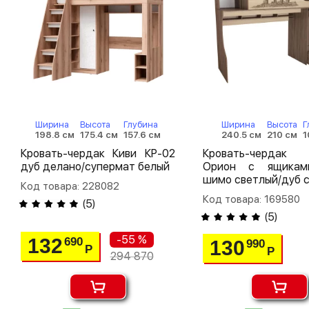
Ширина
Высота
Глубина
Ширина
Высота
Г
198.8 см
175.4 см
157.6 см
240.5 см
210 см
1
Кровать-чердак Киви КР-02
Кровать-чердак
дуб делано/супермат белый
Орион с ящикам
шимо светлый/дуб 
Код товара: 228082
Код товара: 169580
(
5
)
(
5
)
-55 %
132
690
130
990
Р
Р
294 870