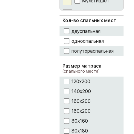
Мультицвет
гикори рокфорд
Серый
Кол-во спальных мест
голубой
Синий
двуспальная
графит
односпальная
Графит темный
полутораспальная
грей
Размер матраса
(спального места)
дуб атланта
120х200
дуб беленый
140х200
дуб белфорт
160х200
180х200
дуб бомонд
какао
80х160
дуб делано
80х180