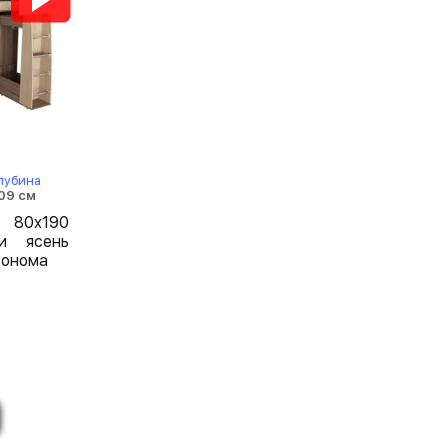
лубина
09 см
 80х190
и ясень
сонома