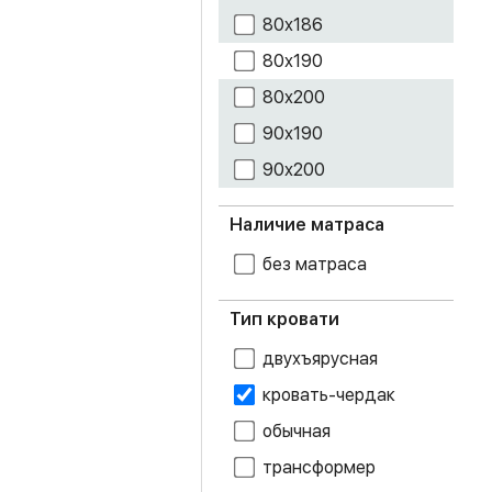
дуб золотой
80х186
крафт
80х190
дуб каньон
80х200
дуб крафт белый
90х190
90х200
дуб крафт серый
дуб крафт
Наличие матраса
табачный
без матраса
дуб молочный
Тип кровати
дуб сонома
двухъярусная
дуб шале
кровать-чердак
мореный
обычная
дуб шале
серебро
трансформер