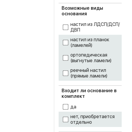
зеленый лед
Возможные виды
основания
изумруд
настил из ЛДСП/ДСП/
кенди
ДВП
настил из планок
коричневый
(ламелей)
крем
ортопедическая
(выгнутые ламели)
лайм
реечный настил
(прямые ламели)
лоредо
Входит ли основание в
мрамор дарк
комплект
мрамор лайт
да
нет, приобретается
мятный
отдельно
океан