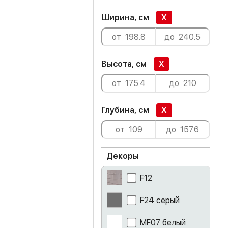
Ширина, см
X
Высота, см
X
Глубина, см
X
Декоры
F12
F24 серый
MF07 белый