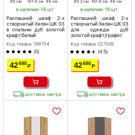
80 см
141.4 см
46 см
80.2 см
141.4 см
46 см
в наличии: 14 шт.
в наличии: 19 шт.
Распашной шкаф 2-х
Распашной шкаф 2-х
створчатый Хелен ШК 03
створчатый Хелен ШК 03
в спальню дуб золотой
для одежды дуб
крафт/белый
золотой крафт/графит
Код товара: 198754
Код товара: 227538
(
5
)
(
4.5
)
42
42
690
690
Р
Р
доставка: завтра
доставка: завтра