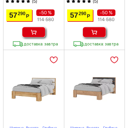
(
5
)
(
5
)
-50 %
-50 %
57
57
290
290
Р
Р
114 580
114 580
доставка: завтра
доставка: завтра
Ширина
Высота
Глубина
Ширина
Высота
Глубина