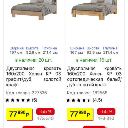
Ширина
Высота
Глубина
Ширина
Высота
Глубина
167 см
92.8 см
211.4 см
167 см
92.8 см
211.4 см
в наличии: 20 шт.
в наличии: 16 шт.
Двуспальная кровать
Двуспальная кровать
160х200 Хелен КР 03
160х200 Хелен КР 03
графит/дуб золотой
ортопедическая белый/
крафт
дуб золотой крафт
Код товара: 227536
Код товара: 182568
(
5
)
(
4.5
)
-55 %
-55 %
77
77
990
990
Р
Р
173 310
173 310