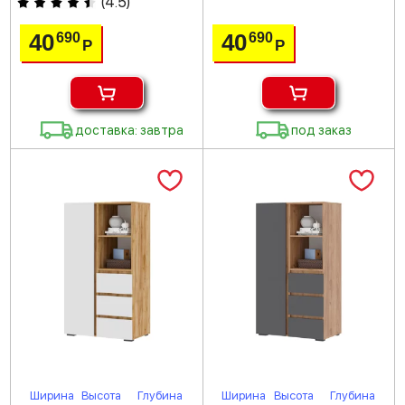
(
4.5
)
40
40
690
690
Р
Р
доставка: завтра
под заказ
Ширина
Высота
Глубина
Ширина
Высота
Глубина