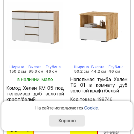
Ширина
Высота
Глубина
Ширина
Высота
Глубина
150.2 см
95.8 см
46 см
50.2 см
44.2 см
46 см
в наличии: мало
Напольная тумба Хелен
ТБ 01 в комнату дуб
Комод Хелен КМ 05 под
золотой крафт/белый
телевизор дуб золотой
крафт/белый
Код товара: 198746
(
4.5
)
Код товара: 204523
На сайте используются
Cookie
.
(
5
)
Хорошо
-35 %
14
290
59
390
Р
Р
21 980