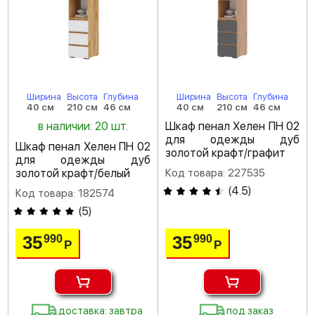
Ширина
Высота
Глубина
Ширина
Высота
Глубина
40 см
210 см
46 см
40 см
210 см
46 см
в наличии: 20 шт.
Шкаф пенал Хелен ПН 02
для одежды дуб
Шкаф пенал Хелен ПН 02
золотой крафт/графит
для одежды дуб
золотой крафт/белый
Код товара: 227535
(
4.5
)
Код товара: 182574
(
5
)
35
35
990
990
Р
Р
доставка: завтра
под заказ