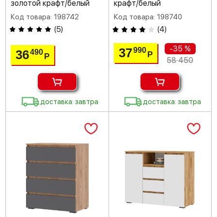
золотой крафт/белый
крафт/белый
Код товара: 198742
Код товара: 198740
(
5
)
(
4
)
-35 %
37
990
36
490
Р
Р
58 450
доставка: завтра
доставка: завтра