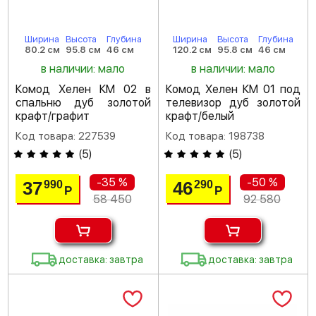
Ширина
Высота
Глубина
Ширина
Высота
Глубина
80.2 см
95.8 см
46 см
120.2 см
95.8 см
46 см
в наличии: мало
в наличии: мало
Комод Хелен КМ 02 в
Комод Хелен КМ 01 под
спальню дуб золотой
телевизор дуб золотой
крафт/графит
крафт/белый
Код товара: 227539
Код товара: 198738
(
5
)
(
5
)
-35 %
-50 %
37
46
990
290
Р
Р
58 450
92 580
доставка: завтра
доставка: завтра