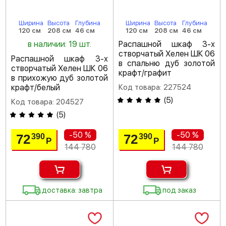
Ширина
Высота
Глубина
Ширина
Высота
Глубина
120 см
208 см
46 см
120 см
208 см
46 см
в наличии: 19 шт.
Распашной шкаф 3-х
створчатый Хелен ШК 06
Распашной шкаф 3-х
в спальню дуб золотой
створчатый Хелен ШК 06
крафт/графит
в прихожую дуб золотой
крафт/белый
Код товара: 227524
(
5
)
Код товара: 204527
(
5
)
-50 %
-50 %
72
72
390
390
Р
Р
144 780
144 780
доставка: завтра
под заказ