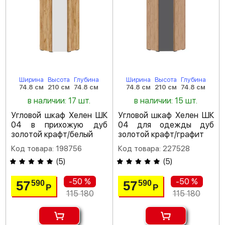
Ширина
Высота
Глубина
Ширина
Высота
Глубина
74.8 см
210 см
74.8 см
74.8 см
210 см
74.8 см
в наличии: 17 шт.
в наличии: 15 шт.
Угловой шкаф Хелен ШК
Угловой шкаф Хелен ШК
04 в прихожую дуб
04 для одежды дуб
золотой крафт/белый
золотой крафт/графит
Код товара: 198756
Код товара: 227528
(
5
)
(
5
)
-50 %
-50 %
57
57
590
590
Р
Р
115 180
115 180