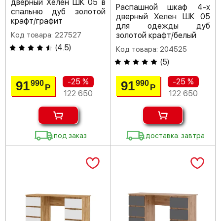
дверный Хелен ШК 05 в
Распашной шкаф 4-х
спальню дуб золотой
дверный Хелен ШК 05
крафт/графит
для одежды дуб
Код товара: 227527
золотой крафт/белый
(
4.5
)
Код товара: 204525
(
5
)
-25 %
-25 %
91
91
990
990
Р
Р
122 650
122 650
под заказ
доставка: завтра