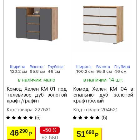
Ширина
Высота
Глубина
Ширина
Высота
Глубина
120.2 см
95.8 см
46 см
100.2 см
95.8 см
46 см
в наличии: мало
в наличии: 14 шт.
Комод Хелен КМ 01 под
Комод Хелен КМ 04 в
телевизор дуб золотой
спальню дуб золотой
крафт/графит
крафт/белый
Код товара: 227531
Код товара: 204521
(
5
)
(
5
)
-50 %
46
290
51
690
Р
Р
92 580