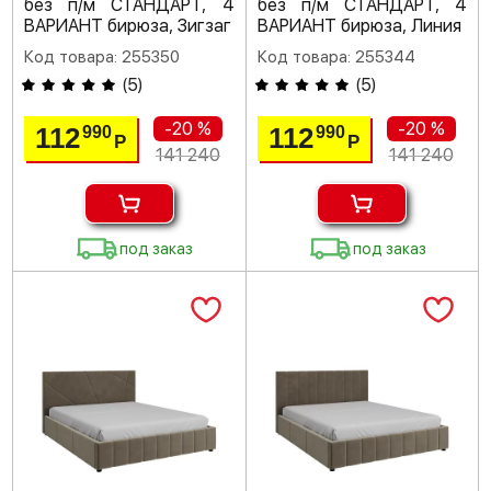
без п/м СТАНДАРТ, 4
без п/м СТАНДАРТ, 4
ВАРИАНТ бирюза, Зигзаг
ВАРИАНТ бирюза, Линия
Код товара: 255350
Код товара: 255344
(
5
)
(
5
)
-20 %
-20 %
112
112
990
990
Р
Р
141 240
141 240
под заказ
под заказ