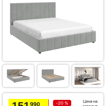
Цена на
151
-20 %
990
сегодня