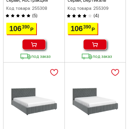
серый, Абстракция
серый, Вертикаль
Код товара: 255308
Код товара: 255309
(
5
)
(
4
)
106
106
390
390
Р
Р
под заказ
под заказ