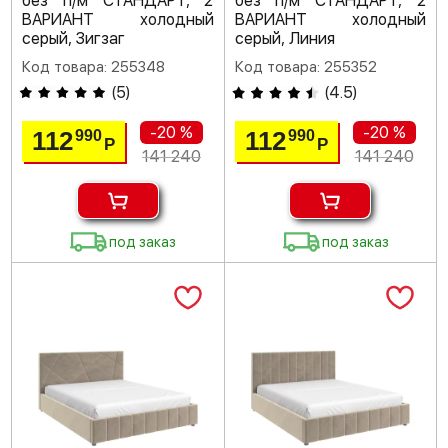
без п/м СТАНДАРТ, 2
без п/м СТАНДАРТ, 2
ВАРИАНТ холодный
ВАРИАНТ холодный
серый, Зигзаг
серый, Линия
Код товара: 255348
Код товара: 255352
(
5
)
(
4.5
)
-20 %
-20 %
112
112
990
990
Р
Р
141 240
141 240
под заказ
под заказ