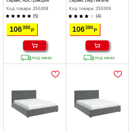
серый, Абстракция
серый, Вертикаль
Код товара: 255308
Код товара: 255309
(
5
)
(
4
)
106
106
390
390
Р
Р
под заказ
под заказ