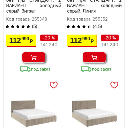
без п/м СТАНДАРТ, 2
без п/м СТАНДАРТ, 2
ВАРИАНТ холодный
ВАРИАНТ холодный
серый, Зигзаг
серый, Линия
Код товара: 255348
Код товара: 255352
(
5
)
(
4.5
)
-20 %
-20 %
112
112
990
990
Р
Р
141 240
141 240
под заказ
под заказ