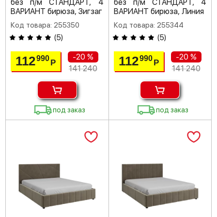
без п/м СТАНДАРТ, 4
без п/м СТАНДАРТ, 4
ВАРИАНТ бирюза, Зигзаг
ВАРИАНТ бирюза, Линия
Код товара: 255350
Код товара: 255344
(
5
)
(
5
)
-20 %
-20 %
112
112
990
990
Р
Р
141 240
141 240
под заказ
под заказ