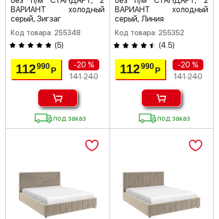
без п/м СТАНДАРТ, 2
без п/м СТАНДАРТ, 2
ВАРИАНТ холодный
ВАРИАНТ холодный
серый, Зигзаг
серый, Линия
Код товара: 255348
Код товара: 255352
(
5
)
(
4.5
)
-20 %
-20 %
112
112
990
990
Р
Р
141 240
141 240
под заказ
под заказ