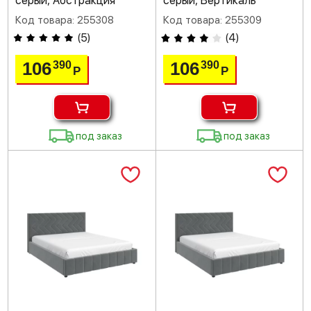
серый, Абстракция
серый, Вертикаль
Код товара: 255308
Код товара: 255309
(
5
)
(
4
)
106
106
390
390
Р
Р
под заказ
под заказ