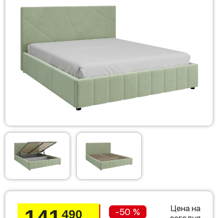
Цена на
141
-50 %
490
сегодня