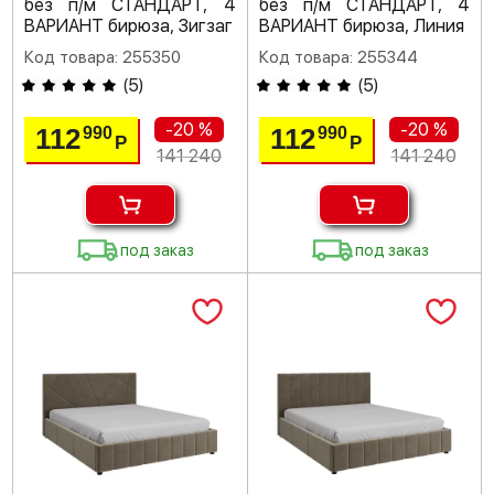
без п/м СТАНДАРТ, 4
без п/м СТАНДАРТ, 4
ВАРИАНТ бирюза, Зигзаг
ВАРИАНТ бирюза, Линия
Код товара: 255350
Код товара: 255344
(
5
)
(
5
)
-20 %
-20 %
112
112
990
990
Р
Р
141 240
141 240
под заказ
под заказ