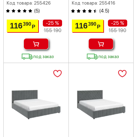
Код товара: 255426
Код товара: 255416
(
5
)
(
4.5
)
-25 %
-25 %
116
116
390
390
Р
Р
155 190
155 190
под заказ
под заказ