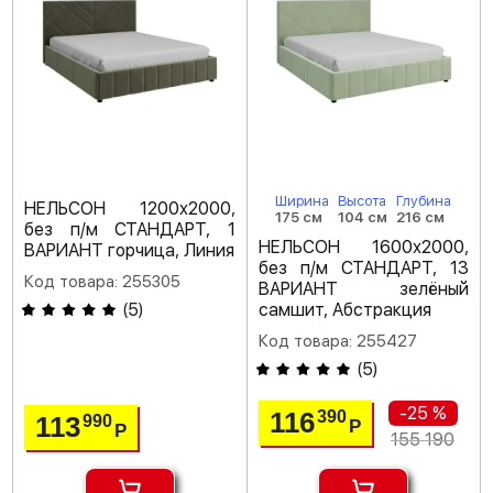
Ширина
Высота
Глубина
НЕЛЬСОН 1200х2000,
175 см
104 см
216 см
без п/м СТАНДАРТ, 1
НЕЛЬСОН 1600х2000,
ВАРИАНТ горчица, Линия
без п/м СТАНДАРТ, 13
Код товара: 255305
ВАРИАНТ зелёный
(
5
)
самшит, Абстракция
Код товара: 255427
(
5
)
-25 %
116
390
113
990
Р
Р
155 190