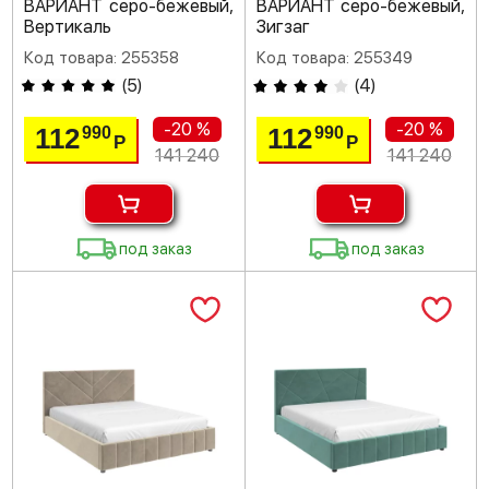
ВАРИАНТ серо-бежевый,
ВАРИАНТ серо-бежевый,
Вертикаль
Зигзаг
Код товара: 255358
Код товара: 255349
(
5
)
(
4
)
-20 %
-20 %
112
112
990
990
Р
Р
141 240
141 240
под заказ
под заказ