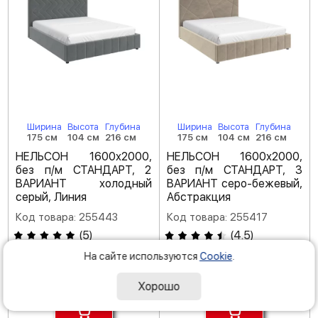
Ширина
Высота
Глубина
Ширина
Высота
Глубина
175 см
104 см
216 см
175 см
104 см
216 см
НЕЛЬСОН 1600х2000,
НЕЛЬСОН 1600х2000,
без п/м СТАНДАРТ, 2
без п/м СТАНДАРТ, 3
ВАРИАНТ холодный
ВАРИАНТ серо-бежевый,
серый, Линия
Абстракция
Код товара: 255443
Код товара: 255417
(
5
)
(
4.5
)
На сайте используются
Cookie
.
-25 %
-25 %
116
116
390
390
Р
Р
155 190
155 190
Хорошо