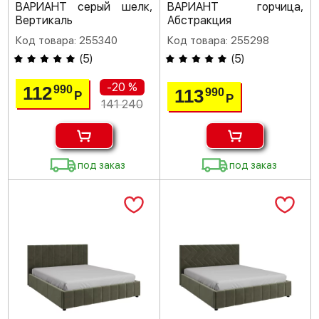
ВАРИАНТ серый шелк,
ВАРИАНТ горчица,
Вертикаль
Абстракция
Код товара: 255340
Код товара: 255298
(
5
)
(
5
)
-20 %
112
990
113
990
Р
Р
141 240
под заказ
под заказ