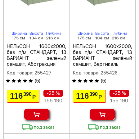
Ширина
Высота
Глубина
Ширина
Высота
Глубина
175 см
104 см
216 см
175 см
104 см
216 см
НЕЛЬСОН 1600х2000,
НЕЛЬСОН 1600х2000,
без п/м СТАНДАРТ, 13
без п/м СТАНДАРТ, 13
ВАРИАНТ зелёный
ВАРИАНТ зелёный
самшит, Абстракция
самшит, Вертикаль
Код товара: 255427
Код товара: 255426
(
5
)
(
5
)
-25 %
-25 %
116
116
390
390
Р
Р
155 190
155 190
под заказ
под заказ