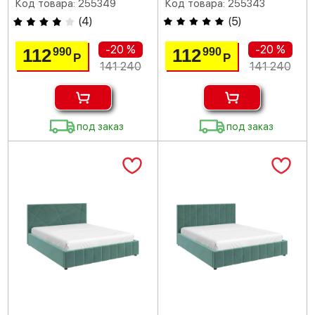
Код товара: 255349
Код товара: 255343
(
4
)
(
5
)
-20 %
-20 %
112
112
990
990
Р
Р
141 240
141 240
под заказ
под заказ