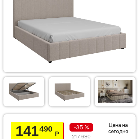
Цена на
141
-35 %
490
сегодня
Р
217 680