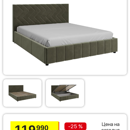
Цена на
119
-25 %
990
сегодня