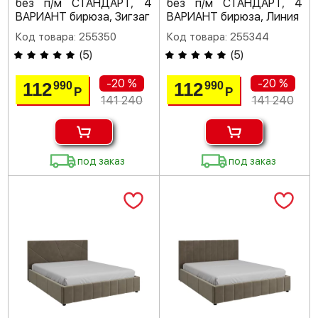
без п/м СТАНДАРТ, 4
без п/м СТАНДАРТ, 4
ВАРИАНТ бирюза, Зигзаг
ВАРИАНТ бирюза, Линия
Код товара: 255350
Код товара: 255344
(
5
)
(
5
)
-20 %
-20 %
112
112
990
990
Р
Р
141 240
141 240
под заказ
под заказ