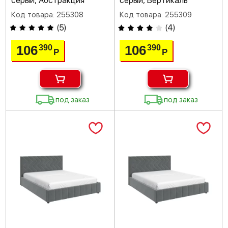
серый, Абстракция
серый, Вертикаль
Код товара: 255308
Код товара: 255309
(
5
)
(
4
)
106
106
390
390
Р
Р
под заказ
под заказ