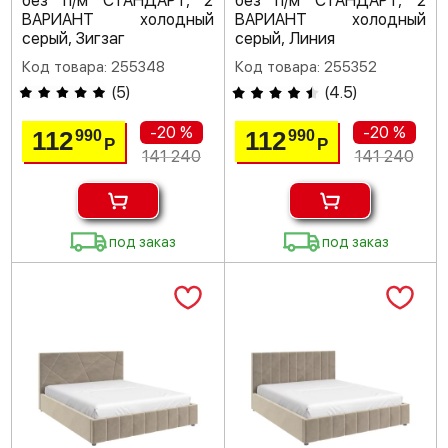
без п/м СТАНДАРТ, 2
без п/м СТАНДАРТ, 2
ВАРИАНТ холодный
ВАРИАНТ холодный
серый, Зигзаг
серый, Линия
Код товара: 255348
Код товара: 255352
(
5
)
(
4.5
)
-20 %
-20 %
112
112
990
990
Р
Р
141 240
141 240
под заказ
под заказ