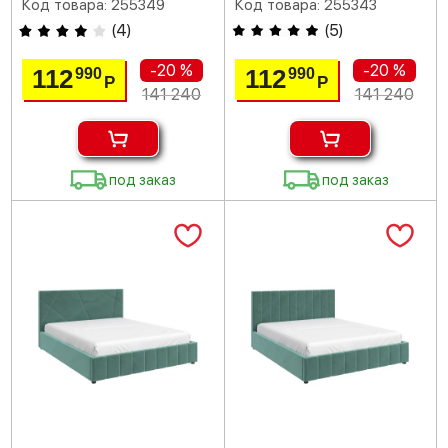
Код товара: 255349
Код товара: 255343
(
4
)
(
5
)
-20 %
-20 %
112
112
990
990
Р
Р
141 240
141 240
под заказ
под заказ