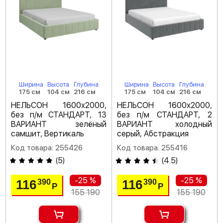
Ширина
Высота
Глубина
Ширина
Высота
Глубина
175 см
104 см
216 см
175 см
104 см
216 см
НЕЛЬСОН 1600х2000,
НЕЛЬСОН 1600х2000,
без п/м СТАНДАРТ, 13
без п/м СТАНДАРТ, 2
ВАРИАНТ зелёный
ВАРИАНТ холодный
самшит, Вертикаль
серый, Абстракция
Код товара: 255426
Код товара: 255416
(
5
)
(
4.5
)
-25 %
-25 %
116
116
390
390
Р
Р
155 190
155 190