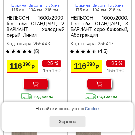
Ширина
Высота
Глубина
Ширина
Высота
Глубина
175 см
104 см
216 см
175 см
104 см
216 см
НЕЛЬСОН 1600х2000,
НЕЛЬСОН 1600х2000,
без п/м СТАНДАРТ, 2
без п/м СТАНДАРТ, 3
ВАРИАНТ холодный
ВАРИАНТ серо-бежевый,
серый, Линия
Абстракция
Код товара: 255443
Код товара: 255417
(
5
)
(
4.5
)
-25 %
-25 %
116
116
390
390
Р
Р
155 190
155 190
под заказ
под заказ
На сайте используются
Cookie
.
Хорошо