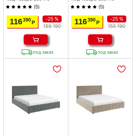
(
5
)
(
5
)
-25 %
-25 %
116
116
390
390
Р
Р
155 190
155 190
под заказ
под заказ