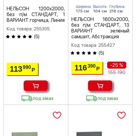
Ширина
Высота
Глубина
НЕЛЬСОН 1200х2000,
175 см
104 см
216 см
без п/м СТАНДАРТ, 1
НЕЛЬСОН 1600х2000,
ВАРИАНТ горчица, Линия
без п/м СТАНДАРТ, 13
Код товара: 255305
ВАРИАНТ зелёный
(
5
)
самшит, Абстракция
Код товара: 255427
(
5
)
-25 %
116
390
113
990
Р
Р
155 190
под заказ
под заказ