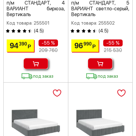
п/м СТАНДАРТ, 4
п/м СТАНДАРТ, 5
ВАРИАНТ бирюза,
ВАРИАНТ светло-серый,
Вертикаль
Вертикаль
Код товара: 255501
Код товара: 255502
(
4.5
)
(
4.5
)
-55 %
-55 %
94
96
390
990
Р
Р
209 760
215 530
под заказ
под заказ