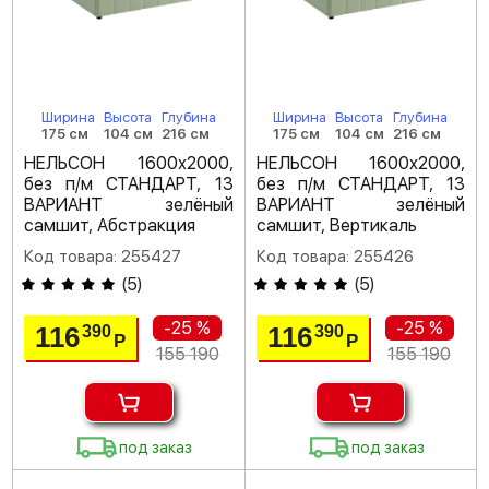
Ширина
Высота
Глубина
Ширина
Высота
Глубина
175 см
104 см
216 см
175 см
104 см
216 см
НЕЛЬСОН 1600х2000,
НЕЛЬСОН 1600х2000,
без п/м СТАНДАРТ, 13
без п/м СТАНДАРТ, 13
ВАРИАНТ зелёный
ВАРИАНТ зелёный
самшит, Абстракция
самшит, Вертикаль
Код товара: 255427
Код товара: 255426
(
5
)
(
5
)
-25 %
-25 %
116
116
390
390
Р
Р
155 190
155 190
под заказ
под заказ