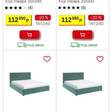
Код товара: 255349
Код товара: 255343
(
4
)
(
5
)
-20 %
-20 %
112
112
990
990
Р
Р
141 240
141 240
под заказ
под заказ