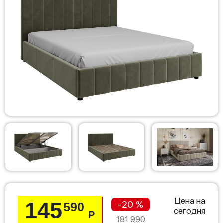
Цена на
145
-20 %
590
сегодня
Р
181 990