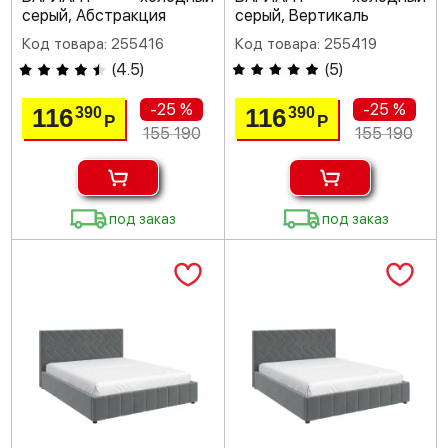
серый, Абстракция
серый, Вертикаль
Код товара: 255416
Код товара: 255419
(
4.5
)
(
5
)
-25 %
-25 %
116
116
390
390
Р
Р
155 190
155 190
под заказ
под заказ