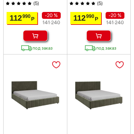
(
5
)
(
5
)
-20 %
-20 %
112
112
990
990
Р
Р
141 240
141 240
под заказ
под заказ