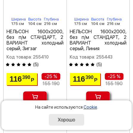
Ширина
Высота
Глубина
Ширина
Высота
Глубина
175 см
104 см
216 см
175 см
104 см
216 см
НЕЛЬСОН 1600х2000,
НЕЛЬСОН 1600х2000,
без п/м СТАНДАРТ, 2
без п/м СТАНДАРТ, 2
ВАРИАНТ холодный
ВАРИАНТ холодный
серый, Зигзаг
серый, Линия
Код товара: 255410
Код товара: 255443
(
5
)
(
5
)
-25 %
-25 %
116
116
390
390
Р
Р
155 190
155 190
На сайте используются
Cookie
.
под заказ
под заказ
Хорошо