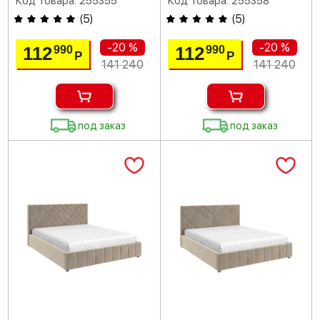
Код товара: 255355
Код товара: 255358
(
5
)
(
5
)
-20 %
-20 %
112
112
990
990
Р
Р
141 240
141 240
под заказ
под заказ