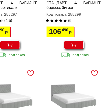
РТ, 4 ВАРИАНТ
СТАНДАРТ, 4 ВАРИАНТ
Вертикаль
бирюза, Зигзаг
а: 255297
Код товара: 255299
(
4.5
)
(
5
)
106
490
490
Р
Р
под заказ
под заказ