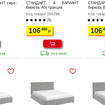
НТ серо-
СТАНДАРТ, 4 ВАРИАНТ
СТАНДА
бирюза, Абстракция
бирюза, 
Код товара: 255296
Код товар
(
5
)
106
106
490
Р
каз
под заказ