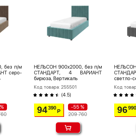
 без п/м
НЕЛЬСОН 900х2000, без п/м
НЕЛЬСОН
НТ серо-
СТАНДАРТ, 4 ВАРИАНТ
СТАНДА
ь
бирюза, Вертикаль
светло-с
Код товара: 255501
Код товар
(
4.5
)
 %
-55 %
94
96
390
99
Р
760
209 760