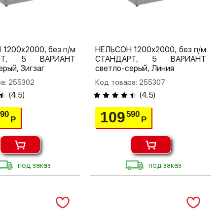
1200х2000, без п/м
НЕЛЬСОН 1200х2000, без п/м
РТ, 5 ВАРИАНТ
СТАНДАРТ, 5 ВАРИАНТ
ерый, Зигзаг
светло-серый, Линия
а: 255302
Код товара: 255307
(
4.5
)
(
4.5
)
109
590
590
Р
Р
под заказ
под заказ