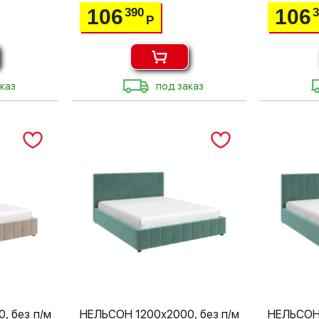
106
106
390
Р
каз
под заказ
, без п/м
НЕЛЬСОН 1200х2000, без п/м
НЕЛЬСОН 