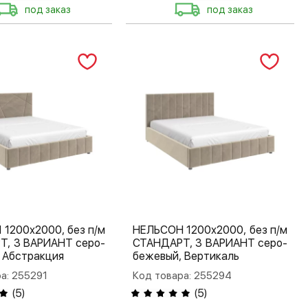
под заказ
под заказ
1200х2000, без п/м
НЕЛЬСОН 1200х2000, без п/м
Т, 3 ВАРИАНТ серо-
СТАНДАРТ, 3 ВАРИАНТ серо-
 Абстракция
бежевый, Вертикаль
а: 255291
Код товара: 255294
(
5
)
(
5
)