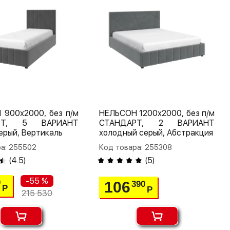
 900х2000, без п/м
НЕЛЬСОН 1200х2000, без п/м
РТ, 5 ВАРИАНТ
СТАНДАРТ, 2 ВАРИАНТ
ерый, Вертикаль
холодный серый, Абстракция
а: 255502
Код товара: 255308
(
4.5
)
(
5
)
-55 %
0
106
390
Р
Р
215 530