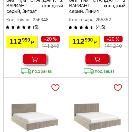
без п/м СТАНДАРТ, 2
без п/м СТАНДАРТ, 2
ВАРИАНТ холодный
ВАРИАНТ холодный
серый, Зигзаг
серый, Линия
Код товара: 255348
Код товара: 255352
(
5
)
(
4.5
)
-20 %
-20 %
112
112
990
990
Р
Р
141 240
141 240
под заказ
под заказ