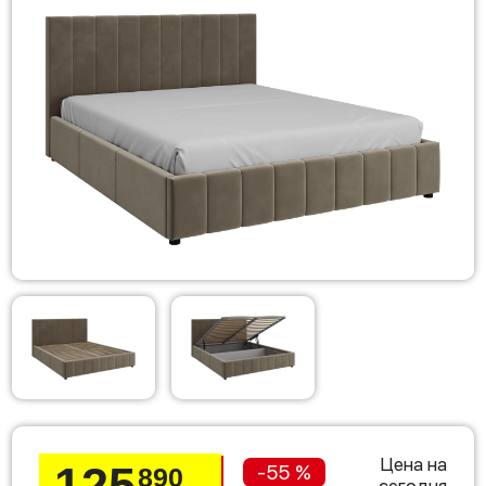
Цена на
125
-55 %
890
сегодня