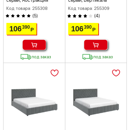
серый, Абстракция
серый, Вертикаль
Код товара: 255308
Код товара: 255309
(
5
)
(
4
)
106
106
390
390
Р
Р
под заказ
под заказ