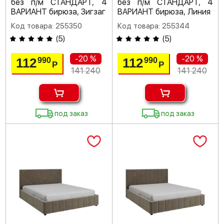
без п/м СТАНДАРТ, 4
без п/м СТАНДАРТ, 4
ВАРИАНТ бирюза, Зигзаг
ВАРИАНТ бирюза, Линия
Код товара: 255350
Код товара: 255344
(
5
)
(
5
)
-20 %
-20 %
112
112
990
990
Р
Р
141 240
141 240
под заказ
под заказ