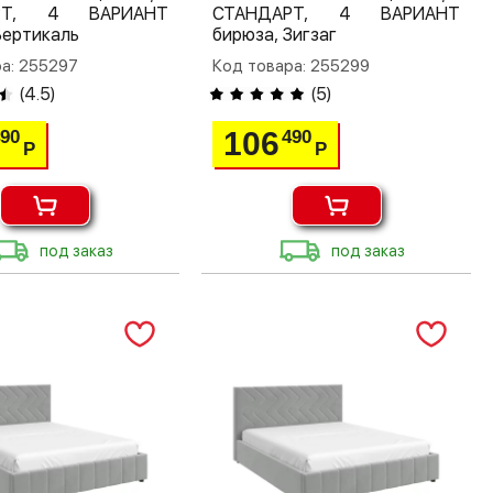
РТ, 4 ВАРИАНТ
СТАНДАРТ, 4 ВАРИАНТ
Вертикаль
бирюза, Зигзаг
а: 255297
Код товара: 255299
(
4.5
)
(
5
)
106
490
490
Р
Р
под заказ
под заказ