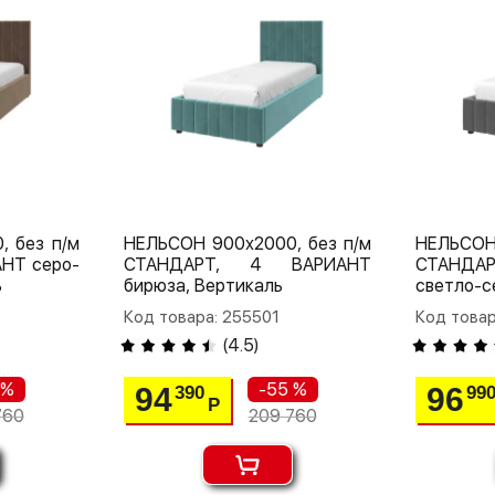
 без п/м
НЕЛЬСОН 900х2000, без п/м
НЕЛЬСОН
НТ серо-
СТАНДАРТ, 4 ВАРИАНТ
СТАНДА
ь
бирюза, Вертикаль
светло-с
Код товара: 255501
Код товар
(
4.5
)
 %
-55 %
94
96
390
99
Р
760
209 760