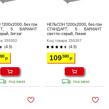
1200х2000, без п/м
НЕЛЬСОН 1200х2000, без п/м
РТ, 5 ВАРИАНТ
СТАНДАРТ, 5 ВАРИАНТ
ерый, Зигзаг
светло-серый, Линия
а: 255302
Код товара: 255307
(
4.5
)
(
4.5
)
109
590
590
Р
Р
под заказ
под заказ