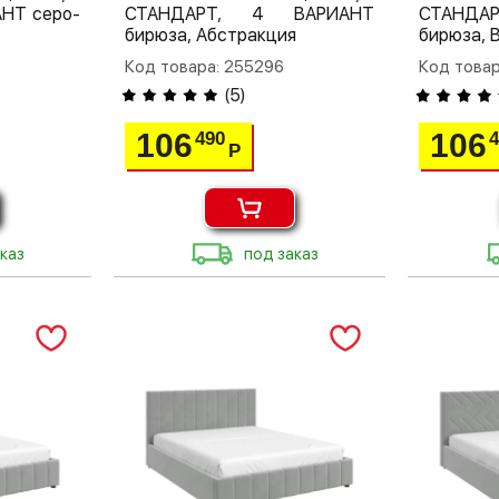
НТ серо-
СТАНДАРТ, 4 ВАРИАНТ
СТАНДА
бирюза, Абстракция
бирюза, 
Код товара: 255296
Код товар
(
5
)
106
106
490
Р
каз
под заказ