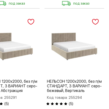
под заказ
под заказ
1200х2000, без п/м
НЕЛЬСОН 1200х2000, без п/м
Т, 3 ВАРИАНТ серо-
СТАНДАРТ, 3 ВАРИАНТ серо-
 Абстракция
бежевый, Вертикаль
а: 255291
Код товара: 255294
(
5
)
(
5
)