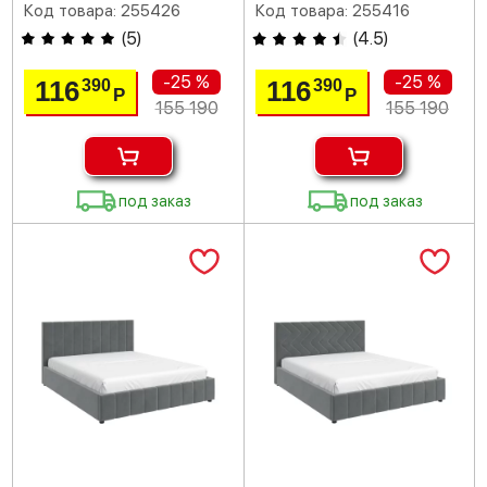
Код товара: 255426
Код товара: 255416
(
5
)
(
4.5
)
-25 %
-25 %
116
116
390
390
Р
Р
155 190
155 190
под заказ
под заказ