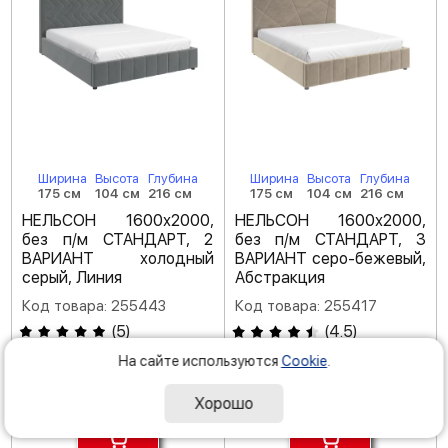
Ширина
Высота
Глубина
Ширина
Высота
Глубина
175 см
104 см
216 см
175 см
104 см
216 см
НЕЛЬСОН 1600х2000,
НЕЛЬСОН 1600х2000,
без п/м СТАНДАРТ, 2
без п/м СТАНДАРТ, 3
ВАРИАНТ холодный
ВАРИАНТ серо-бежевый,
серый, Линия
Абстракция
Код товара: 255443
Код товара: 255417
(
5
)
(
4.5
)
На сайте используются
Cookie
.
-25 %
-25 %
116
116
390
390
Р
Р
155 190
155 190
Хорошо