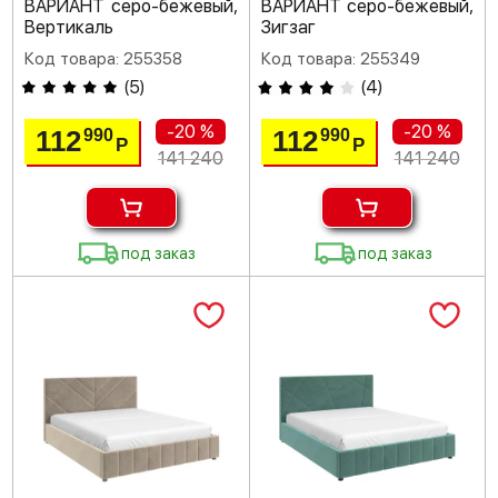
ВАРИАНТ серо-бежевый,
ВАРИАНТ серо-бежевый,
Вертикаль
Зигзаг
Код товара: 255358
Код товара: 255349
(
5
)
(
4
)
-20 %
-20 %
112
112
990
990
Р
Р
141 240
141 240
под заказ
под заказ