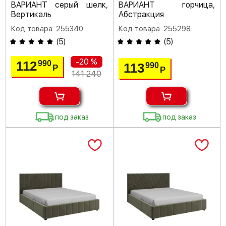
ВАРИАНТ серый шелк,
ВАРИАНТ горчица,
Вертикаль
Абстракция
Код товара: 255340
Код товара: 255298
(
5
)
(
5
)
-20 %
112
990
113
990
Р
Р
141 240
под заказ
под заказ