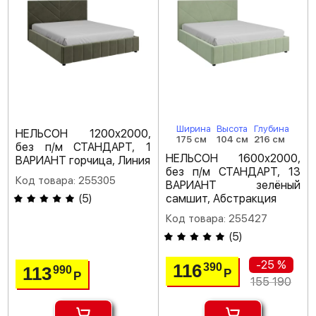
Ширина
Высота
Глубина
НЕЛЬСОН 1200х2000,
175 см
104 см
216 см
без п/м СТАНДАРТ, 1
НЕЛЬСОН 1600х2000,
ВАРИАНТ горчица, Линия
без п/м СТАНДАРТ, 13
Код товара: 255305
ВАРИАНТ зелёный
(
5
)
самшит, Абстракция
Код товара: 255427
(
5
)
-25 %
116
390
113
990
Р
Р
155 190